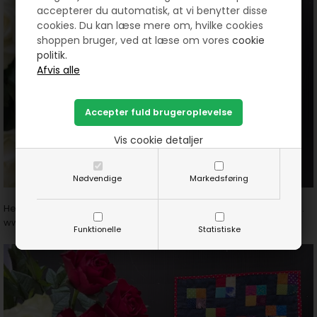
accepterer du automatisk, at vi benytter disse
cookies. Du kan læse mere om, hvilke cookies
shoppen bruger, ved at læse om vores
cookie
politik.
Vis cookie detaljer
Nødvendige
Markedsføring
Her kan du se hvordan du nemt
syr patchwork i hånden over pap.
www.hannes-patchwork.dk/shop/at-sy-patchwork-987s1.html
Funktionelle
Statistiske