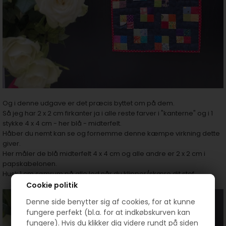
Og i denne udgave er det præcis byttet om på dem.
Så jeg har 2 x 2 cm firkanter ja i alle reste farver i "kanterne" og i 1
stykke 4 x 4 cm - her blå - midterfelt.
Håber du nemt kan se og fornemme denne kæmpe virkning dette
giver.
Her måler de blå midterfelt 4 x 4 cm og alle andre er 2 x 2 cm i
papskabelonen.
Husk 1 cm sømrum på alle led når du klipper/skære dit stof
Cookie politik
Denne side benytter sig af cookies, for at kunne
fungere perfekt (bl.a. for at indkøbskurven kan
fungere). Hvis du klikker dig videre rundt på siden