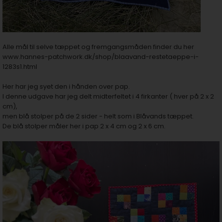
Alle mål til selve tæppet og fremgangsmåden finder du her
www.hannes-patchwork.dk/shop/blaavand-restetaeppe-i-
1283s1.html
Her har jeg syet den i hånden over pap.
I denne udgave har jeg delt midterfeltet i 4 firkanter ( hver på 2 x 2
cm),
men blå stolper på de 2 sider - helt som i Blåvands tæppet.
De blå stolper måler her i pap 2 x 4 cm og 2 x 6 cm.