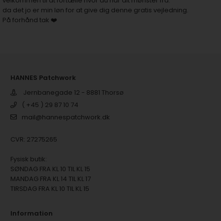
velkommen til at fortælle hvor du har dit mønster fra.
da det jo er min løn for at give dig denne gratis vejledning.
På forhånd tak ❤️
HANNES Patchwork
Jernbanegade 12 - 8881 Thorsø
( +45 ) 29 87 10 74
mail@hannespatchwork.dk
CVR: 27275265
Fysisk butik:
SØNDAG FRA KL 10 TIL KL 15
MANDAG FRA KL 14 TIL KL 17
TIRSDAG FRA KL 10 TIL KL 15
Information