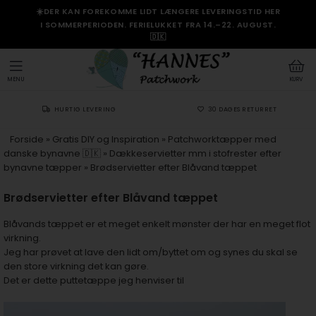
☀️DER KAN FOREKOMME LIDT LÆNGERE LEVERINGSTID HER
I SOMMERPERIODEN. FERIELUKKET FRA 14.–22. AUGUST.
🇩🇰
MENU
KURV
HURTIG LEVERING
30 DAGES RETURRET
Forside
»
Gratis DIY og Inspiration
»
Patchworktæpper med
danske bynavne 🇩🇰
»
Dækkeservietter mm i stofrester efter
bynavne tæpper
»
Brødservietter efter Blåvand tæppet
Brødservietter efter Blåvand tæppet
Blåvands tæppet er et meget enkelt mønster der har en meget flot
virkning.
Jeg har prøvet at lave den lidt om/byttet om og synes du skal se
den store virkning det kan gøre.
Det er dette puttetæppe jeg henviser til