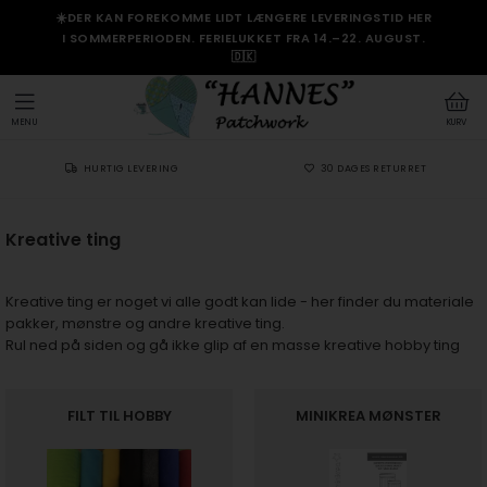
☀️DER KAN FOREKOMME LIDT LÆNGERE LEVERINGSTID HER
I SOMMERPERIODEN. FERIELUKKET FRA 14.–22. AUGUST.
🇩🇰
MENU
KURV
HURTIG LEVERING
30 DAGES RETURRET
Kreative ting
Kreative ting er noget vi alle godt kan lide - her finder du materiale
pakker, mønstre og andre kreative ting.
Rul ned på siden og gå ikke glip af en masse kreative hobby ting
FILT TIL HOBBY
MINIKREA MØNSTER