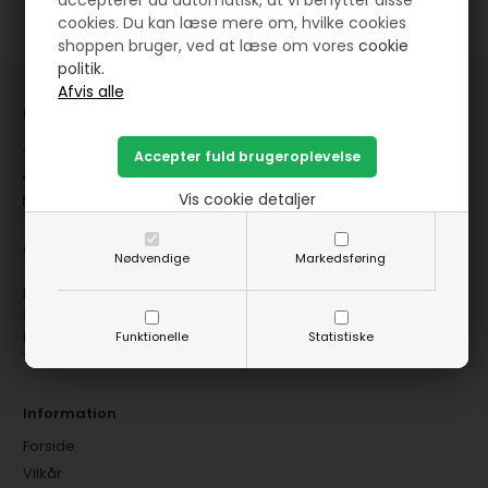
cookies. Du kan læse mere om, hvilke cookies
shoppen bruger, ved at læse om vores
cookie
politik.
HANNES Patchwork
Jernbanegade 12 - 8881 Thorsø
( +45 ) 29 87 10 74
Vis cookie detaljer
mail@hannespatchwork.dk
CVR: 27275265
Nødvendige
Markedsføring
Fysisk butik:
SØNDAG FRA KL 10 TIL KL 15
MANDAG FRA KL 14 TIL KL 17
Funktionelle
Statistiske
TIRSDAG FRA KL 10 TIL KL 15
Information
Forside
Vilkår