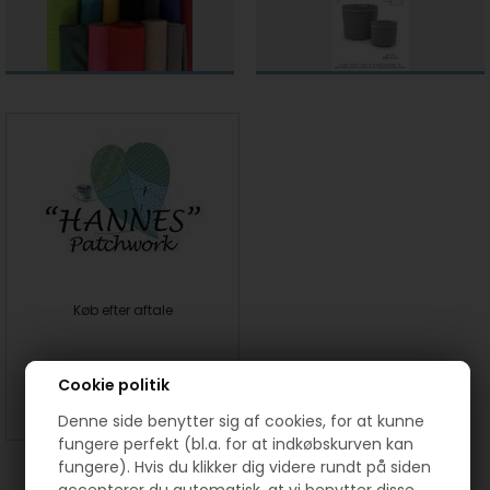
Køb efter aftale
Cookie politik
SE MERE
Denne side benytter sig af cookies, for at kunne
fungere perfekt (bl.a. for at indkøbskurven kan
fungere). Hvis du klikker dig videre rundt på siden
accepterer du automatisk, at vi benytter disse