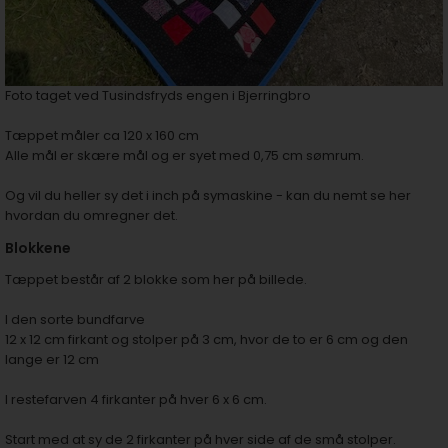
Foto taget ved Tusindsfryds engen i Bjerringbro
Tæppet måler ca 120 x 160 cm
Alle mål er skære mål og er syet med 0,75 cm sømrum.
Og vil du heller sy det i inch på symaskine - kan du nemt se
her
hvordan du omregner det.
Blokkene
Tæppet består af 2 blokke som her på billede.
I den sorte bundfarve
12 x 12 cm firkant og stolper på 3 cm, hvor de to er 6 cm og den
lange er 12 cm
I restefarven 4 firkanter på hver 6 x 6 cm.
Start med at sy de 2 firkanter på hver side af de små stolper.