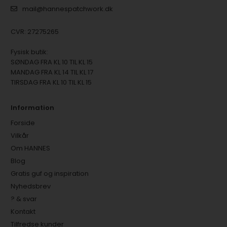
mail@hannespatchwork.dk
CVR: 27275265
Fysisk butik:
SØNDAG FRA KL 10 TIL KL 15
MANDAG FRA KL 14 TIL KL 17
TIRSDAG FRA KL 10 TIL KL 15
Information
Forside
Vilkår
Om HANNES
Blog
Gratis guf og inspiration
Nyhedsbrev
? & svar
Kontakt
Tilfredse kunder