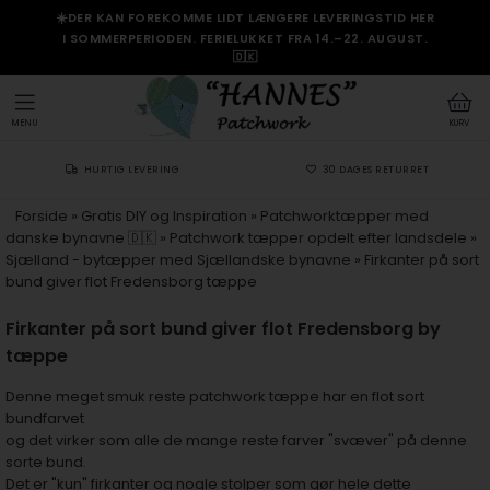
☀️DER KAN FOREKOMME LIDT LÆNGERE LEVERINGSTID HER
I SOMMERPERIODEN. FERIELUKKET FRA 14.–22. AUGUST.
🇩🇰
MENU
KURV
HURTIG LEVERING
30 DAGES RETURRET
Forside
»
Gratis DIY og Inspiration
»
Patchworktæpper med
danske bynavne 🇩🇰
»
Patchwork tæpper opdelt efter landsdele
»
Sjælland - bytæpper med Sjællandske bynavne
»
Firkanter på sort
bund giver flot Fredensborg tæppe
Firkanter på sort bund giver flot Fredensborg by
tæppe
Denne meget smuk reste patchwork tæppe har en flot sort
bundfarvet
og det virker som alle de mange reste farver "svæver" på denne
sorte bund.
Det er "kun" firkanter og nogle stolper som gør hele dette