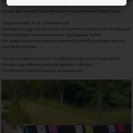
Se lige den meget flotte effekt som meget enkelt tæppe giver.
Tæppet består er 10 x 14 blokke i alt.
Derefter har jeg syet en sort 6 cm kant hele vejen rundt om tæppet.
Samlet tæppet med mellemfoer og bagside stoffet.
Har quiltet diagonalt med en meleret quiltetråd igennem alle de
sort sorte firkanter.
Til sidst afsluttet med en 6 cm blå lukkekant, der er syet på fra
forsiden og stafferet fast på bagsiden i hånden.
Se mere her hvordan jeg syr en lukke kant.