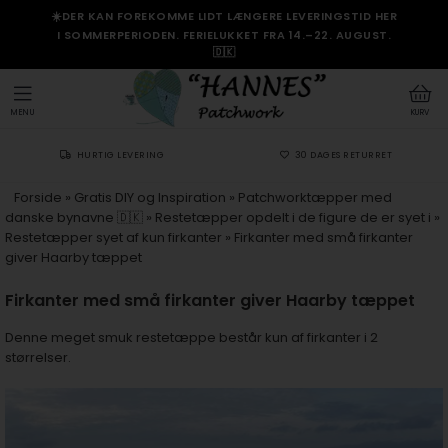
☀️DER KAN FOREKOMME LIDT LÆNGERE LEVERINGSTID HER
I SOMMERPERIODEN. FERIELUKKET FRA 14.–22. AUGUST.
🇩🇰
MENU
KURV
HURTIG LEVERING
30 DAGES RETURRET
Forside
»
Gratis DIY og Inspiration
»
Patchworktæpper med
danske bynavne 🇩🇰
»
Restetæpper opdelt i de figure de er syet i
»
Restetæpper syet af kun firkanter
»
Firkanter med små firkanter
giver Haarby tæppet
Firkanter med små firkanter giver Haarby tæppet
Denne meget smuk restetæppe består kun af firkanter i 2
størrelser.