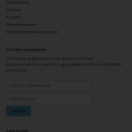
Nyhedsbrev
? & svar
Kontakt
Tilfredse kunder
Digital fortrydelsesformular
Tilmeld nyhedsbrev
Ja tak, jeg vil gerne vide, når der kommer nye
patchworkstoffer, mønstre, og gode tilbud m.m. hos HANNES
patchwork.
Følg os her: