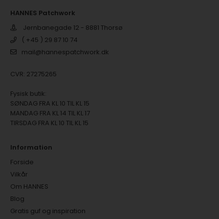
HANNES Patchwork
Jernbanegade 12 - 8881 Thorsø
( +45 ) 29 87 10 74
mail@hannespatchwork.dk
CVR: 27275265
Fysisk butik:
SØNDAG FRA KL 10 TIL KL 15
MANDAG FRA KL 14 TIL KL 17
TIRSDAG FRA KL 10 TIL KL 15
Information
Forside
Vilkår
Om HANNES
Blog
Gratis guf og inspiration