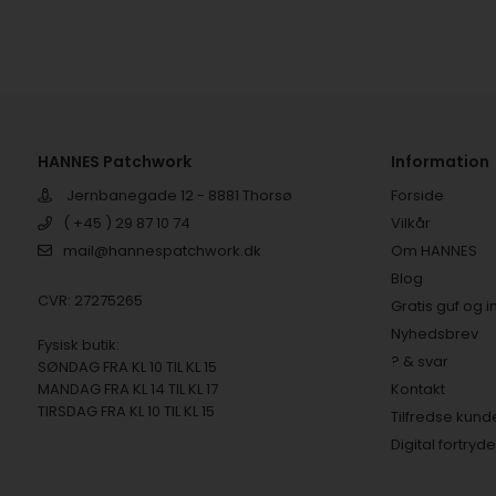
HANNES Patchwork
Information
Jernbanegade 12 - 8881 Thorsø
Forside
( +45 ) 29 87 10 74
Vilkår
mail@hannespatchwork.dk
Om HANNES
Blog
CVR: 27275265
Gratis guf og i
Nyhedsbrev
Fysisk butik:
? & svar
SØNDAG FRA KL 10 TIL KL 15
MANDAG FRA KL 14 TIL KL 17
Kontakt
TIRSDAG FRA KL 10 TIL KL 15
Tilfredse kund
Digital fortryd