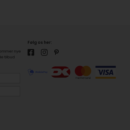
Følg os her:
r kommer nye
e tilbud