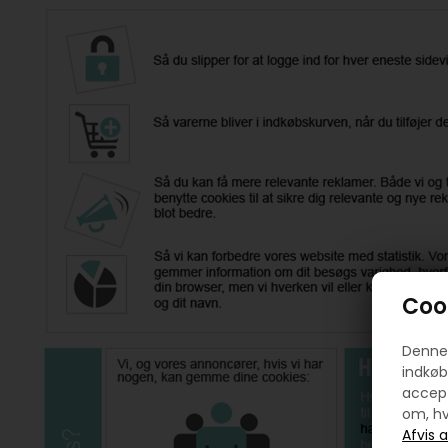
Cook
Denne 
indkøb
accept
om, hv