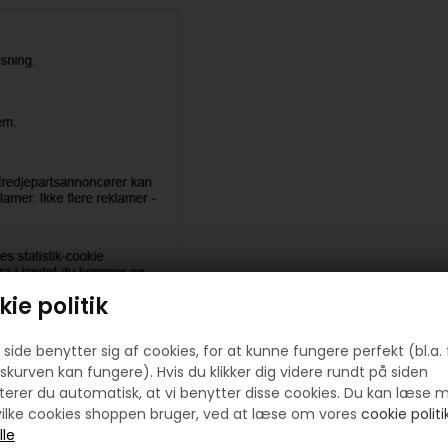
ie politik
side benytter sig af cookies, for at kunne fungere perfekt (bl.a. 
skurven kan fungere). Hvis du klikker dig videre rundt på siden
erer du automatisk, at vi benytter disse cookies. Du kan læse 
ilke cookies shoppen bruger, ved at læse om vores
cookie politik