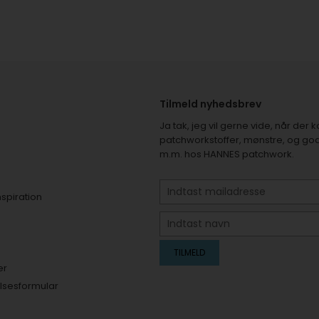
Tilmeld nyhedsbrev
Ja tak, jeg vil gerne vide, når de
patchworkstoffer, mønstre, og god
m.m. hos HANNES patchwork.
nspiration
er
elsesformular