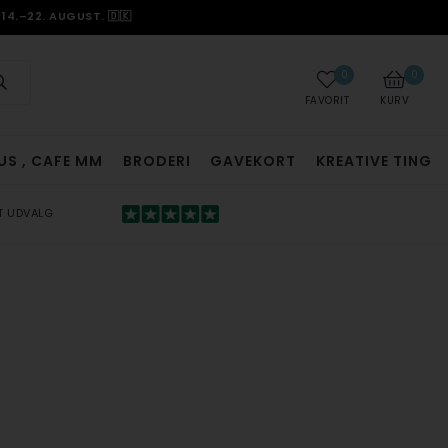
14.–22. AUGUST. 🇩🇰
0
0
FAVORIT
KURV
US , CAFE MM
BRODERI
GAVEKORT
KREATIVE TING
T UDVALG