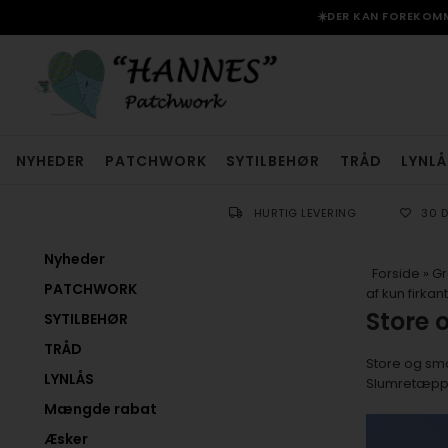
☀️DER KAN FOREKOMME
NYHEDER
PATCHWORK
SYTILBEHØR
TRÅD
LYNLÅ
HURTIG LEVERING
30 
Nyheder
Forside
»
Gr
PATCHWORK
af kun firkan
Store 
SYTILBEHØR
TRÅD
Store og små
LYNLÅS
Slumretæppe
Mængde rabat
Æsker