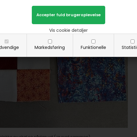
ammen med en figur 1.
Vis cookie detaljer
dvendige
Markedsføring
Funktionelle
Statist
 blokke nu skal se sådan ud ( ja syet sammen)