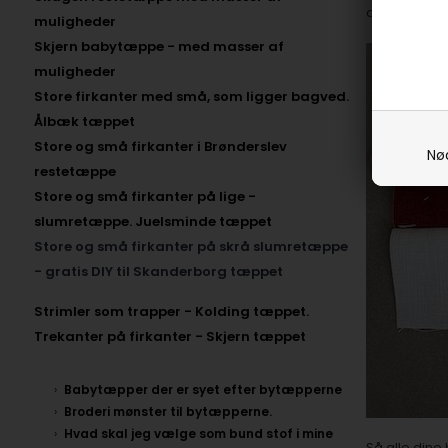
og sy dem s
muligheder
Skjern babytæppe - med masser af
muligheder
Store firkanter med små, som ligger bagved.
Ålbæk tæppet
Store og små firkanter i Brønderslev
Nø
restetæppe
Store og små firkanter på lige -
slumretæppe. Juelsminde tæppet
Store og små firkanter på skrå slumretæppe
- gratis DIY til Skanderborg tæppet
Strimler som trapper - Kolding tæppet.
Trekanter på firkanter - Skjern tæppet
Babytæpper der er syet efter bytæpperne
Broderi mønster til bytæpperne.
Hvad skal jeg vælge som bund stof i mine
Så alle dine