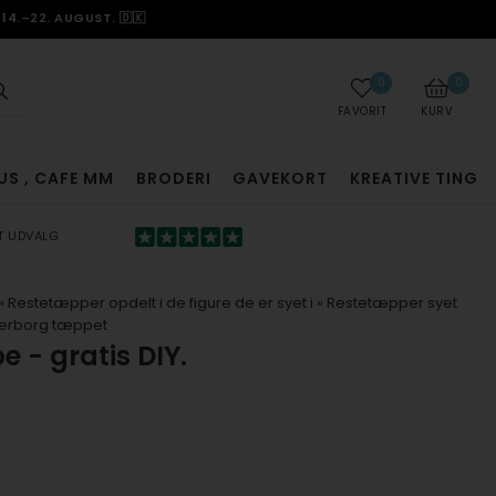
14.–22. AUGUST. 🇩🇰
0
0
FAVORIT
KURV
US , CAFE MM
BRODERI
GAVEKORT
KREATIVE TING
T UDVALG
»
Restetæpper opdelt i de figure de er syet i
»
Restetæpper syet
nderborg tæppet
 - gratis DIY.