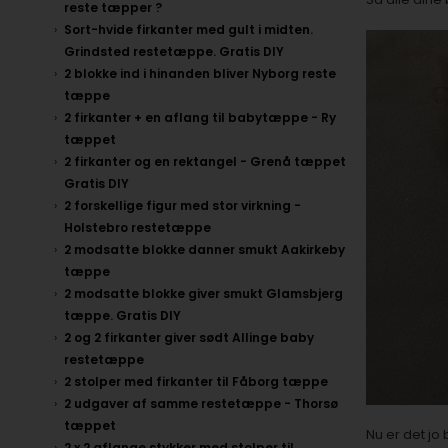
reste tæpper ?
Sort-hvide firkanter med gult i midten.
Grindsted restetæppe. Gratis DIY
2 blokke ind i hinanden bliver Nyborg reste
tæppe
2 firkanter + en aflang til babytæppe - Ry
tæppet
2 firkanter og en rektangel - Grenå tæppet
Gratis DIY
2 forskellige figur med stor virkning -
Holstebro restetæppe
2 modsatte blokke danner smukt Aakirkeby
tæppe
2 modsatte blokke giver smukt Glamsbjerg
tæppe. Gratis DIY
2 og 2 firkanter giver sødt Allinge baby
restetæppe
2 stolper med firkanter til Fåborg tæppe
2 udgaver af samme restetæppe - Thorsø
tæppet
Nu er det jo
2 x 2 aflange stykker med stolper til