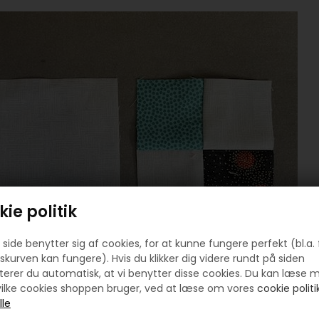
ie politik
side benytter sig af cookies, for at kunne fungere perfekt (bl.a. 
skurven kan fungere). Hvis du klikker dig videre rundt på siden
erer du automatisk, at vi benytter disse cookies. Du kan læse 
ilke cookies shoppen bruger, ved at læse om vores
cookie politik
syr du nu figur 1 og 2 sammen.
firkanter på 10,5 x 10,5 cm i kontrastfarven ( figur 3 )