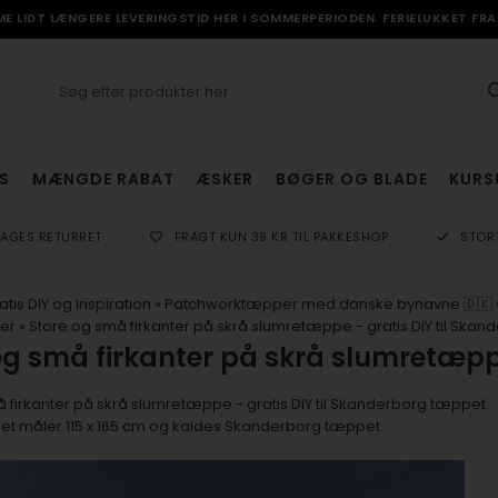
 LIDT LÆNGERE LEVERINGSTID HER I SOMMERPERIODEN. FERIELUKKET FRA 
S
MÆNGDE RABAT
ÆSKER
BØGER OG BLADE
KURS
DAGES RETURRET
FRAGT KUN 39 KR TIL PAKKESHOP
STOR
atis DIY og Inspiration
»
Patchworktæpper med danske bynavne 🇩🇰
ter
»
Store og små firkanter på skrå slumretæppe - gratis DIY til Ska
og små firkanter på skrå slumretæppe
 firkanter på skrå slumretæppe - gratis DIY til Skanderborg tæppet.
t måler 115 x 165 cm og kaldes Skanderborg tæppet.