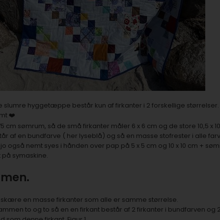
e slumre hyggetæppe består kun af firkanter i 2 forskellige størrelser.
mt ❤️
5 cm sømrum, så de små firkanter måler 6 x 6 cm og de store 10,5 x 10
r af en bundfarve ( her lyseblå) og så en masse stofrester i alle farve
o også nemt syes i hånden over pap på 5 x 5 cm og 10 x 10 cm + sø
t på symaskine.
mmen.
 skære en masse firkanter som alle er samme størrelse.
mmen to og to så en en firkant består af 2 firkanter i bundfarven og 2 
ud som denne firkant. Figur 1