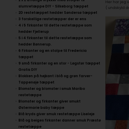
Her har jeg 
slumretæppe DIY - Silkeborg tæppet
( undskyld de
2D restetæppet hedder Søndersø tæppet
3 forskellige restetæpper der er ens
4 i 5 firkanter til dette restetæppe som
hedder Fjellerup
5 i 4 firkanter til dette restetæppe som
hedder Bønnerup.
6 Firkanter og en stolpe til Fredericia
tæppet
9 små firkanter og en stor - Løgstør tæppet
Gratis DIY
Blokken på højkant i blå og grøn farver-
Tappenøje tæppet
Blomster og blomster i smuk Maribo
restetæppe
Blomster og firkanter giver smukt
Østermarie baby tæppe
Blå kryds giver smuk restetæppe Liseleje
Blå og beiges firkanter danner smuk Præstø
restetæppe