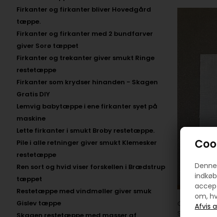
Firkanter og firkanter bliver Hovedgård
tæppe.
Firkanter og firkanter med 2 bundfarver
giver Sorø tæppet
Firkanter og trekanter giver smukt Ringe
restetæppe
Firkanter som krydser hinanden - Skagen
Gratis DIY
Lemvig babytæppe i ene firkanter syet på
maskine
Lette firkanter i smukt Broby restetæppe.
Cook
Pile i alle retninger giver smukt Klemesker
restetæppe
Denne 
Ren sort og hvid viser forskellen i Brædstrup
indkøb
tæppet
accept
Restetæppe med vindmøller giver smuk
om, hv
Gislev tæppe ​
Og derefter 
Skær derefte 
Skagen restetæppe med masser af