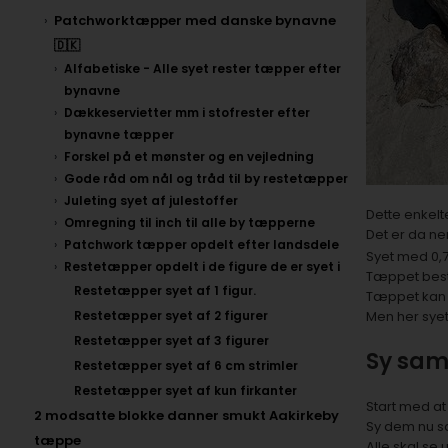
Patchworktæpper med danske bynavne
🇩🇰
Alfabetiske - Alle syet rester tæpper efter
bynavne
Dækkeservietter mm i stofrester efter
bynavne tæpper
Forskel på et mønster og en vejledning
Gode råd om nål og tråd til by restetæpper
Juleting syet af julestoffer
Dette enkelt
Omregning til inch til alle by tæpperne
Det er da ne
Patchwork tæpper opdelt efter landsdele
Syet med 0,7
Restetæpper opdelt i de figure de er syet i
Tæppet bestå
Restetæpper syet af 1 figur.
Tæppet kan j
Restetæpper syet af 2 figurer
Men her sye
Restetæpper syet af 3 figurer
Sy sa
Restetæpper syet af 6 cm strimler
Restetæpper syet af kun firkanter
Start med at
2 modsatte blokke danner smukt Aakirkeby
Sy dem nu sa
tæppe
Alle skal se 