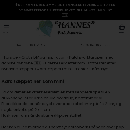
☀️DER KAN FOREKOMME LIDT LÆNGERE LEVERINGSTID HER
I SOMMERPERIODEN. FERIELUKKET FRA 14.–22. AUGUST.
🇩🇰
MENU
KURV
HURTIG LEVERING
30 DAGES RETURRET
Forside
»
Gratis DIY og Inspiration
»
Patchworktæpper med
danske bynavne 🇩🇰
»
Dækkeservietter mm i stofrester efter
bynavne tæpper
»
Aars tæppet i mini firkanter - håndsyet
Aars tæppet her som mini
Ja om det er en dækkeserviet, en mini sengetæppe til en
dukkeseng, eller bare en lille borddug, bestemmer du
Et er sikker det er håndsyet over papskabeloner på 2 x 2 cm, og
nogle enkelte på 2 x 4 cm.
Husk sømrum når du skære/klipper stoffet.
Her kan du se hvordan du nemt
syr patchwork i hånden over pap.