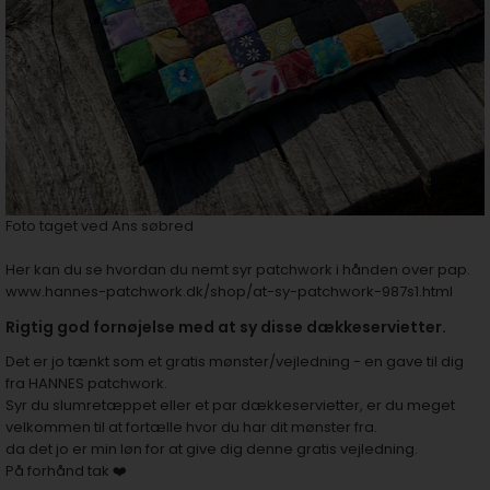
Foto taget ved Ans søbred
Her kan du se hvordan du nemt
syr patchwork i hånden over pap.
www.hannes-patchwork.dk/shop/at-sy-patchwork-987s1.html
Rigtig god fornøjelse med at sy disse dækkeservietter.
Det er jo tænkt som et gratis mønster/vejledning - en gave til dig
fra HANNES patchwork.
Syr du slumretæppet eller et par dækkeservietter, er du meget
velkommen til at fortælle hvor du har dit mønster fra.
da det jo er min løn for at give dig denne gratis vejledning.
På forhånd tak ❤️