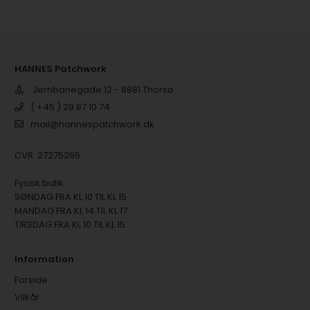
HANNES Patchwork
Jernbanegade 12 - 8881 Thorsø
( +45 ) 29 87 10 74
mail@hannespatchwork.dk
CVR: 27275265
Fysisk butik:
SØNDAG FRA KL 10 TIL KL 15
MANDAG FRA KL 14 TIL KL 17
TIRSDAG FRA KL 10 TIL KL 15
Information
Forside
Vilkår