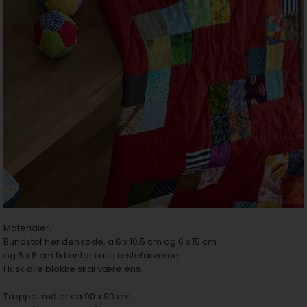
Materialer.
Bundstof her den røde, a 6 x 10,5 cm og 6 x 15 cm
og 6 x 6 cm firkanter i alle restefarverne.
Husk alle blokke skal være ens.
Tæppet måler ca 90 x 90 cm