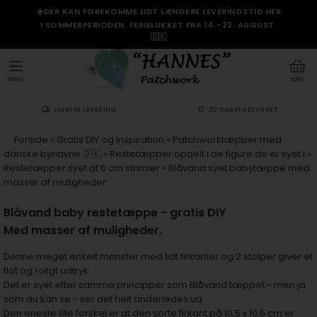
☀️DER KAN FOREKOMME LIDT LÆNGERE LEVERINGSTID HER
I SOMMERPERIODEN. FERIELUKKET FRA 14.–22. AUGUST.
🇩🇰
MENU
KURV
HURTIG LEVERING
30 DAGES RETURRET
Forside
»
Gratis DIY og Inspiration
»
Patchworktæpper med
danske bynavne 🇩🇰
»
Restetæpper opdelt i de figure de er syet i
»
Restetæpper syet af 6 cm strimler
»
Blåvand syet babytæppe med
masser af muligheder
Blåvand baby restetæppe - gratis DIY
Med masser af muligheder.
Denne meget enkelt mønster med lidt firkanter og 2 stolper giver et
flot og roligt udtryk.
Det er syet efter samme principper som Blåvand tæppet - men ja
som du kan se - ser det helt anderledes ud.
Den eneste lille forskel er at den sorte firkant på 10,5 x 10,5 cm er