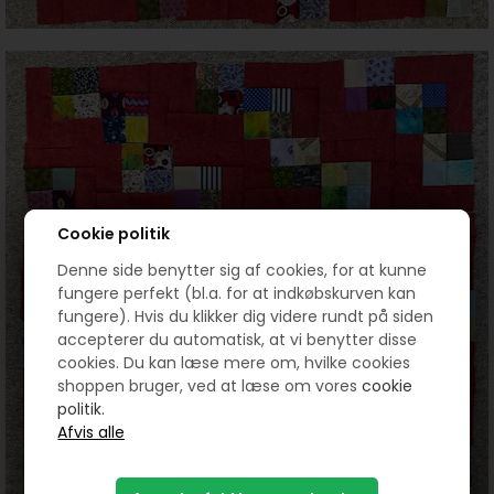
Cookie politik
Denne side benytter sig af cookies, for at kunne
fungere perfekt (bl.a. for at indkøbskurven kan
fungere). Hvis du klikker dig videre rundt på siden
accepterer du automatisk, at vi benytter disse
cookies. Du kan læse mere om, hvilke cookies
shoppen bruger, ved at læse om vores
cookie
politik.