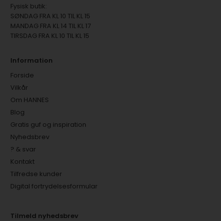
Fysisk butik:
SØNDAG FRA KL 10 TIL KL 15
MANDAG FRA KL 14 TIL KL 17
TIRSDAG FRA KL 10 TIL KL 15
Information
Forside
Vilkår
Om HANNES
Blog
Gratis guf og inspiration
Nyhedsbrev
? & svar
Kontakt
Tilfredse kunder
Digital fortrydelsesformular
Tilmeld nyhedsbrev