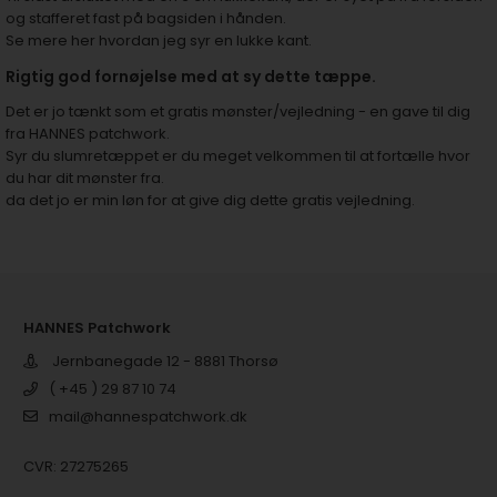
og stafferet fast på bagsiden i hånden.
Se mere her hvordan jeg syr en lukke kant.
Rigtig god fornøjelse med at sy dette tæppe.
Det er jo tænkt som et gratis mønster/vejledning - en gave til dig
fra HANNES patchwork.
Syr du slumretæppet er du meget velkommen til at fortælle hvor
du har dit mønster fra.
da det jo er min løn for at give dig dette gratis vejledning.
HANNES Patchwork
Jernbanegade 12 - 8881 Thorsø
( +45 ) 29 87 10 74
mail@hannespatchwork.dk
CVR: 27275265