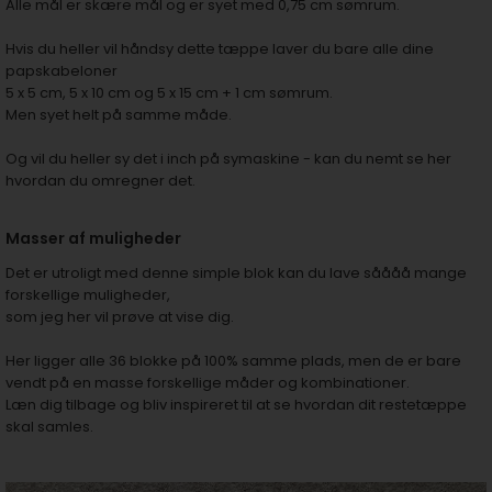
Alle mål er skære mål og er syet med 0,75 cm sømrum.
Hvis du heller vil håndsy dette tæppe laver du bare alle dine
papskabeloner
5 x 5 cm, 5 x 10 cm og 5 x 15 cm + 1 cm sømrum.
Men syet helt på samme måde.
Og vil du heller sy det i inch på symaskine - kan du nemt se
her
hvordan du omregner det.
Masser af muligheder
Det er utroligt med denne simple blok kan du lave såååå mange
forskellige muligheder,
som jeg her vil prøve at vise dig.
Her ligger alle 36 blokke på 100% samme plads, men de er bare
vendt på en masse forskellige måder og kombinationer.
Læn dig tilbage og bliv inspireret til at se hvordan dit restetæppe
skal samles.