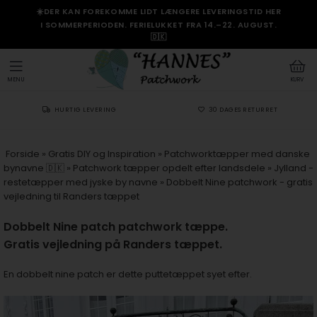
☀️DER KAN FOREKOMME LIDT LÆNGERE LEVERINGSTID HER
I SOMMERPERIODEN. FERIELUKKET FRA 14.–22. AUGUST.
🇩🇰
MENU
KURV
HURTIG LEVERING
30 DAGES RETURRET
Forside
»
Gratis DIY og Inspiration
»
Patchworktæpper med danske
bynavne 🇩🇰
»
Patchwork tæpper opdelt efter landsdele
»
Jylland -
restetæpper med jyske by navne
»
Dobbelt Nine patchwork - gratis
vejledning til Randers tæppet
Dobbelt Nine patch patchwork tæppe.
Gratis vejledning på Randers tæppet.
En dobbelt nine patch er dette puttetæppet syet efter.