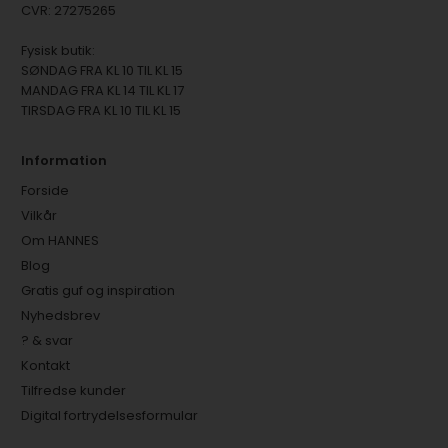
CVR: 27275265
Fysisk butik:
SØNDAG FRA KL 10 TIL KL 15
MANDAG FRA KL 14 TIL KL 17
TIRSDAG FRA KL 10 TIL KL 15
Information
Forside
Vilkår
Om HANNES
Blog
Gratis guf og inspiration
Nyhedsbrev
? & svar
Kontakt
Tilfredse kunder
Digital fortrydelsesformular