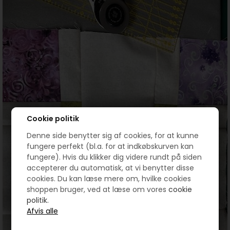
Cookie politik
Denne side benytter sig af cookies, for at kunne
fungere perfekt (bl.a. for at indkøbskurven kan
fungere). Hvis du klikker dig videre rundt på siden
accepterer du automatisk, at vi benytter disse
cookies. Du kan læse mere om, hvilke cookies
shoppen bruger, ved at læse om vores
cookie
politik.