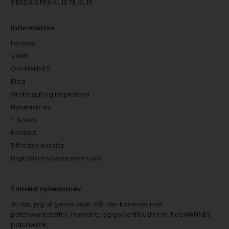
TIRSDAG FRA KL 10 TIL KL 15
Information
Forside
Vilkår
Om HANNES
Blog
Gratis guf og inspiration
Nyhedsbrev
? & svar
Kontakt
Tilfredse kunder
Digital fortrydelsesformular
Tilmeld nyhedsbrev
Ja tak, jeg vil gerne vide, når der kommer nye
patchworkstoffer, mønstre, og gode tilbud m.m. hos HANNES
patchwork.