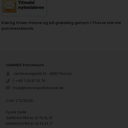
Kærlig hilsen Hanne og på glædelig gensyn i Thorsø største
patchworkbutik.
HANNES Patchwork
Jernbanegade 12 - 8881 Thorsø
( +45 ) 29 87 10 74
mail@hannespatchwork.dk
CVR: 27275265
Fysisk butik:
SØNDAG FRA KL 10 TIL KL 15
MANDAG FRA KL 14 TIL KL 17