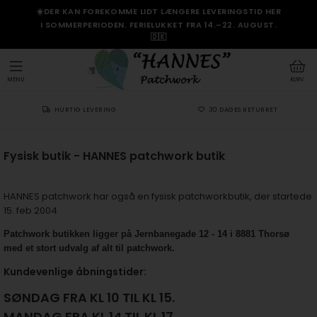
☀️DER KAN FOREKOMME LIDT LÆNGERE LEVERINGSTID HER
I SOMMERPERIODEN. FERIELUKKET FRA 14.–22. AUGUST.
🇩🇰
MENU
KURV
HURTIG LEVERING
30 DAGES RETURRET
Fysisk butik - HANNES patchwork butik
HANNES patchwork har også en fysisk patchworkbutik, der startede
15. feb 2004
Patchwork butikken ligger på Jernbanegade 12 - 14 i 8881 Thorsø
med et stort udvalg af alt til patchwork.
Kundevenlige åbningstider:
SØNDAG FRA KL 10
TIL KL 15.
MANDAG FRA KL 14 TIL KL 17.