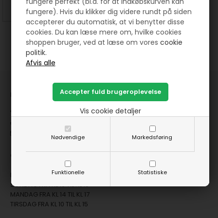
fungere perfekt (bl.a. for at indkøbskurven kan
SE MERE
KØB
fungere). Hvis du klikker dig videre rundt på siden
accepterer du automatisk, at vi benytter disse
cookies. Du kan læse mere om, hvilke cookies
shoppen bruger, ved at læse om vores
cookie
politik.
HANNES Patchwork
Jernbanegade 12 - 8881 Thorsø
Vis cookie detaljer
( +45 ) 29 87 10 74
mail@hannespatchwork.dk
Nødvendige
Markedsføring
CVR: 27275265
Funktionelle
Statistiske
Fysisk butik:
SØNDAG FRA KL 10 TIL KL 15
MANDAG FRA KL 14 TIL KL 17
TIRSDAG FRA KL 10 TIL KL 15