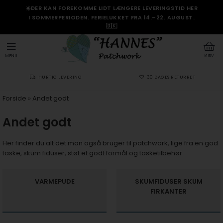
☀️DER KAN FOREKOMME LIDT LÆNGERE LEVERINGSTID HER
I SOMMERPERIODEN. FERIELUKKET FRA 14.–22. AUGUST.
🇩🇰
MENU
KURV
HURTIG LEVERING
30 DAGES RETURRET
Forside
»
Andet godt
Andet godt
Her finder du alt det man også bruger til patchwork, lige fra en god
taske, skum fiduser, støt et godt formål og tasketilbehør.
VARMEPUDE
SKUMFIDUSER SKUM
FIRKANTER