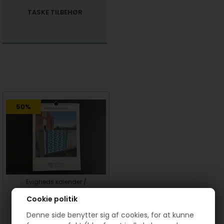
TASKE TILBEHØR
50%
Evigheds kalender /
fødselsdags kalender
Cookie politik
150,00
75,00
DKK
Denne side benytter sig af cookies, for at kunne