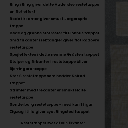
Ring i Ring giver dette Haderslev restetæppe
en flot effekt.
Røde firkanter giver smukt Jægerspris
tæppe
Røde og grønne stofrester til Blokhus tæppet
Små firkanter i rektangler giver flot Rødovre
restetæppe
Spejleffekten i dette nemme Gråsten tæppet
Stolper og firkanter i restetæppe bliver
Bjerringbro tæppe
Stor S restetæppe som hedder Solrød
tæppet
Strimler med trekanter er smukt Holte
restetæppe
Sønderborg restetæppe - med kun 1 figur
Zigzag i Lilla giver syet Ringsted tæppet
Restetæpper syet af kun firkanter