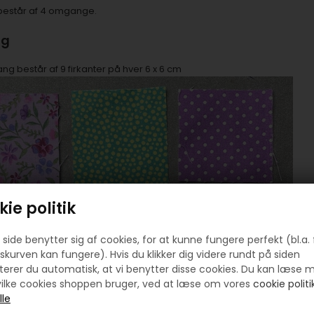
består af 4 omgange.
ng
 består af 9 firkanter på hver 6 x 6 cm
ie politik
side benytter sig af cookies, for at kunne fungere perfekt (bl.a. 
skurven kan fungere). Hvis du klikker dig videre rundt på siden
erer du automatisk, at vi benytter disse cookies. Du kan læse 
ilke cookies shoppen bruger, ved at læse om vores
cookie politik