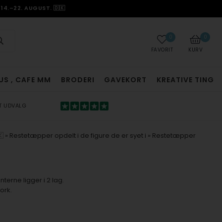
14.–22. AUGUST. 🇩🇰
0
0
FAVORIT
KURV
US , CAFE MM
BRODERI
GAVEKORT
KREATIVE TING
T UDVALG

»
Restetæpper opdelt i de figure de er syet i
»
Restetæpper
terne ligger i 2 lag.
ork.