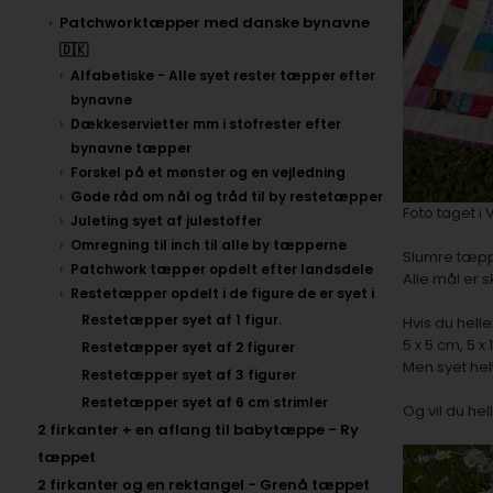
Patchworktæpper med danske bynavne
🇩🇰
Alfabetiske - Alle syet rester tæpper efter
bynavne
Dækkeservietter mm i stofrester efter
bynavne tæpper
Forskel på et mønster og en vejledning
Gode råd om nål og tråd til by restetæpper
Foto taget i 
Juleting syet af julestoffer
Omregning til inch til alle by tæpperne
Slumre tæppe
Patchwork tæpper opdelt efter landsdele
Alle mål er
Restetæpper opdelt i de figure de er syet i
Restetæpper syet af 1 figur.
Hvis du hell
5 x 5 cm, 5 x
Restetæpper syet af 2 figurer
Men syet he
Restetæpper syet af 3 figurer
Restetæpper syet af 6 cm strimler
Og vil du he
2 firkanter + en aflang til babytæppe - Ry
tæppet
2 firkanter og en rektangel - Grenå tæppet