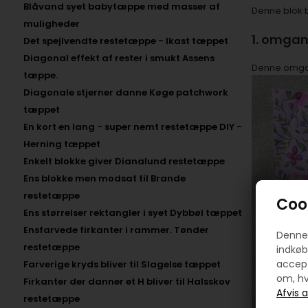
Blåvand syet babytæppe med masser af
Denne blok 
muligheder
1. omga
Det spejlvendte restetæppe - Ikast tæppet
Diagonal effekt af rester i smukt Assens
Denne omgang
tæppe.
Diagonale stjerner danne Køge patchwork
tæppet
En kort en lang - super nemt restetæppe DIY -
Herning tæppet
Enkelt blokke giver Dianalund restetæppe
Ens blokke men modsat til Brande
restetæppe
Cook
Ens størrelser rektangler i syet Dybbøl tæppet
Ensfarvede firkanter i rammer. Tønder
Denne 
restetæppe
indkøb
accept
Farverige kryds bliver til Slagelse tæppet
om, hv
Firkanter der danner et H bliver til Halsskov
restetæppe