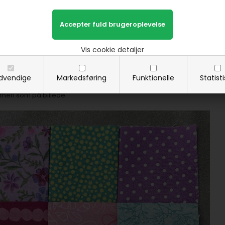
Vis cookie detaljer
dvendige
Markedsføring
Funktionelle
Statist
en som på billede.