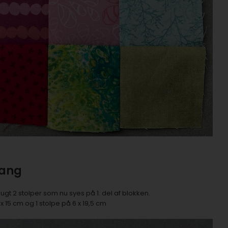
gang
ugt 2 stolper som nu syes på 1. del af blokken.
 x 15 cm og 1 stolpe på 6 x 19,5 cm