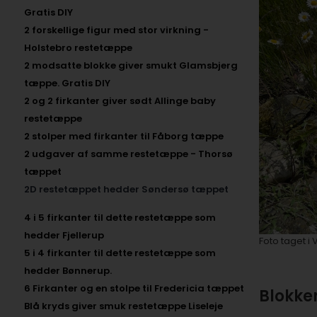
Gratis DIY
2 forskellige figur med stor virkning -
Holstebro restetæppe
2 modsatte blokke giver smukt Glamsbjerg
tæppe. Gratis DIY
2 og 2 firkanter giver sødt Allinge baby
restetæppe
2 stolper med firkanter til Fåborg tæppe
2 udgaver af samme restetæppe - Thorsø
tæppet
2D restetæppet hedder Søndersø tæppet
4 i 5 firkanter til dette restetæppe som
hedder Fjellerup
Foto taget i 
5 i 4 firkanter til dette restetæppe som
hedder Bønnerup.
6 Firkanter og en stolpe til Fredericia tæppet
Blokke
Blå kryds giver smuk restetæppe Liseleje