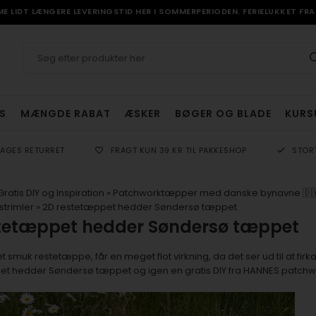
 LIDT LÆNGERE LEVERINGSTID HER I SOMMERPERIODEN. FERIELUKKET FRA 
S
MÆNGDE RABAT
ÆSKER
BØGER OG BLADE
KURS
DAGES RETURRET
FRAGT KUN 39 KR TIL PAKKESHOP
STOR
Gratis DIY og Inspiration
»
Patchworktæpper med danske bynavne 🇩
strimler
»
2D restetæppet hedder Søndersø tæppet
tetæppet hedder Søndersø tæppet
muk restetæppe, får en meget flot virkning, da det ser ud til at firkan
t hedder Søndersø tæppet og igen en gratis DIY fra HANNES patchw