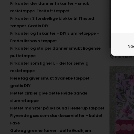
Firkanter der danner firkanter - smuk
restetæppe. Ebeltoft tæppet
Firkanter i 3 forskellige blokke til Thisted
tæppet. Gratis DIY
Firkanter og firkanter - DIY slumretæppe -
Frederikshavn tæppet
Nø
Firkanter og stolper danner smukt Bogense
puttetæppe
Sy dem samm
Firkanter som ligner L - derfor Lemvig
restetæppe
Flere lag giver smukt Svaneke tæppet -
gratis DIY
Flettet cirkler give dette Hvide Sande
slumretæppe
Flettet mønster på lys bund i Hellerup tæppet
Flyvende gæs som dækkeservietter - kaldet
Faxe
Gule og grønne farver i dette Gudhjem