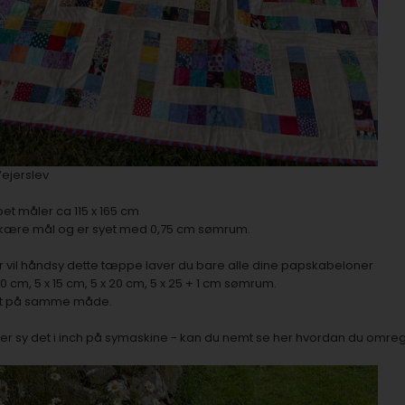
Vejerslev
t måler ca 115 x 165 cm
 skære mål og er syet med 0,75 cm sømrum.
er vil håndsy dette tæppe laver du bare alle dine papskabeloner
 10 cm, 5 x 15 cm, 5 x 20 cm, 5 x 25 + 1 cm sømrum.
lt på samme måde.
ller sy det i inch på symaskine - kan du nemt se her hvordan du omreg