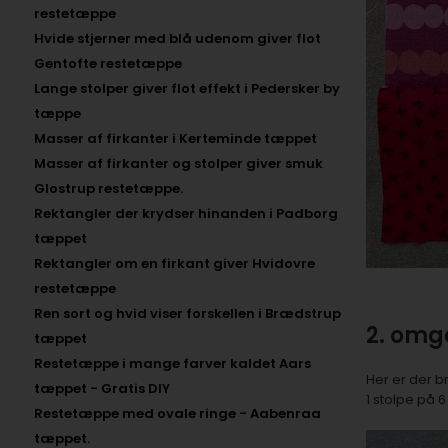
restetæppe
Hvide stjerner med blå udenom giver flot
Gentofte restetæppe
Lange stolper giver flot effekt i Pedersker by
tæppe
Masser af firkanter i Kerteminde tæppet
Masser af firkanter og stolper giver smuk
Glostrup restetæppe.
Rektangler der krydser hinanden i Padborg
tæppet
Rektangler om en firkant giver Hvidovre
restetæppe
Ren sort og hvid viser forskellen i Brædstrup
2. om
tæppet
Restetæppe i mange farver kaldet Aars
Her er der br
tæppet - Gratis DIY
1 stolpe på 6
Restetæppe med ovale ringe - Aabenraa
tæppet.