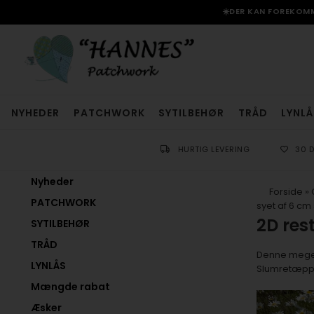
☀️DER KAN FOREKOMME
NYHEDER
PATCHWORK
SYTILBEHØR
TRÅD
LYNLÅ
HURTIG LEVERING
30 
Nyheder
Forside
»
PATCHWORK
syet af 6 cm 
2D res
SYTILBEHØR
TRÅD
Denne meget s
LYNLÅS
Slumretæppe
Mængde rabat
Æsker