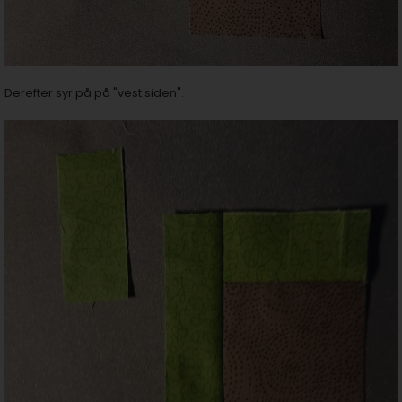
Derefter syr på på "vest siden".