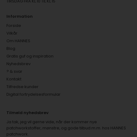
TIRSDAG FRA KL 10 TIL KL 15
Information
Forside
Vilkår
Om HANNES
Blog
Gratis guf og inspiration
Nyhedsbrev
? & svar
Kontakt
Tilfredse kunder
Digital fortrydelsesformular
Tilmeld nyhedsbrev
Ja tak, jeg vil gerne vide, når der kommer nye
patchworkstoffer, mønstre, og gode tilbud m.m. hos HANNES
patchwork.