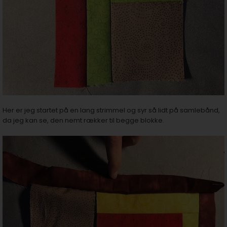
Her er jeg startet på en lang strimmel og syr så lidt på samlebånd,
da jeg kan se, den nemt rækker til begge blokke.