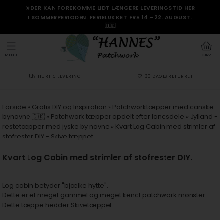
☀️DER KAN FOREKOMME LIDT LÆNGERE LEVERINGSTID HER
I SOMMERPERIODEN. FERIELUKKET FRA 14.–22. AUGUST.
🇩🇰
MENU
KURV
HURTIG LEVERING
30 DAGES RETURRET
Forside
»
Gratis DIY og Inspiration
»
Patchworktæpper med danske
bynavne 🇩🇰
»
Patchwork tæpper opdelt efter landsdele
»
Jylland -
restetæpper med jyske by navne
»
Kvart Log Cabin med strimler af
stofrester DIY - Skive tæppet
Kvart Log Cabin med strimler af stofrester DIY.
Log cabin betyder "bjælke hytte".
Dette er et meget gammel og meget kendt patchwork mønster.
Dette tæppe hedder Skivetæppet