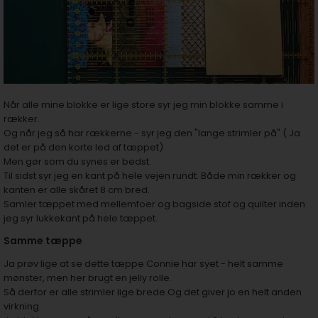
Når alle mine blokke er lige store syr jeg min blokke samme i
rækker.
Og når jeg så har rækkerne - syr jeg den "lange strimler på" ( Ja
det er på den korte led af tæppet)
Men gør som du synes er bedst.
Til sidst syr jeg en kant på hele vejen rundt. Både min rækker og
kanten er alle skåret 8 cm bred.
Samler tæppet med mellemfoer og bagside stof og quilter inden
jeg syr lukkekant på hele tæppet.
Samme tæppe
Ja prøv lige at se dette tæppe Connie har syet - helt samme
mønster, men her brugt en jelly rolle.
Så derfor er alle strimler lige brede.Og det giver jo en helt anden
virkning.