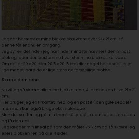
Jeg har bestemt at mine blokke skal være over 21 x 21 cm, så
denne får endnu en omgang.
Jeg syr en del inden jeg har finder mindste nævner/ den mindst
blok og lader den bestemme hvor stor mine blokke skal være.
Om det er 20 x 20 eller 20.5 x 20. 5 cm eller noget helt andet, er jo
lige meget, bare de er lige store de forskellige blokke.
Skære dem rene.
Nu vil jeg så skære alle mine blokke rene. Alle mine kan blive 21 x 21
cm.
Her bruger jeg en firkantet lineal og en post it ( den gule seddel)
men man kan også bruge eks malertape.
Men det sætter jeg på min lineal, så er det jo nemt at se størrelsen
og få den ens.
Jeg lægger min lineal på som den måler 7 x 7 cm og så skære jeg
ellers blokken ren på alle 4 sider.