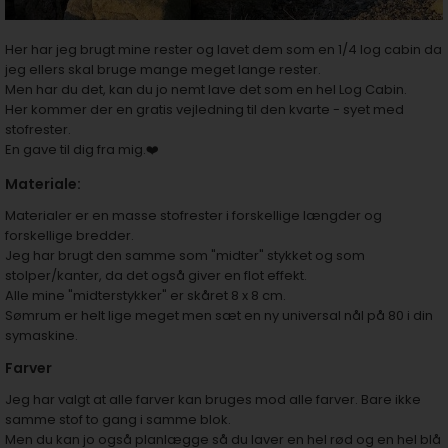
Her har jeg brugt mine rester og lavet dem som en 1/4 log cabin da
jeg ellers skal bruge mange meget lange rester.
Men har du det, kan du jo nemt lave det som en hel Log Cabin.
Her kommer der en gratis vejledning til den kvarte - syet med
stofrester.
En gave til dig fra mig.❤️
Materiale:
Materialer er en masse stofrester i forskellige længder og
forskellige bredder.
Jeg har brugt den samme som "midter" stykket og som
stolper/kanter, da det også giver en flot effekt.
Alle mine "midterstykker" er skåret 8 x 8 cm.
Sømrum er helt lige meget men sæt
en ny universal nål på 80 i din
symaskine.
Farver
Jeg har valgt at alle farver kan bruges mod alle farver. Bare ikke
samme stof to gang i samme blok.
Men du kan jo også planlægge så du laver en hel rød og en hel blå