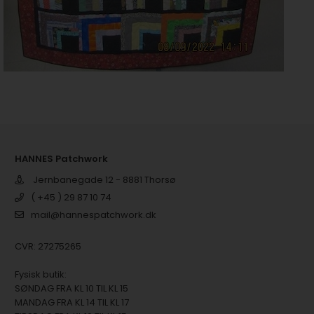
HANNES Patchwork
Jernbanegade 12 - 8881 Thorsø
( +45 ) 29 87 10 74
mail@hannespatchwork.dk
CVR: 27275265
Fysisk butik:
SØNDAG FRA KL 10 TIL KL 15
MANDAG FRA KL 14 TIL KL 17