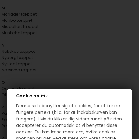
M
Mariager tæppet
Maribo tæppet
Middelfart tæppet
Munkebo tæppet
N
Nakskov tæppet
Nyborg tæppet
Nysted tæppet
Næstved tæppet
O
Odense tæppet
Otterup løber
Cookie politik
Denne side benytter sig af cookies, for at kunne
P
fungere perfekt (bl.a. for at indkøbskurven kan
Padborg tæppet
fungere). Hvis du klikker dig videre rundt på siden
Pederske tæppet
accepterer du automatisk, at vi benytter disse
Præstø tæppet
cookies. Du kan læse mere om, hvilke cookies
R
shoppen bruger, ved at læse om vores
cookie