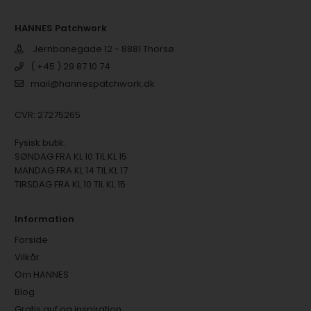
HANNES Patchwork
Jernbanegade 12 - 8881 Thorsø
( +45 ) 29 87 10 74
mail@hannespatchwork.dk
CVR: 27275265
Fysisk butik:
SØNDAG FRA KL 10 TIL KL 15
MANDAG FRA KL 14 TIL KL 17
TIRSDAG FRA KL 10 TIL KL 15
Information
Forside
Vilkår
Om HANNES
Blog
Gratis guf og inspiration