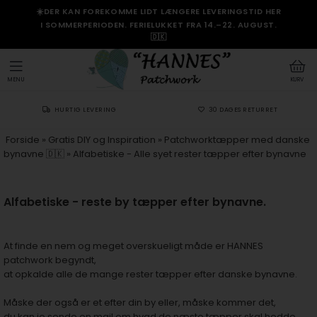
☀️DER KAN FOREKOMME LIDT LÆNGERE LEVERINGSTID HER
I SOMMERPERIODEN. FERIELUKKET FRA 14.–22. AUGUST.
🇩🇰
MENU
KURV
HURTIG LEVERING
30 DAGES RETURRET
Forside
»
Gratis DIY og Inspiration
»
Patchworktæpper med danske
bynavne 🇩🇰
»
Alfabetiske - Alle syet rester tæpper efter bynavne
Alfabetiske - reste by tæpper efter bynavne.
At finde en nem og meget overskueligt måde er HANNES
patchwork begyndt,
at opkalde alle de mange rester tæpper efter danske bynavne.
Måske der også er et efter din by eller, måske kommer det,
du kan jo sende en mail om hvad de næste tæpper skal hedde.