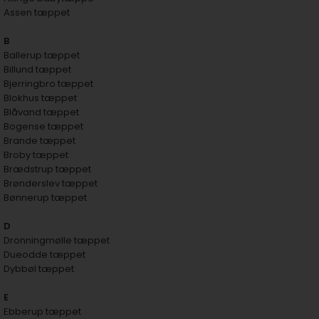
Assen tæppet
B
Ballerup tæppet
Billund tæppet
Bjerringbro tæppet
Blokhus tæppet
Blåvand tæppet
Bogense tæppet
Brande tæppet
Broby tæppet
Brædstrup tæppet
Brønderslev tæppet
Bønnerup tæppet
D
Dronningmølle tæppet
Dueodde tæppet
Dybbøl tæppet
E
Ebberup tæppet