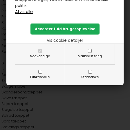
Randers tæppet
politik.
Ribe tæppet
Ringe tæppet
Ringkøbing tæppet
Roskilde tæppet
Ry tæppet
Rødby tæppet
Vis cookie detaljer
Rødovre tæppet
Rønne tæppet
Nødvendige
Markedsføring
S
Silkeborg tæppet
Sakskøbing tæppet
Funktionelle
Statistiske
Skagen tæppe
Skagen løber
Skanderborg tæppet
Skive tæppet
Skjern tæppet
Slagelse tæppet
Solrød tæppet
Sorø tæppet
Støvrings tæppet