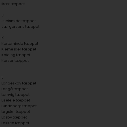
Ikast tæppet
J
Juelsmide tæppet
Jærgerspris tæppet
K
Kerteminde tæppet
Klemesker tæppet
Kolding tæppet
Korsør tæppet
L
Langeskov tæppet
Langå tæppet
Lemvig tæppet
Liseleje tæppet
Lundeborg tæppet
Løgstør tæppet
Låsby tæppet
Løkken tæppet