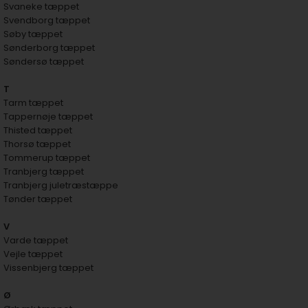
Svaneke tæppet
Svendborg tæppet
Søby tæppet
Sønderborg tæppet
Søndersø tæppet
T
Tarm tæppet
Tappernøje tæppet
Thisted tæppet
Thorsø tæppet
Tommerup tæppet
Tranbjerg tæppet
Tranbjerg juletræstæppe
Tønder tæppet
V
Varde tæppet
Vejle tæppet
Vissenbjerg tæppet
Ø