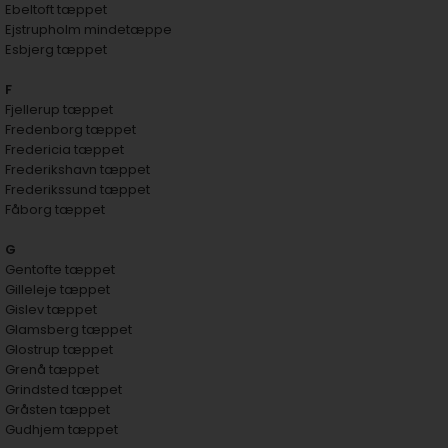
Ebeltoft tæppet
Ejstrupholm mindetæppe
Esbjerg tæppet
F
Fjellerup tæppet
Fredenborg tæppet
Fredericia tæppet
Frederikshavn tæppet
Frederikssund tæppet
Fåborg tæppet
G
Gentofte tæppet
Gilleleje tæppet
Gislev tæppet
Glamsberg tæppet
Glostrup tæppet
Grenå tæppet
Grindsted tæppet
Gråsten tæppet
Gudhjem tæppet