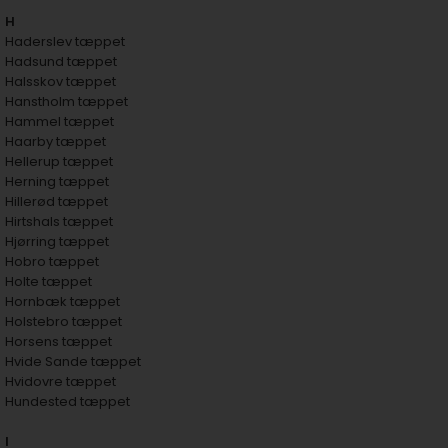
H
Haderslev tæppet
Hadsund tæppet
Halsskov tæppet
Hanstholm tæppet
Hammel tæppet
Haarby tæppet
Hellerup tæppet
Herning tæppet
Hillerød tæppet
Hirtshals tæppet
Hjørring tæppet
Hobro tæppet
Holte tæppet
Hornbæk tæppet
Holstebro tæppet
Horsens tæppet
Hvide Sande tæppet
Hvidovre tæppet
Hundested tæppet
I