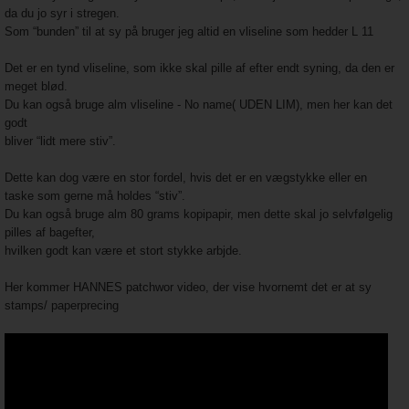
da du jo syr i stregen.
Som “bunden” til at sy på bruger jeg altid en
vliseline som hedder L 11
Det er en tynd vliseline, som ikke skal pille af efter endt syning, da den er
meget blød.
Du kan også bruge
alm vliseline - No name( UDEN LIM)
, men her kan det
godt
bliver “lidt mere stiv”.
Dette kan dog være en stor fordel, hvis det er en vægstykke eller en
taske som gerne må holdes “stiv”.
Du kan også bruge alm 80 grams kopipapir, men dette skal jo selvfølgelig
pilles af bagefter,
hvilken godt kan være et stort stykke arbjde.
Her kommer HANNES patchwor video, der vise hvornemt det er at sy
stamps/ paperprecing