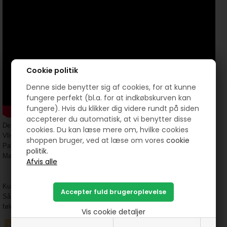
Cookie politik
Denne side benytter sig af cookies, for at kunne
fungere perfekt (bl.a. for at indkøbskurven kan
fungere). Hvis du klikker dig videre rundt på siden
accepterer du automatisk, at vi benytter disse
Der bliver brugt:
cookies. Du kan læse mere om, hvilke cookies
Vliseline
L 11
shoppen bruger, ved at læse om vores
cookie
Patchwork stof
og
sytråd
politik.
Mønster til “Projekt Puttetæppe” blok eller anden stamps mønster.
Kunne du tænke dig flere af disse gratis inspiration og gode fif ??
Så tilmeld dig gratis HANNES patchwork nyhedsbrev og
følg med i alt hvad der sker af tilbud, nyheder og inspiration
Vis cookie detaljer