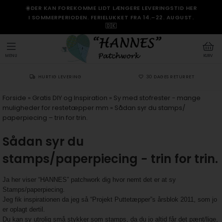
☀️DER KAN FOREKOMME LIDT LÆNGERE LEVERINGSTID HER
I SOMMERPERIODEN. FERIELUKKET FRA 14.–22. AUGUST.
🇩🇰
MENU
KURV
HURTIG LEVERING
30 DAGES RETURRET
Forside
»
Gratis DIY og Inspiration
»
Sy med stofrester - mange
muligheder for restetæpper mm
»
Sådan syr du stamps/
paperpiecing – trin for trin.
Sådan syr du
stamps/paperpiecing - trin for trin.
Ja her viser “HANNES” patchwork dig hvor nemt det er at sy
Stamps/paperpiecing.
Jeg fik inspirationen da jeg så “Projekt Puttetæpper”s årsblok 2011, som jo
er oplagt dertil.
Du kan sy utrolig små stykker som stamps, da du jo altid får det pænt/lige,