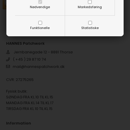
Nødvendige
Markedsføring
Funktionelle
Statistiske
HANNES Patchwork
Jernbanegade 12 - 8881 Thorsø
( +45 ) 29 87 10 74
mail@hannespatchwork.dk
CVR: 27275265
Fysisk butik:
SØNDAG FRA KL 10 TIL KL 15
MANDAG FRA KL 14 TIL KL 17
TIRSDAG FRA KL 10 TIL KL 15
Information