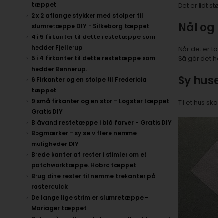
tæppet
Det er lidt 
2 x 2 aflange stykker med stolper til
Nål og
slumretæppe DIY - Silkeborg tæppet
4 i 5 firkanter til dette restetæppe som
hedder Fjellerup
Når det er to
5 i 4 firkanter til dette restetæppe som
Så går det h
hedder Bønnerup.
Sy hus
6 Firkanter og en stolpe til Fredericia
tæppet
9 små firkanter og en stor - Løgstør tæppet
Til et hus sk
Gratis DIY
Blåvand restetæppe i blå farver - Gratis DIY
Bogmærker - sy selv flere nemme
muligheder DIY
Brede kanter af rester i stimler om et
patchworktæppe. Hobro tæppet
Brug dine rester til nemme trekanter på
rasterquick
De lange lige strimler slumretæppe -
Mariager tæppet