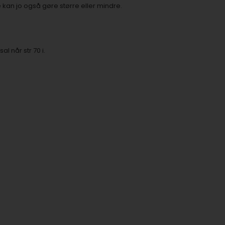
 kan jo også gøre større eller mindre.
l når str 70 i.