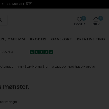
14.–22. AUGUST. 🇩🇰
0
0
FAVORIT
KURV
US , CAFE MM
BRODERI
GAVEKORT
KREATIVE TING
T UDVALG
estetæpper mm
»
Stay Home Slumre tæppe med huse - gratis
 mønster.
 for mange.
.