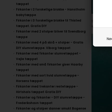
tæppet
Firkanter i 2 forskellige blokke - Hanstholm
babytæppe
Firkanter i 3 forskellige blokke til Thisted
Skulle der nu
så derfor ka
tæppet. Gratis DIY
Firkanter med 2 stolper bliver til Svendborg
tæppe
Nø
Firkanter med 4 på skrå + stolper - Gratis
DIY slumretæppe. Viborg tæppet
Firkanter med firkanter slumretæppet -
Vejle tæppet
Firkanter med små firkanter giver Haarby
tæppet
Firkanter med sort hvid slumretæppe -
Horsens tæppet
Firkanter med trekanter restetæppe -
Hirtshals tæppet Gratis DIY
Firkanter og firkanter - DIY slumretæppe -
Frederikshavn tæppet
Firkanter og stolper danner smukt Bogense