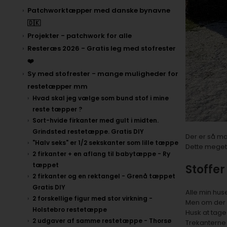
Patchworktæpper med danske bynavne
🇩🇰
Projekter - patchwork for alle
Resteræs 2026 - Gratis leg med stofrester
❤️
Sy med stofrester - mange muligheder for
restetæpper mm
Hvad skal jeg vælge som bund stof i mine
reste tæpper ?
Sort-hvide firkanter med gult i midten.
Grindsted restetæppe. Gratis DIY
Der er så ma
"Halv seks" er 1/2 sekskanter som lille tæppe
Dette meget 
2 firkanter + en aflang til babytæppe - Ry
tæppet
Stoffer
2 firkanter og en rektangel - Grenå tæppet
Gratis DIY
Alle min huse
2 forskellige figur med stor virkning -
Men om der er
Holstebro restetæppe
Husk at tage
2 udgaver af samme restetæppe - Thorsø
Trekanterne 