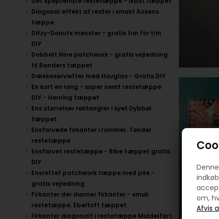
Det spejlvendte restetæppe - Ikast tæppet
Diagonal effekt af rester i smukt Assens
tæppe.
Ditzy-Donuts mønster - gratis trin for trin
DIY
Dobbelt Nine patchwork - gratis vejledning
til Randers tæppet
Dækkeservietter med Havglas - Gratis DIY
En kort en lang - super nemt restetæppe
DIY - Herning tæppet
Ens størrelser rektangler i syet Dybbøl
tæppet
Ensfarvede firkanter i rammer. Tønder
restetæppe
Cook
Ensfarvet restetæppe - Ribe tæppet gratis
DIY
Denne 
Ensrettet patchwork tæppe med pile -
indkøb
gratis vejledning
accept
Firkanter der danner firkanter - smuk
om, hv
restetæppe. Ebeltoft tæppet
Firkanter diagonalt i restetæppe Middelfart