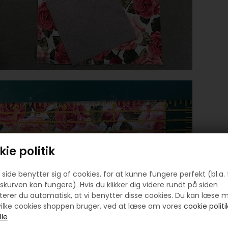
ie politik
side benytter sig af cookies, for at kunne fungere perfekt (bl.a. 
skurven kan fungere). Hvis du klikker dig videre rundt på siden
erer du automatisk, at vi benytter disse cookies. Du kan læse 
ilke cookies shoppen bruger, ved at læse om vores
cookie politik