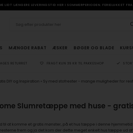
 LIDT LÆNGERE LEVERINGSTID HER I SOMMERPERIODEN. FERIELUKKET FRA 
S
MÆNGDE RABAT
ÆSKER
BØGER OG BLADE
KURS
DAGES RETURRET
FRAGT KUN 39 KR TIL PAKKESHOP
STOR
tis DIY og Inspiration
»
Sy med stofrester - mange muligheder for r
ome Slumretæppe med huse - gratis
d til at komme et gratis mønster, på et hus tæppe i denne hjemmetid
 resterne frem og ja det kom der dette meget enkelt hus tæppe ud af