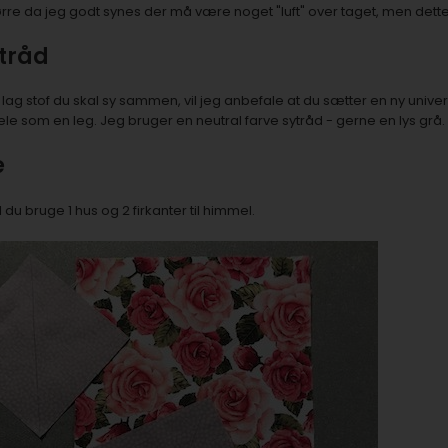
større da jeg godt synes der må være noget "luft" over taget, men dette
 tråd
 lag stof du skal sy sammen, vil jeg anbefale at du sætter en ny universa
ele som en leg. Jeg bruger en neutral farve sytråd - gerne en lys grå.
e
al du bruge 1 hus og 2 firkanter til himmel.