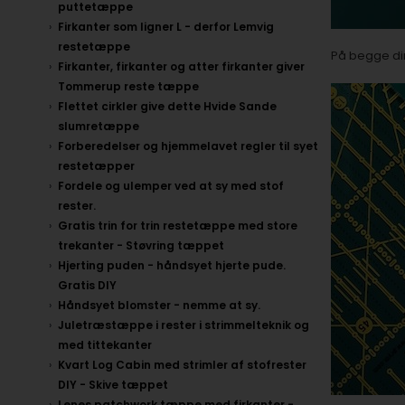
puttetæppe
Firkanter som ligner L - derfor Lemvig
restetæppe
På begge dine
Firkanter, firkanter og atter firkanter giver
Tommerup reste tæppe
Flettet cirkler give dette Hvide Sande
slumretæppe
Forberedelser og hjemmelavet regler til syet
restetæpper
Fordele og ulemper ved at sy med stof
rester.
Gratis trin for trin restetæppe med store
trekanter - Støvring tæppet
Hjerting puden - håndsyet hjerte pude.
Gratis DIY
Håndsyet blomster - nemme at sy.
Juletræstæppe i rester i strimmelteknik og
med tittekanter
Kvart Log Cabin med strimler af stofrester
DIY - Skive tæppet
Lenes patchwork tæppe med firkanter -