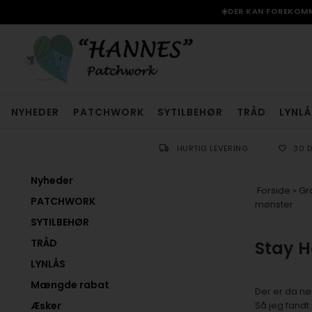
☀️DER KAN FOREKOMME
NYHEDER
PATCHWORK
SYTILBEHØR
TRÅD
LYNLÅ
HURTIG LEVERING
30 
Nyheder
Forside
»
Gra
PATCHWORK
mønster
SYTILBEHØR
TRÅD
Stay H
LYNLÅS
Mængde rabat
Der er da nø
Æsker
Så jeg fandt