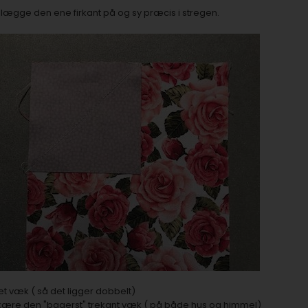
 lægge den ene firkant på og sy præcis i stregen.
et væk ( så det ligger dobbelt)
skære den "bagerst" trekant væk ( på både hus og himmel)