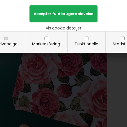
 mangle lidt i det ene hjørne bliver det jo gemt "under himmel",
Vis cookie detaljer
n dette stykke stof nemt bruges.
dvendige
Markedsføring
Funktionelle
Statist