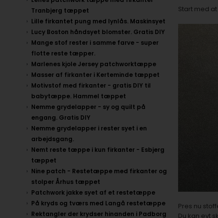
Start med at
Tranbjerg tæppet
Lille firkantet pung med lynlås. Maskinsyet
Lucy Boston håndsyet blomster. Gratis DIY
Mange stof rester i samme farve - super
flotte reste tæpper.
Marlenes kjole Jersey patchworktæppe
Masser af firkanter i Kerteminde tæppet
Motivstof med firkanter - gratis DIY til
babytæppe. Hammel tæppet
Nemme grydelapper - sy og quilt på
engang. Gratis DIY
Nemme grydelapper i rester syet i en
arbejdsgang.
Nemt reste tæppe i kun firkanter - Esbjerg
tæppet
Nine patch - Restetæppe med firkanter og
stolper Århus tæppet
Patchwork jakke syet af et restetæppe
På kryds og tværs med Langå restetæppe
Pres nu stoff
Rektangler der krydser hinanden i Padborg
Du kan evt 