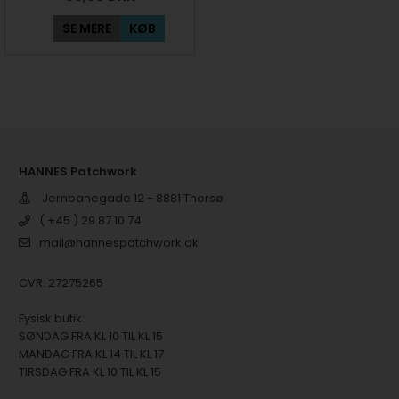
SE MERE
KØB
HANNES Patchwork
Jernbanegade 12 - 8881 Thorsø
( +45 ) 29 87 10 74
mail@hannespatchwork.dk
CVR: 27275265
Fysisk butik:
SØNDAG FRA KL 10 TIL KL 15
MANDAG FRA KL 14 TIL KL 17
TIRSDAG FRA KL 10 TIL KL 15