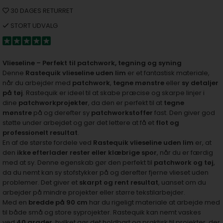
30 DAGES RETURRET
STORT UDVALG
Vlieseline – Perfekt til patchwork, tegning og syning
Denne
Rastequik vlieseline uden lim
er et fantastisk materiale,
når du arbejder med
patchwork
,
tegne mønstre
eller
sy detaljer
på tøj
. Rastequik er ideel til at skabe præcise og skarpe linjer i
dine
patchworkprojekter
, da den er perfekt til at
tegne
mønstre
på og derefter sy
patchworkstoffer
fast. Den giver god
støtte under arbejdet og gør det lettere at få et
flot og
professionelt resultat
.
En af de største fordele ved
Rastequik vlieseline uden lim
er, at
den
ikke efterlader rester eller klæbrige spor
, når du er færdig
med at sy. Denne egenskab gør den perfekt til
patchwork og tøj
,
da du nemt kan sy stofstykker på og derefter fjerne vlieset uden
problemer. Det giver et
skarpt og rent resultat
, uanset om du
arbejder på mindre projekter eller større tekstilarbejder.
Med en
bredde på 90 cm
har du rigeligt materiale at arbejde med
til både små og store syprojekter. Rastequik kan nemt vaskes
ved
40 grader
, hvilket gør det holdbart og praktisk til projekter, der