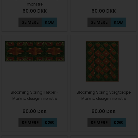
mønstre
60,00
DKK
60,00
DKK
SE MERE
KØB
SE MERE
KØB
Blooming Spring II løber -
Blooming Spring vægtæppe
Markno design mønstre
Markno design mønstre
60,00
DKK
60,00
DKK
SE MERE
KØB
SE MERE
KØB