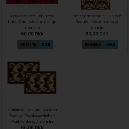
Bakkeserviet til Trip-Trap
Christmas Mosaic - Golden
bakke Rød - Markno design
Beauty - Markno design
mønstre
mønstre
60,00
DKK
60,00
DKK
SE MERE
KØB
SE MERE
KØB
Christmas Mosaic - Golden
Beauty II Dækkeservietter -
Markno design mønstre
60,00
DKK