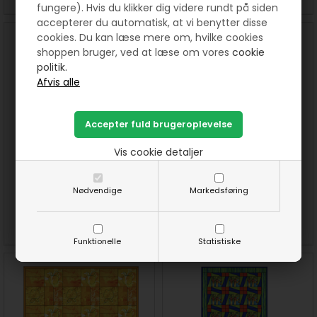
fungere). Hvis du klikker dig videre rundt på siden
accepterer du automatisk, at vi benytter disse
cookies. Du kan læse mere om, hvilke cookies
shoppen bruger, ved at læse om vores
cookie
politik.
Vis cookie detaljer
Rive vlies til applikation og
Sunflower Stars vægtæppe
broderi
Markno design mønstre
Nødvendige
Markedsføring
32,00 DKK pr. meter
60,00
DKK
SE MERE
SE MERE
KØB
Funktionelle
Statistiske