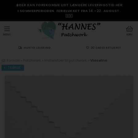
☀️DER KAN FOREKOMME LIDT LÆNGERE LEVERINGSTID HER
I SOMMERPERIODEN. FERIELUKKET FRA 14.–22. AUGUST.
🇩🇰
MENU
KURV
HURTIG LEVERING
30 DAGES RETURRET
Forside
»
Patchwork
»
Mellemfoer til patchwork
»
Vlieseline
TILBAGE