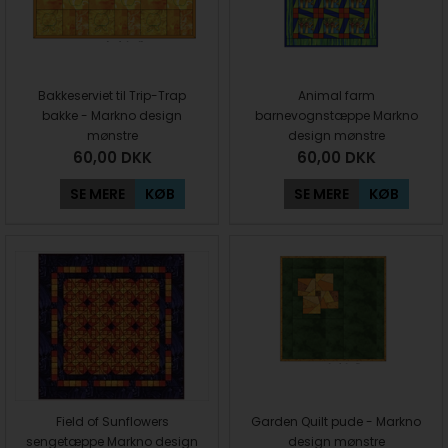
Bakkeserviet til Trip-Trap
Animal farm
bakke - Markno design
barnevognstæppe Markno
mønstre
design mønstre
60,00
DKK
60,00
DKK
SE MERE
KØB
SE MERE
KØB
Field of Sunflowers
Garden Quilt pude - Markno
sengetæppe Markno design
design mønstre