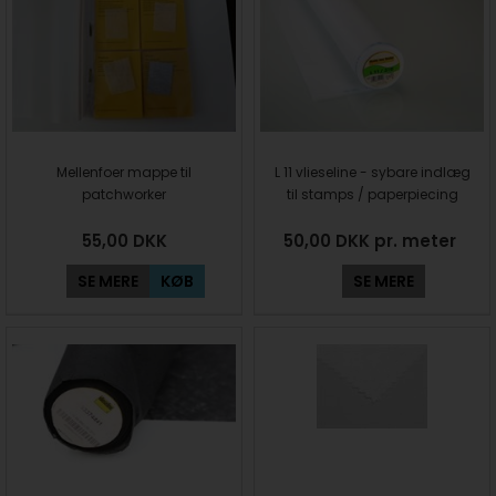
Mellenfoer mappe til
L 11 vlieseline - sybare indlæg
patchworker
til stamps / paperpiecing
55,00
DKK
50,00 DKK pr. meter
SE MERE
KØB
SE MERE