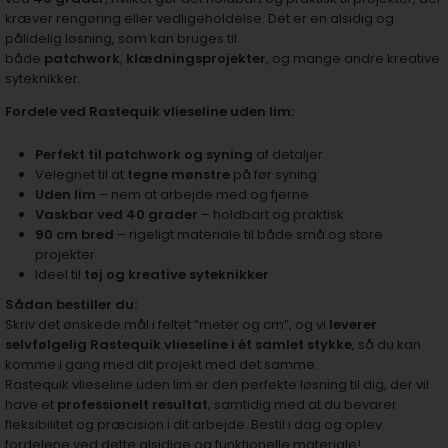
kræver rengøring eller vedligeholdelse. Det er en alsidig og
pålidelig løsning, som kan bruges til
både
patchwork
,
klædningsprojekter
, og mange andre kreative
syteknikker.
Fordele ved Rastequik vlieseline uden lim:
Perfekt til patchwork og syning
af detaljer
Velegnet til at
tegne mønstre
på før syning
Uden lim
– nem at arbejde med og fjerne
Vaskbar ved 40 grader
– holdbart og praktisk
90 cm bred
– rigeligt materiale til både små og store
projekter
Ideel til
tøj og kreative syteknikker
Sådan bestiller du:
Skriv det ønskede mål i feltet “meter og cm”, og vi
leverer
selvfølgelig Rastequik vlieseline i ét samlet stykke
, så du kan
komme i gang med dit projekt med det samme.
Rastequik vlieseline uden lim er den perfekte løsning til dig, der vil
have et
professionelt resultat
, samtidig med at du bevarer
fleksibilitet og præcision i dit arbejde. Bestil i dag og oplev
fordelene ved dette alsidige og funktionelle materiale!