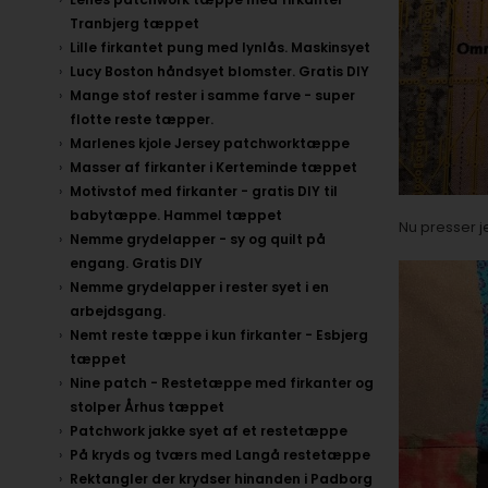
Tranbjerg tæppet
Lille firkantet pung med lynlås. Maskinsyet
Lucy Boston håndsyet blomster. Gratis DIY
Mange stof rester i samme farve - super
flotte reste tæpper.
Marlenes kjole Jersey patchworktæppe
Masser af firkanter i Kerteminde tæppet
Motivstof med firkanter - gratis DIY til
babytæppe. Hammel tæppet
Nu presser 
Nemme grydelapper - sy og quilt på
engang. Gratis DIY
Nemme grydelapper i rester syet i en
arbejdsgang.
Nemt reste tæppe i kun firkanter - Esbjerg
tæppet
Nine patch - Restetæppe med firkanter og
stolper Århus tæppet
Patchwork jakke syet af et restetæppe
På kryds og tværs med Langå restetæppe
Rektangler der krydser hinanden i Padborg