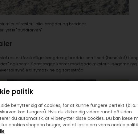
strimler af rester i alle længder og bredder.
er lyst til "bundfarven"
aler
 stof rester i forskellige længde og bredde, samt sort (bundstof) i lan
hylder" og kanter. Samt ægge kanter med gode tekster til bøgerne ryg.
iversal synåle til symaskine og sort sytråd
ie politik
side benytter sig af cookies, for at kunne fungere perfekt (bl.a. 
skurven kan fungere). Hvis du klikker dig videre rundt på siden
erer du automatisk, at vi benytter disse cookies. Du kan læse 
ilke cookies shoppen bruger, ved at læse om vores
cookie politik