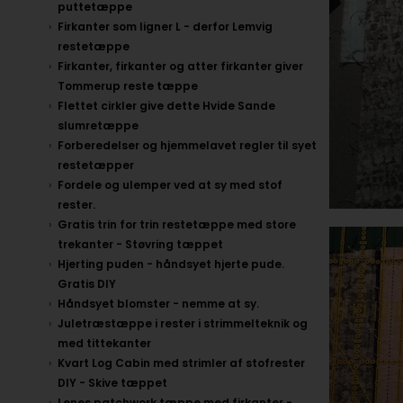
puttetæppe
Firkanter som ligner L - derfor Lemvig
restetæppe
Firkanter, firkanter og atter firkanter giver
Tommerup reste tæppe
Flettet cirkler give dette Hvide Sande
slumretæppe
Forberedelser og hjemmelavet regler til syet
restetæpper
Fordele og ulemper ved at sy med stof
rester.
Gratis trin for trin restetæppe med store
trekanter - Støvring tæppet
Hjerting puden - håndsyet hjerte pude.
Gratis DIY
Håndsyet blomster - nemme at sy.
Juletræstæppe i rester i strimmelteknik og
med tittekanter
Kvart Log Cabin med strimler af stofrester
DIY - Skive tæppet
Lenes patchwork tæppe med firkanter -