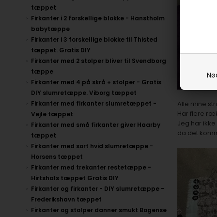
tæppet
Firkanter i 2 forskellige blokke - Hanstholm
babytæppe
Firkanter i 3 forskellige blokke til Thisted
tæppet. Gratis DIY
Firkanter med 2 stolper bliver til Svendborg
tæppe
Nø
Firkanter med 4 på skrå + stolper - Gratis
DIY slumretæppe. Viborg tæppet
Alle mine str
Firkanter med firkanter slumretæppet -
Har flere ræk
Vejle tæppet
Jeg har ikke
Firkanter med små firkanter giver Haarby
da det komme
tæppet
Firkanter med sort hvid slumretæppe -
Horsens tæppet
Firkanter med trekanter restetæppe -
Hirtshals tæppet Gratis DIY
Firkanter og firkanter - DIY slumretæppe -
Frederikshavn tæppet
Firkanter og stolper danner smukt Bogense