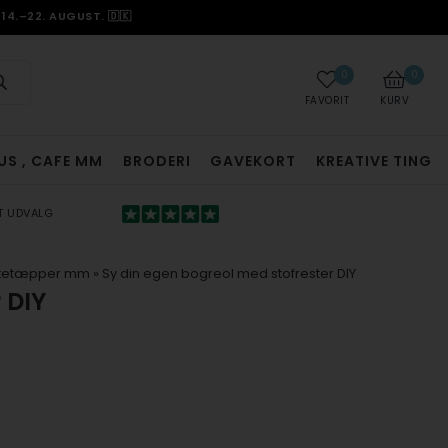
14.–22. AUGUST. 🇩🇰
0
0
FAVORIT
KURV
US , CAFE MM
BRODERI
GAVEKORT
KREATIVE TING
T UDVALG
estetæpper mm
»
Sy din egen bogreol med stofrester DIY
 DIY