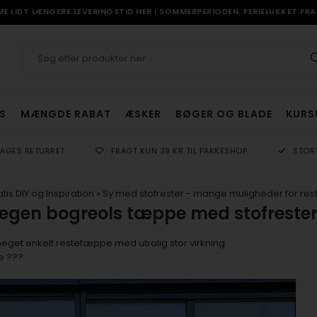
 LIDT LÆNGERE LEVERINGSTID HER I SOMMERPERIODEN. FERIELUKKET FRA 
S
MÆNGDE RABAT
ÆSKER
BØGER OG BLADE
KURS
DAGES RETURRET
FRAGT KUN 39 KR TIL PAKKESHOP
STOR
tis DIY og Inspiration
»
Sy med stofrester - mange muligheder for r
 egen bogreols tæppe med stofrester
meget enkelt restetæppe med utrolig stor virkning.
e ???