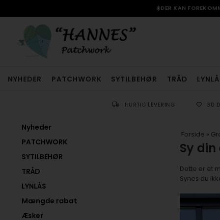
☀️DER KAN FOREKOMME
NYHEDER
PATCHWORK
SYTILBEHØR
TRÅD
LYNLÅ
HURTIG LEVERING
30 
Nyheder
Forside
»
Gra
PATCHWORK
Sy din
SYTILBEHØR
Dette er et 
TRÅD
Synes du ikk
LYNLÅS
Mængde rabat
Æsker