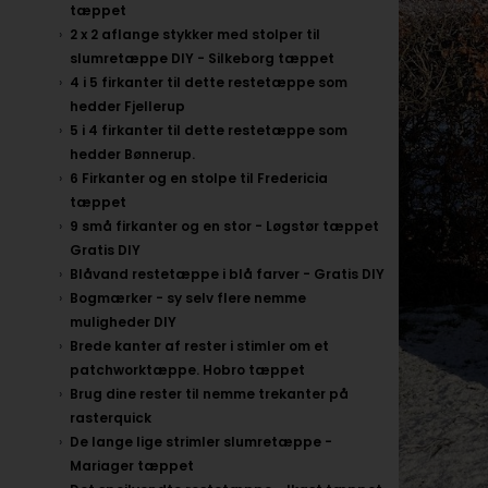
tæppet
2 x 2 aflange stykker med stolper til
slumretæppe DIY - Silkeborg tæppet
4 i 5 firkanter til dette restetæppe som
hedder Fjellerup
5 i 4 firkanter til dette restetæppe som
hedder Bønnerup.
6 Firkanter og en stolpe til Fredericia
tæppet
9 små firkanter og en stor - Løgstør tæppet
Gratis DIY
Blåvand restetæppe i blå farver - Gratis DIY
Bogmærker - sy selv flere nemme
muligheder DIY
Brede kanter af rester i stimler om et
patchworktæppe. Hobro tæppet
Brug dine rester til nemme trekanter på
rasterquick
De lange lige strimler slumretæppe -
Mariager tæppet