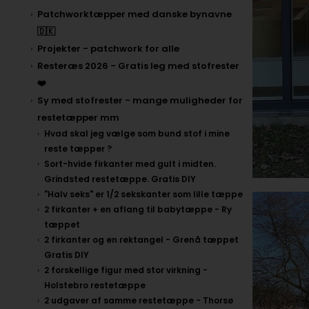
Patchworktæpper med danske bynavne
🇩🇰
Projekter - patchwork for alle
Resteræs 2026 - Gratis leg med stofrester
❤️
Sy med stofrester - mange muligheder for
restetæpper mm
Hvad skal jeg vælge som bund stof i mine
reste tæpper ?
Sort-hvide firkanter med gult i midten.
Grindsted restetæppe. Gratis DIY
"Halv seks" er 1/2 sekskanter som lille tæppe
2 firkanter + en aflang til babytæppe - Ry
tæppet
2 firkanter og en rektangel - Grenå tæppet
Gratis DIY
2 forskellige figur med stor virkning -
Holstebro restetæppe
2 udgaver af samme restetæppe - Thorsø