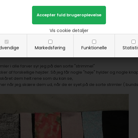
Vis cookie detaljer
dvendige
Markedsføring
Funktionelle
Statist
imler i alle farver syr jeg på den sorte "strimmel"
ker af forskellige højder. Så jeg får nogle "høje" hylder og nogle knap
 skåret dem helt rene som du kan se,
r når jeg skære dem ud, når de er syet på de sorte strimler ( bundst