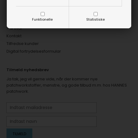
Blog
Gratis guf og inspiration
Funktionelle
Statistiske
Nyhedsbrev
? & svar
Kontakt
Tilfredse kunder
Digital fortrydelsesformular
Tilmeld nyhedsbrev
Ja tak, jeg vil gerne vide, når der kommer nye
patchworkstoffer, mønstre, og gode tilbud m.m. hos HANNES
patchwork.