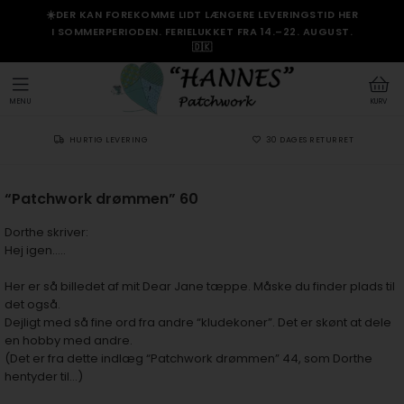
☀️DER KAN FOREKOMME LIDT LÆNGERE LEVERINGSTID HER
I SOMMERPERIODEN. FERIELUKKET FRA 14.–22. AUGUST.
🇩🇰
MENU
KURV
HURTIG LEVERING
30 DAGES RETURRET
“Patchwork drømmen” 60
Dorthe skriver:
Hej igen…..
Her er så billedet af mit Dear Jane tæppe. Måske du finder plads til
det også.
Dejligt med så fine ord fra andre “kludekoner”. Det er skønt at dele
en hobby med andre.
(Det er fra dette indlæg “Patchwork drømmen” 44, som Dorthe
hentyder til…)