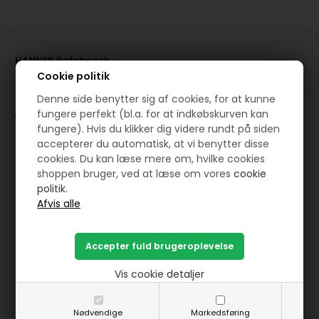
HANNES Patchwork
Cookie politik
Jernbanegade 12 - 8881 Thorsø
Denne side benytter sig af cookies, for at kunne
( +45 ) 29 87 10 74
fungere perfekt (bl.a. for at indkøbskurven kan
mail@hannespatchwork.dk
fungere). Hvis du klikker dig videre rundt på siden
accepterer du automatisk, at vi benytter disse
CVR: 27275265
cookies. Du kan læse mere om, hvilke cookies
shoppen bruger, ved at læse om vores
cookie
Fysisk butik:
politik.
SØNDAG FRA KL 10 TIL KL 15
MANDAG FRA KL 14 TIL KL 17
TIRSDAG FRA KL 10 TIL KL 15
Information
Vis cookie detaljer
Forside
Vilkår
Om HANNES
Nødvendige
Markedsføring