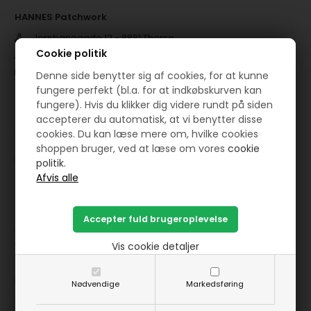
HANNES Patchwork
Jernbanegade 12 - 8881 Thorsø
Cookie politik
( +45 ) 29 87 10 74
mail@hannespatchwork.dk
Denne side benytter sig af cookies, for at kunne
fungere perfekt (bl.a. for at indkøbskurven kan
CVR: 27275265
fungere). Hvis du klikker dig videre rundt på siden
accepterer du automatisk, at vi benytter disse
Fysisk butik:
cookies. Du kan læse mere om, hvilke cookies
SØNDAG FRA KL 10 TIL KL 15
shoppen bruger, ved at læse om vores
cookie
MANDAG FRA KL 14 TIL KL 17
politik.
TIRSDAG FRA KL 10 TIL KL 15
Information
Forside
Vilkår
Vis cookie detaljer
Om HANNES
Blog
Nødvendige
Markedsføring
Gratis guf og inspiration