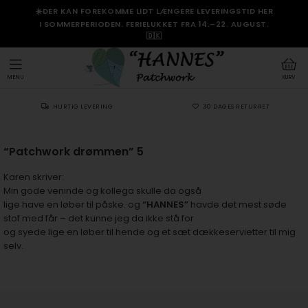
☀️DER KAN FOREKOMME LIDT LÆNGERE LEVERINGSTID HER
I SOMMERPERIODEN. FERIELUKKET FRA 14.–22. AUGUST.
🇩🇰
MENU
KURV
HURTIG LEVERING
30 DAGES RETURRET
“Patchwork drømmen” 5
Karen skriver:
Min gode veninde og kollega skulle da også
lige have en løber til påske. og
“HANNES”
havde det mest søde
stof med får – det kunne jeg da ikke stå for
og syede lige en løber til hende og et sæt dækkeservietter til mig
selv.