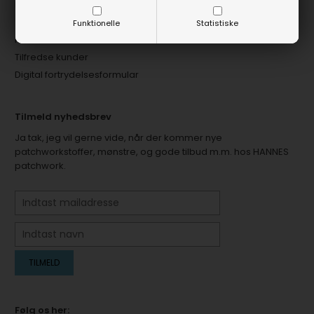
Nyhedsbrev
? & svar
Funktionelle
Statistiske
Kontakt
Tilfredse kunder
Digital fortrydelsesformular
Tilmeld nyhedsbrev
Ja tak, jeg vil gerne vide, når der kommer nye
patchworkstoffer, mønstre, og gode tilbud m.m. hos HANNES
patchwork.
Følg os her: