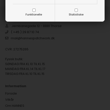
Funktionelle
Statistiske
HANNES Patchwork
Jernbanegade 12 - 8881 Thorsø
( +45 ) 29 87 10 74
mail@hannespatchwork.dk
CVR: 27275265
Fysisk butik:
SØNDAG FRA KL 10 TIL KL 15
MANDAG FRA KL 14 TIL KL 17
TIRSDAG FRA KL 10 TIL KL 15
Information
Forside
Vilkår
Om HANNES