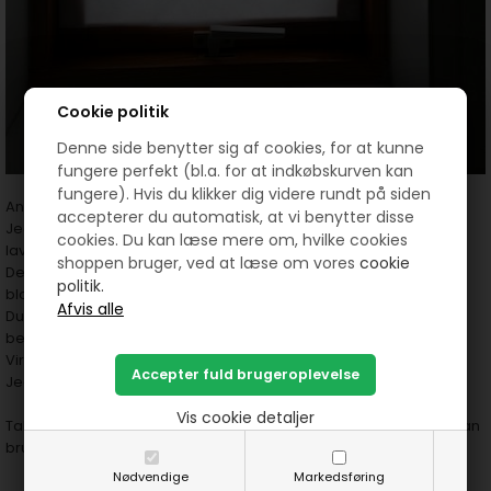
Cookie politik
Denne side benytter sig af cookies, for at kunne
fungere perfekt (bl.a. for at indkøbskurven kan
fungere). Hvis du klikker dig videre rundt på siden
Anne Grethe skriver:
accepterer du automatisk, at vi benytter disse
Jeg så det i en udsendelse der hedder Sommer med Ernst... Han
cookies. Du kan læse mere om, hvilke cookies
lavede en lampeskærm.
shoppen bruger, ved at læse om vores
cookie
Det er 2 stykker vlieseline - lim side mod lim side med en
politik.
blomst/blade imellem og så stryges.
Du kan prøve med 2 små stykker.. . Og en blomst fra haven.. Den
behøver ikke være presset..
Virkningen kommer når der kommer lys igennem
Jeg har sat mit " forsøg" i et gæstetoilet vindue.
Vis cookie detaljer
Tak til Anne Grethe for hun ville vise og denne måde man også kan
bruge vliseline til.
Nødvendige
Markedsføring