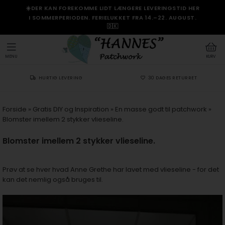
☀️DER KAN FOREKOMME LIDT LÆNGERE LEVERINGSTID HER
I SOMMERPERIODEN. FERIELUKKET FRA 14.–22. AUGUST.
🇩🇰
MENU
KURV
HURTIG LEVERING
30 DAGES RETURRET
Forside
»
Gratis DIY og Inspiration
»
En masse godt til patchwork
»
Blomster imellem 2 stykker vlieseline.
Blomster imellem 2 stykker vlieseline.
Prøv at se hver hvad Anne Grethe har lavet med vlieseline - for det
kan det nemlig også bruges til.