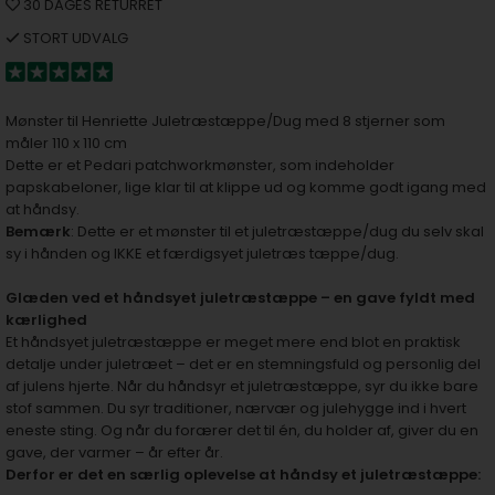
30 DAGES RETURRET
STORT UDVALG
Mønster til Henriette Juletræstæppe/Dug med 8 stjerner som
måler 110 x 110 cm
Dette er et Pedari patchworkmønster, som indeholder
papskabeloner, lige klar til at klippe ud og komme godt igang med
at håndsy.
Bemærk
: Dette er et mønster til et juletræstæppe/dug du selv skal
sy i hånden og IKKE et færdigsyet juletræs tæppe/dug.
Glæden ved et håndsyet juletræstæppe – en gave fyldt med
kærlighed
Et håndsyet juletræstæppe er meget mere end blot en praktisk
detalje under juletræet – det er en stemningsfuld og personlig del
af julens hjerte. Når du håndsyr et juletræstæppe, syr du ikke bare
stof sammen. Du syr traditioner, nærvær og julehygge ind i hvert
eneste sting. Og når du forærer det til én, du holder af, giver du en
gave, der varmer – år efter år.
Derfor er det en særlig oplevelse at håndsy et juletræstæppe: