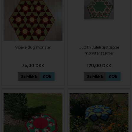
Vibeke dug mønster
Judith Juletræstæppe
mønster stjerner
75,00
DKK
120,00
DKK
SE MERE
KØB
SE MERE
KØB