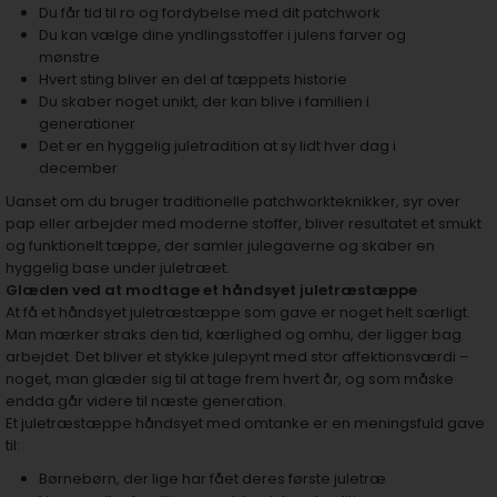
Du får tid til ro og fordybelse med dit patchwork
Du kan vælge dine yndlingsstoffer i julens farver og
mønstre
Hvert sting bliver en del af tæppets historie
Du skaber noget unikt, der kan blive i familien i
generationer
Det er en hyggelig juletradition at sy lidt hver dag i
december
Uanset om du bruger traditionelle patchworkteknikker, syr over
pap eller arbejder med moderne stoffer, bliver resultatet et smukt
og funktionelt tæppe, der samler julegaverne og skaber en
hyggelig base under juletræet.
Glæden ved at modtage et håndsyet juletræstæppe
At få et håndsyet juletræstæppe som gave er noget helt særligt.
Man mærker straks den tid, kærlighed og omhu, der ligger bag
arbejdet. Det bliver et stykke julepynt med stor affektionsværdi –
noget, man glæder sig til at tage frem hvert år, og som måske
endda går videre til næste generation.
Et juletræstæppe håndsyet med omtanke er en meningsfuld gave
til:
Børnebørn, der lige har fået deres første juletræ