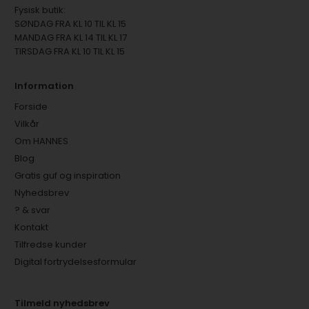
Fysisk butik:
SØNDAG FRA KL 10 TIL KL 15
MANDAG FRA KL 14 TIL KL 17
TIRSDAG FRA KL 10 TIL KL 15
Information
Forside
Vilkår
Om HANNES
Blog
Gratis guf og inspiration
Nyhedsbrev
? & svar
Kontakt
Tilfredse kunder
Digital fortrydelsesformular
Tilmeld nyhedsbrev