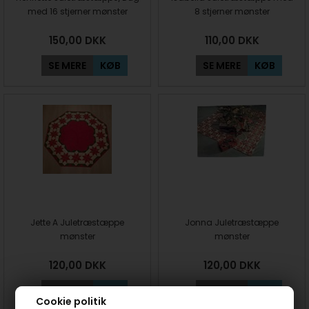
med 16 stjerner mønster
8 stjerner mønster
150,00
DKK
110,00
DKK
SE MERE
KØB
SE MERE
KØB
Jette A Juletræstæppe
Jonna Juletræstæppe
mønster
mønster
120,00
DKK
120,00
DKK
SE MERE
KØB
SE MERE
KØB
Cookie politik