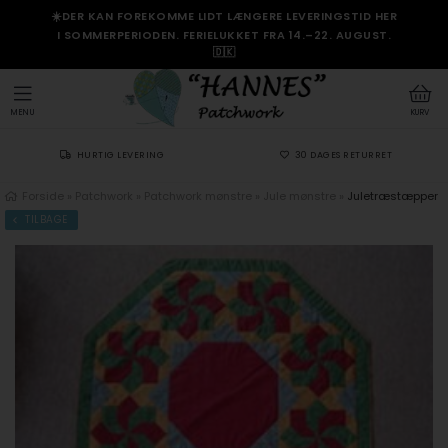
☀️DER KAN FOREKOMME LIDT LÆNGERE LEVERINGSTID HER
I SOMMERPERIODEN. FERIELUKKET FRA 14.–22. AUGUST.
🇩🇰
MENU
KURV
HURTIG LEVERING
30 DAGES RETURRET
Forside
»
Patchwork
»
Patchwork mønstre
»
Jule mønstre
»
Juletræstæpper
TILBAGE