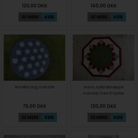
120,00
DKK
140,00
DKK
SE MERE
KØB
SE MERE
KØB
Annette dug mønster
Anna Juletræstæppe
mønster med 8 hjerter
75,00
DKK
120,00
DKK
SE MERE
KØB
SE MERE
KØB