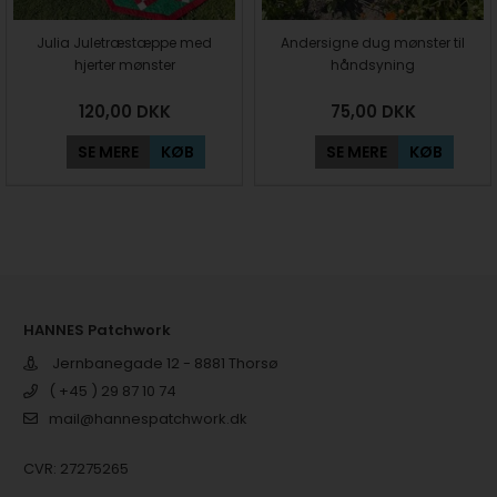
Julia Juletræstæppe med
Andersigne dug mønster til
hjerter mønster
håndsyning
120,00
DKK
75,00
DKK
SE MERE
KØB
SE MERE
KØB
HANNES Patchwork
Jernbanegade 12 - 8881 Thorsø
( +45 ) 29 87 10 74
mail@hannespatchwork.dk
CVR: 27275265