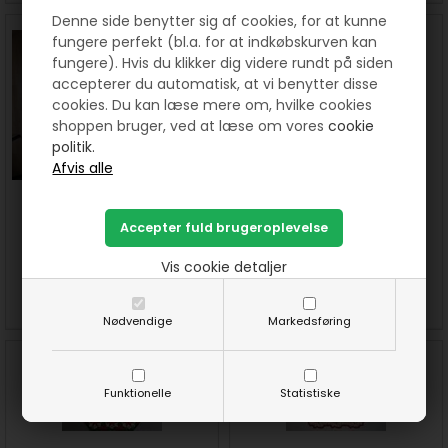
Denne side benytter sig af cookies, for at kunne
fungere perfekt (bl.a. for at indkøbskurven kan
fungere). Hvis du klikker dig videre rundt på siden
accepterer du automatisk, at vi benytter disse
cookies. Du kan læse mere om, hvilke cookies
shoppen bruger, ved at læse om vores
cookie
politik.
Judith Juletræstæppe
Jette B Juletræstæppe lille
mønster 12 stjerner
mønster
150,00
DKK
120,00
DKK
Vis cookie detaljer
SE MERE
KØB
SE MERE
KØB
Nødvendige
Markedsføring
Funktionelle
Statistiske