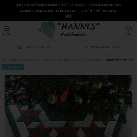
☀️DER KAN FOREKOMME LIDT LÆNGERE LEVERINGSTID HER
I SOMMERPERIODEN. FERIELUKKET FRA 14.–22. AUGUST.
🇩🇰
MENU
KURV
HURTIG LEVERING
30 DAGES RETURRET
Forside
»
Patchwork
»
Patchwork mønstre
»
Jule mønstre
»
Juletræstæpper
TILBAGE