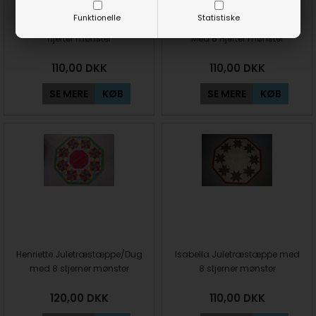
Funktionelle
Statistiske
Nanna Juletræstæppe med 8
Nanna Juletræstæppe/Dug
hjerter mønster
Med 8 Hjerter mønster
110,00
DKK
110,00
DKK
SE MERE
KØB
SE MERE
KØB
Henriette Juletræstæppe/Dug
Isabella Juletræstæppe med
med 8 stjerner mønster
8 stjerner mønster
120,00
DKK
110,00
DKK