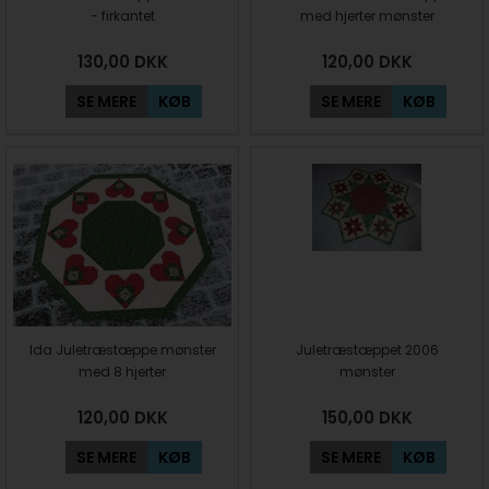
- firkantet
med hjerter mønster
130,00
DKK
120,00
DKK
SE MERE
KØB
SE MERE
KØB
Ida Juletræstæppe mønster
Juletræstæppet 2006
med 8 hjerter
mønster
120,00
DKK
150,00
DKK
SE MERE
KØB
SE MERE
KØB