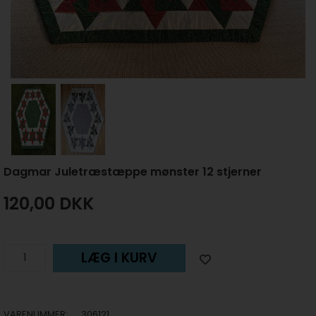
Dagmar Juletræstæppe mønster 12 stjerner
120,00
DKK
LÆG I KURV
VARENUMMER:
306121