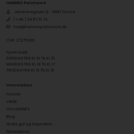
HANNES Patchwork
Jernbanegade 12 - 8881 Thorsø
( +45 ) 29 87 10 74
mail@hannespatchwork.dk
CVR: 27275265
Fysisk butik:
SØNDAG FRA KL 10 TIL KL 15
MANDAG FRA KL 14 TIL KL 17
TIRSDAG FRA KL 10 TIL KL 15
Information
Forside
Vilkår
Om HANNES
Blog
Gratis guf og inspiration
Nyhedsbrev