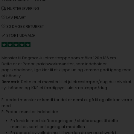
HURTIG LEVERING
LAV FRAGT
30 DAGES RETURRET
STORT UDVALG
Mønster til Dagmar Juletræstæppe som måler 120 x 136 cm
Dette er et Pedari patchworkmønster, som indeholder
papskabeloner, lige klar til at klippe ud og komme godt igang med
at håndsy.
Bemærk
: Dette er et mønster til et juletræstæppe/dug du selv skal
sy i hånden og IKKE et færdigsyet juletræs tæppe/dug.
Et pedari mønster er kendt for det er nemt at gå til og alle kan være
med.
Et Pedari mønster indeholder:
En forside med stofberegningen / stofforbruget til dette
mønster, samt en tegning af modellen.
En generel sy vejledning, til hvordan du syr patchwork i