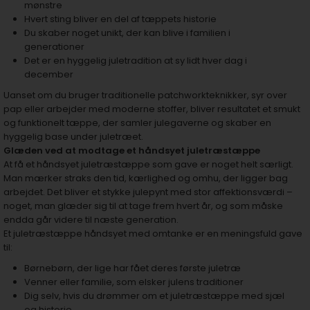
mønstre
Hvert sting bliver en del af tæppets historie
Du skaber noget unikt, der kan blive i familien i
generationer
Det er en hyggelig juletradition at sy lidt hver dag i
december
Uanset om du bruger traditionelle patchworkteknikker, syr over
pap eller arbejder med moderne stoffer, bliver resultatet et smukt
og funktionelt tæppe, der samler julegaverne og skaber en
hyggelig base under juletræet.
Glæden ved at modtage et håndsyet juletræstæppe
At få et håndsyet juletræstæppe som gave er noget helt særligt.
Man mærker straks den tid, kærlighed og omhu, der ligger bag
arbejdet. Det bliver et stykke julepynt med stor affektionsværdi –
noget, man glæder sig til at tage frem hvert år, og som måske
endda går videre til næste generation.
Et juletræstæppe håndsyet med omtanke er en meningsfuld gave
til:
Børnebørn, der lige har fået deres første juletræ
Venner eller familie, som elsker julens traditioner
Dig selv, hvis du drømmer om et juletræstæppe med sjæl
og historie