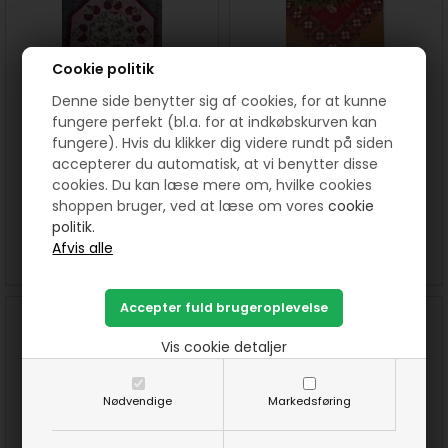
Cookie politik
Denne side benytter sig af cookies, for at kunne
fungere perfekt (bl.a. for at indkøbskurven kan
fungere). Hvis du klikker dig videre rundt på siden
Mie Dug/Juletræstæppe 8
Mini Ida Juletræstæppe
accepterer du automatisk, at vi benytter disse
hjerter mønster
mønster
cookies. Du kan læse mere om, hvilke cookies
shoppen bruger, ved at læse om vores
cookie
110,00
DKK
110,00
DKK
politik.
SE MERE
KØB
SE MERE
KØB
Vis cookie detaljer
Nødvendige
Markedsføring