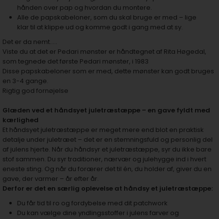
hånden over pap og hvordan du montere.
Alle de papskabeloner, som du skal bruge er med – lige
klar til at klippe ud og komme godt i gang med at sy.
Det er da nemt…..
Viste du at det er Pedari mønster er håndtegnet af Rita Høgedal,
som tegnede det første Pedari mønster, i 1983
Disse papskabeloner som er med, dette mønster kan godt bruges
en 3-4 gange.
Rigtig god fornøjelse
Glæden ved et håndsyet juletræstæppe – en gave fyldt med
kærlighed
Et håndsyet juletræstæppe er meget mere end blot en praktisk
detalje under juletræet – det er en stemningsfuld og personlig del
af julens hjerte. Når du håndsyr et juletræstæppe, syr du ikke bare
stof sammen. Du syr traditioner, nærvær og julehygge ind i hvert
eneste sting. Og når du forærer det til én, du holder af, giver du en
gave, der varmer – år efter år.
Derfor er det en særlig oplevelse at håndsy et juletræstæppe:
Du får tid til ro og fordybelse med dit patchwork
Du kan vælge dine yndlingsstoffer i julens farver og