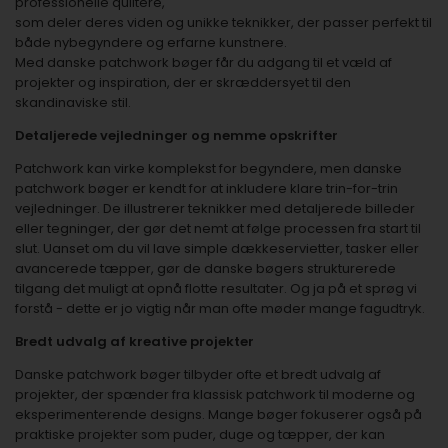
professionelle quiltere,
som deler deres viden og unikke teknikker, der passer perfekt til
både nybegyndere og erfarne kunstnere.
Med danske patchwork bøger får du adgang til et væld af
projekter og inspiration, der er skræddersyet til den
skandinaviske stil.
Detaljerede vejledninger og nemme opskrifter
Patchwork kan virke komplekst for begyndere, men danske
patchwork bøger er kendt for at inkludere klare trin-for-trin
vejledninger. De illustrerer teknikker med detaljerede billeder
eller tegninger, der gør det nemt at følge processen fra start til
slut. Uanset om du vil lave simple dækkeservietter, tasker eller
avancerede tæpper, gør de danske bøgers strukturerede
tilgang det muligt at opnå flotte resultater. Og ja på et sprøg vi
forstå - dette er jo vigtig når man ofte møder mange fagudtryk.
Bredt udvalg af kreative projekter
Danske patchwork bøger tilbyder ofte et bredt udvalg af
projekter, der spænder fra klassisk patchwork til moderne og
eksperimenterende designs. Mange bøger fokuserer også på
praktiske projekter som puder, duge og tæpper, der kan