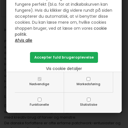
fungere perfekt (bl.a. for at indkøbskurven kan
SE MERE
KØB
fungere). Hvis du klikker dig videre rundt på siden
accepterer du automatisk, at vi benytter disse
cookies. Du kan læse mere om, hvilke cookies
shoppen bruger, ved at læse om vores
cookie
Hvorfor skal jeg købe danske patchwork bøger ?
politik.
Patchwork har længe været en populær hobby blandt kreative
sjæle,
der elsker at kombinere farver, mønstre og teksturer for at
skabe unikke quiltede designs.
Hvis du er passioneret omkring patchwork – eller ønsker at
Vis cookie detaljer
dykke ned i denne kunstform – er danske patchwork bøger et
uundværligt redskab.
Her er flere grunde til, hvorfor du bør overveje at investere i
Nødvendige
Markedsføring
netop danske bøger om patchwork.
Lokal ekspertise og skandinavisk design.
Funktionelle
Statistiske
Danske patchwork bøger er kendt for deres fokus på
dansk/skandinavisk design, der typisk kombinerer minimalisme
med kreativ brug af farver og mønstre.
De danske forfattere er ofte erfarne patchwork-entusiaster og