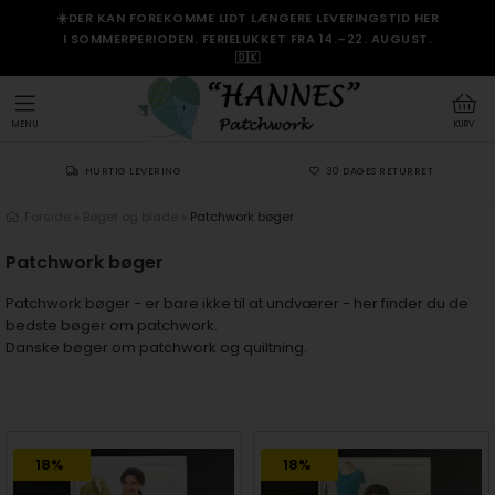
☀️DER KAN FOREKOMME LIDT LÆNGERE LEVERINGSTID HER
I SOMMERPERIODEN. FERIELUKKET FRA 14.–22. AUGUST.
🇩🇰
MENU
KURV
HURTIG LEVERING
30 DAGES RETURRET
Forside
»
Bøger og blade
»
Patchwork bøger
Patchwork bøger
Patchwork bøger - er bare ikke til at undværer - her finder du de
bedste bøger om patchwork.
Danske bøger om patchwork og quiltning.
18%
18%