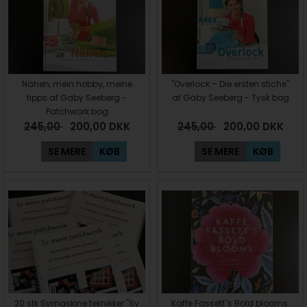
Nähen, mein hobby, meine
"Overlock – Die ersten stiche"
tipps af Gaby Seeberg -
af Gaby Seeberg - Tysk bog
Patchwork bog
245,00
200,00
DKK
245,00
200,00
DKK
SE MERE
KØB
SE MERE
KØB
20 stk Symaskine teknikker "Sy
Kaffe Fassett´s Bold blooms.