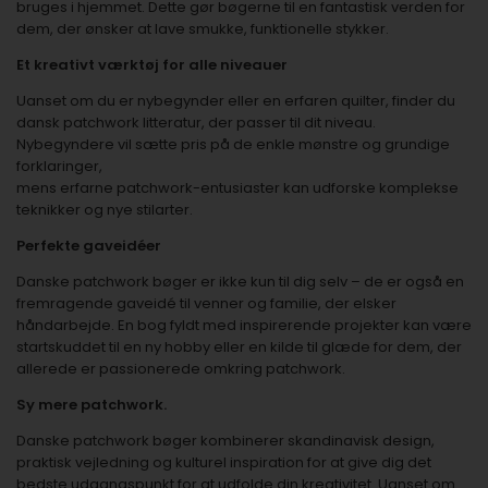
bruges i hjemmet. Dette gør bøgerne til en fantastisk verden for
dem, der ønsker at lave smukke, funktionelle stykker.
Et kreativt værktøj for alle niveauer
Uanset om du er nybegynder eller en erfaren quilter, finder du
dansk patchwork litteratur, der passer til dit niveau.
Nybegyndere vil sætte pris på de enkle mønstre og grundige
forklaringer,
mens erfarne patchwork-entusiaster kan udforske komplekse
teknikker og nye stilarter.
Perfekte gaveidéer
Danske patchwork bøger er ikke kun til dig selv – de er også en
fremragende gaveidé til venner og familie, der elsker
håndarbejde. En bog fyldt med inspirerende projekter kan være
startskuddet til en ny hobby eller en kilde til glæde for dem, der
allerede er passionerede omkring patchwork.
Sy mere patchwork.
Danske patchwork bøger kombinerer skandinavisk design,
praktisk vejledning og kulturel inspiration for at give dig det
bedste udgangspunkt for at udfolde din kreativitet. Uanset om