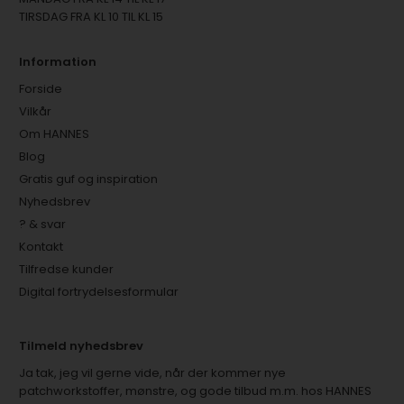
TIRSDAG FRA KL 10 TIL KL 15
Information
Forside
Vilkår
Om HANNES
Blog
Gratis guf og inspiration
Nyhedsbrev
? & svar
Kontakt
Tilfredse kunder
Digital fortrydelsesformular
Tilmeld nyhedsbrev
Ja tak, jeg vil gerne vide, når der kommer nye
patchworkstoffer, mønstre, og gode tilbud m.m. hos HANNES