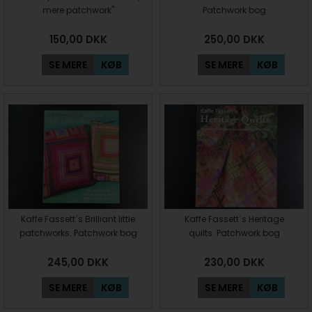
mere patchwork"
Patchwork bog
150,00
DKK
250,00
DKK
SE MERE
KØB
SE MERE
KØB
Kaffe Fassett´s Brilliant little
Kaffe Fassett´s Heritage
patchworks. Patchwork bog
quilts. Patchwork bog
245,00
DKK
230,00
DKK
SE MERE
KØB
SE MERE
KØB