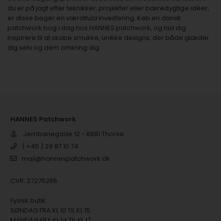
du er på jagt efter teknikker, projekter eller bæredygtige idéer,
er disse bøger en værdifuld investering. Køb en dansk
patchwork bog i dag hos HANNES patchwork, og lad dig
inspirere til at skabe smukke, unikke designs, der både glæder
dig selv og dem omkring dig.
HANNES Patchwork
Jernbanegade 12 - 8881 Thorsø
( +45 ) 29 87 10 74
mail@hannespatchwork.dk
CVR: 27275265
Fysisk butik:
SØNDAG FRA KL 10 TIL KL 15
MANDAG FRA KL 14 TIL KL 17