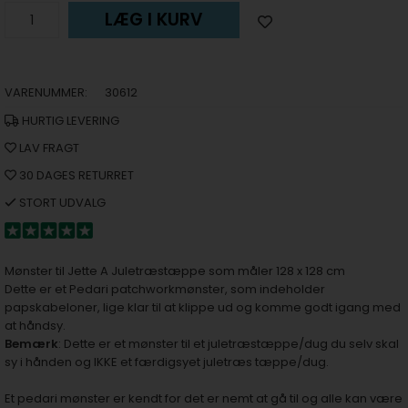
LÆG I KURV
VARENUMMER:
30612
HURTIG LEVERING
LAV FRAGT
30 DAGES RETURRET
STORT UDVALG
Mønster til Jette A Juletræstæppe som måler 128 x 128 cm
Dette er et Pedari patchworkmønster, som indeholder
papskabeloner, lige klar til at klippe ud og komme godt igang med
at håndsy.
Bemærk
: Dette er et mønster til et juletræstæppe/dug du selv skal
sy i hånden og IKKE et færdigsyet juletræs tæppe/dug.
Et pedari mønster er kendt for det er nemt at gå til og alle kan være