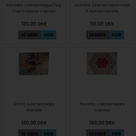
Henriette Juletræstæppe/Dug
Isabella Juletræstæppe med
med 8 stjerner mønster
8 stjerner mønster
120,00
DKK
110,00
DKK
SE MERE
KØB
SE MERE
KØB
Jonna Juletræstæppe
Pedarita Juletræstæppe
mønster
mønster
120,00
DKK
140,00
DKK
SE MERE
KØB
SE MERE
KØB