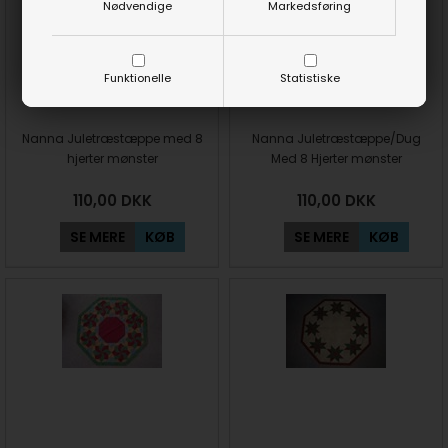
Nødvendige
Markedsføring
Funktionelle
Statistiske
Nanna Juletræstæppe med 8
Nanna Juletræstæppe/Dug
hjerter mønster
Med 8 Hjerter mønster
110,00
DKK
110,00
DKK
SE MERE
KØB
SE MERE
KØB