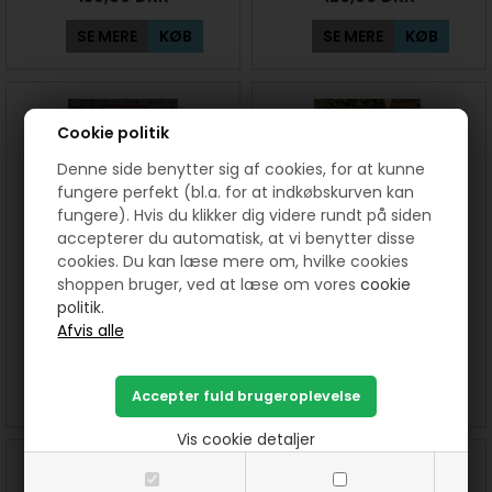
SE MERE
KØB
SE MERE
KØB
Cookie politik
Denne side benytter sig af cookies, for at kunne
fungere perfekt (bl.a. for at indkøbskurven kan
fungere). Hvis du klikker dig videre rundt på siden
accepterer du automatisk, at vi benytter disse
cookies. Du kan læse mere om, hvilke cookies
shoppen bruger, ved at læse om vores
cookie
Mie Dug/Juletræstæppe 8
Mini Ida Juletræstæppe
politik.
hjerter mønster
mønster
110,00
DKK
110,00
DKK
SE MERE
KØB
SE MERE
KØB
Vis cookie detaljer