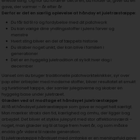
eneste sting. Og når du forærer det til én, du holder af, giver du en
gave, der varmer – år efter år.
Derfor er det en særlig oplevelse at håndsy et juletræstæppe:
Du får tid til ro og fordybelse med dit patchwork
Du kan vælge dine yndlingsstoffer i julens farver og
mønstre
Hvert sting bliver en del af tæppets historie
Du skaber noget unikt, der kan blive i familien i
generationer
Det er en hyggelig juletradition at sy lidt hver dag i
december
Uanset om du bruger traditionelle patchworkteknikker, syr over
pap eller arbejder med moderne stoffer, bliver resultatet et smukt
og funktionelt tæppe, der samler julegaverne og skaber en
hyggelig base under juletræet.
Glæden ved at modtage et håndsyet juletræstæppe
At få et håndsyet juletræstæppe som gave er noget helt særligt.
Man mærker straks den tid, kærlighed og omhu, der ligger bag
arbejdet. Det bliver et stykke julepynt med stor affektionsværdi –
noget, man glæder sig til at tage frem hvert år, og som måske
endda går videre til næste generation.
Et juletræstæppe håndsyet med omtanke er en meningsfuld gave