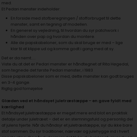
med.
Et Pedari mønster indeholder:
En forside med stofberegningen / stofforbruget til dette
mønster, samt en tegning af modellen.
En generel sy vejledning, til hvordan du syr patchwork i
hånden over pap og hvordan du montere.
Alle de papskabeloner, som du skal bruge er med – lige
klar til at klippe ud og komme godt i gang med at sy.
Det er da nemt…..
Viste du at det er Pedari mønster er håndtegnet af Rita Høgedal,
som tegnede det første Pedari mønster, i 1983
Disse papskabeloner som er med, dette mønster kan godt bruges
en 3-4 gange.
Rigtig god fornøjelse
Glæden ved et håndsyet juletræstæppe – en gave fyldt med
kærlighed
Et håndsyet juletræstæppe er meget mere end blot en praktisk
detalje under juletræet – det er en stemningsfuld og personlig del
af julens hjerte. Når du håndsyr et juletræstæppe, syr du ikke bare
stof sammen. Du syr traditioner, nærvær og julehygge ind i hvert