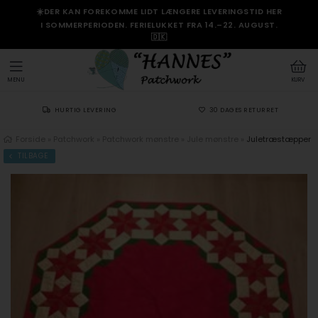
☀️DER KAN FOREKOMME LIDT LÆNGERE LEVERINGSTID HER
I SOMMERPERIODEN. FERIELUKKET FRA 14.–22. AUGUST.
🇩🇰
MENU
KURV
HURTIG LEVERING
30 DAGES RETURRET
Forside
»
Patchwork
»
Patchwork mønstre
»
Jule mønstre
»
Juletræstæpper
TILBAGE