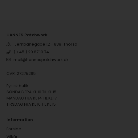
HANNES Patchwork
Jernbanegade 12 - 8881 Thorsø
( +45 ) 29 87 10 74
mail@hannespatchwork.dk
CVR: 27275265
Fysisk butik:
SØNDAG FRA KL 10 TIL KL 15
MANDAG FRA KL 14 TIL KL 17
TIRSDAG FRA KL 10 TIL KL 15
Information
Forside
Vilkår