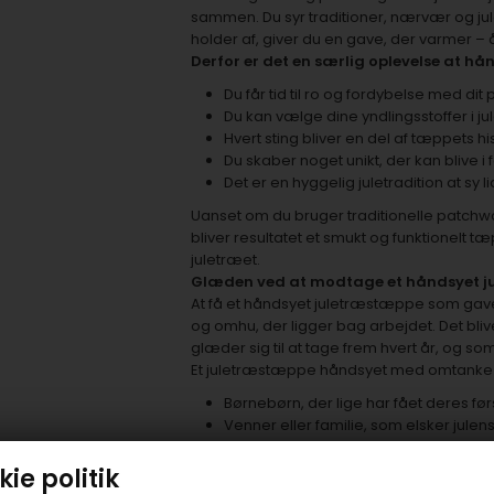
sammen. Du syr traditioner, nærvær og jule
holder af, giver du en gave, der varmer – å
Derfor er det en særlig oplevelse at hå
Du får tid til ro og fordybelse med di
Du kan vælge dine yndlingsstoffer i j
Hvert sting bliver en del af tæppets hi
Du skaber noget unikt, der kan blive i 
Det er en hyggelig juletradition at sy
Uanset om du bruger traditionelle patchwo
bliver resultatet et smukt og funktionelt
juletræet.
Glæden ved at modtage et håndsyet 
At få et håndsyet juletræstæppe som gave
og omhu, der ligger bag arbejdet. Det bliv
glæder sig til at tage frem hvert år, og s
Et juletræstæppe håndsyet med omtanke e
Børnebørn, der lige har fået deres før
Venner eller familie, som elsker julens
Dig selv, hvis du drømmer om et jule
ie politik
Uanset om du syr til dig selv eller en du 