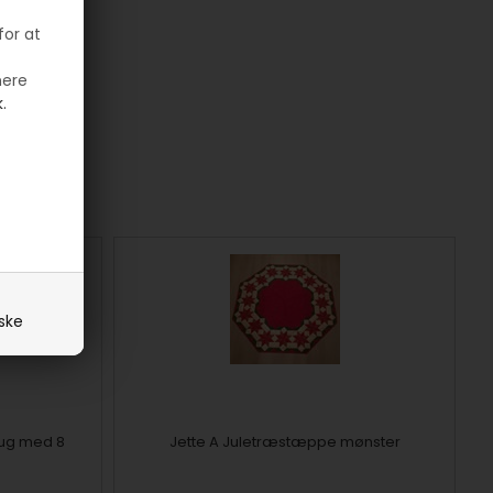
for at
mere
.
iske
ug med 8
Jette A Juletræstæppe mønster