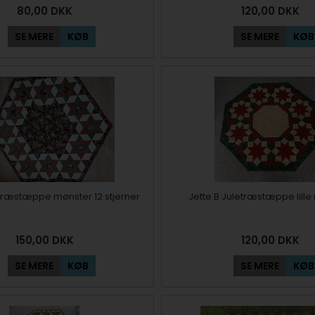
80,00
DKK
120,00
DKK
SE MERE
KØB
SE MERE
KØB
etræstæppe mønster 12 stjerner
Jette B Juletræstæppe lill
150,00
DKK
120,00
DKK
SE MERE
KØB
SE MERE
KØB