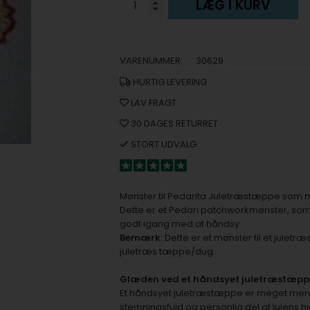
LÆG I KURV
VARENUMMER:
30629
HURTIG LEVERING
LAV FRAGT
30 DAGES RETURRET
STORT UDVALG
Mønster til Pedarita Juletræstæppe som må
Dette er et Pedari patchworkmønster, som 
godt igang med at håndsy.
Bemærk
: Dette er et mønster til et jule
juletræs tæppe/dug.
Glæden ved et håndsyet juletræstæppe
Et håndsyet juletræstæppe er meget mere e
stemningsfuld og personlig del af julens h