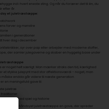
hygge ind i hvert eneste sting. Og når du forærer det til én, du
r efter år.
ndsy et juletræstæppe:
t patchwork
ulens farver og mønstre
storie
familien i generationer
 lidt hver dag i december
rkteknikker, syr over pap eller arbejder med moderne stoffer,
 tæppe, der samler julegaverne og skaber en hyggelig base under
juletræstæppe
 er noget helt særligt. Man mærker straks den tid, kærlighed
er et stykke julepynt med stor affektionsværdi – noget, man
om måske endda går videre til næste generation.
r en meningsfuld gave til:
ste juletræ
 traditioner
træstæppe med sjæl og historie
holder af, er et håndsyet juletræstæppe en gave, der spreder