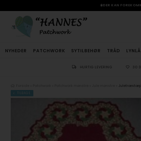
☀️DER KAN FOREKOMME
NYHEDER
PATCHWORK
SYTILBEHØR
TRÅD
LYNLÅ
HURTIG LEVERING
30 
Forside
»
Patchwork
»
Patchwork mønstre
»
Jule mønstre
»
Juletræstæp
TILBAGE