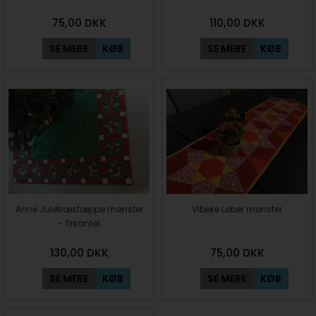
75,00
DKK
110,00
DKK
SE MERE
KØB
SE MERE
KØB
Anne Juletræstæppe mønster
Vibeke Løber mønster
- firkantet
130,00
DKK
75,00
DKK
SE MERE
KØB
SE MERE
KØB