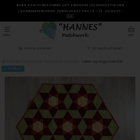
☀️DER KAN FOREKOMME LIDT LÆNGERE LEVERINGSTID HER
I SOMMERPERIODEN. FERIELUKKET FRA 14.–22. AUGUST.
🇩🇰
MENU
KURV
HURTIG LEVERING
30 DAGES RETURRET
Forside
»
Patchwork
»
Patchwork mønstre
»
Løber og duge mønster
TILBAGE