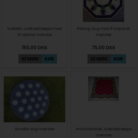
Isabella Juletræstæppe med
Hedvig dug med 8 tulipaner
16 stjerner mønster
mønster
150,00
DKK
75,00
DKK
SE MERE
KØB
SE MERE
KØB
Annette dug mønster
Anna firkantet Juletræstæppe
mønster