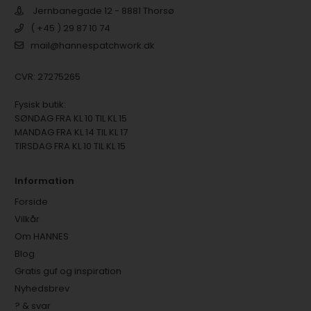
Jernbanegade 12 - 8881 Thorsø
( +45 ) 29 87 10 74
mail@hannespatchwork.dk
CVR: 27275265
Fysisk butik:
SØNDAG FRA KL 10 TIL KL 15
MANDAG FRA KL 14 TIL KL 17
TIRSDAG FRA KL 10 TIL KL 15
Information
Forside
Vilkår
Om HANNES
Blog
Gratis guf og inspiration
Nyhedsbrev
? & svar