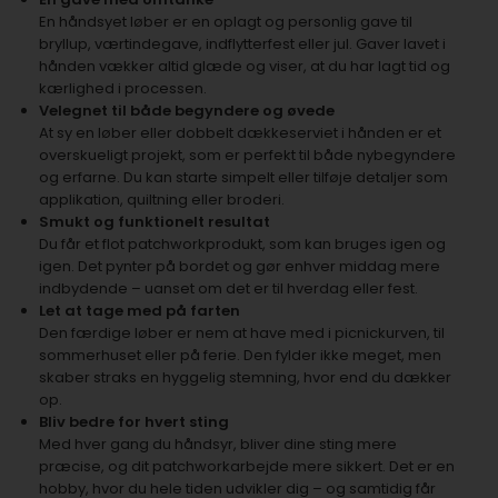
En håndsyet løber er en oplagt og personlig gave til
bryllup, værtindegave, indflytterfest eller jul. Gaver lavet i
hånden vækker altid glæde og viser, at du har lagt tid og
kærlighed i processen.
Velegnet til både begyndere og øvede
At sy en løber eller dobbelt dækkeserviet i hånden er et
overskueligt projekt, som er perfekt til både nybegyndere
og erfarne. Du kan starte simpelt eller tilføje detaljer som
applikation, quiltning eller broderi.
Smukt og funktionelt resultat
Du får et flot patchworkprodukt, som kan bruges igen og
igen. Det pynter på bordet og gør enhver middag mere
indbydende – uanset om det er til hverdag eller fest.
Let at tage med på farten
Den færdige løber er nem at have med i picnickurven, til
sommerhuset eller på ferie. Den fylder ikke meget, men
skaber straks en hyggelig stemning, hvor end du dækker
op.
Bliv bedre for hvert sting
Med hver gang du håndsyr, bliver dine sting mere
præcise, og dit patchworkarbejde mere sikkert. Det er en
hobby, hvor du hele tiden udvikler dig – og samtidig får