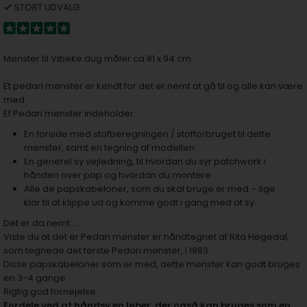
STORT UDVALG
Mønster til Vibeke dug måler ca 81 x 94 cm.
Et pedari mønster er kendt for det er nemt at gå til og alle kan være
med.
Et Pedari mønster indeholder:
En forside med stofberegningen / stofforbruget til dette
mønster, samt en tegning af modellen.
En generel sy vejledning, til hvordan du syr patchwork i
hånden over pap og hvordan du montere.
Alle de papskabeloner, som du skal bruge er med – lige
klar til at klippe ud og komme godt i gang med at sy.
Det er da nemt…..
Viste du at det er Pedari mønster er håndtegnet af Rita Høgedal,
som tegnede det første Pedari mønster, i 1983.
Disse papskabeloner som er med, dette mønster kan godt bruges
en 3-4 gange.
Rigtig god fornøjelse
Fordele ved at håndsy en løber, der også kan bruges som en