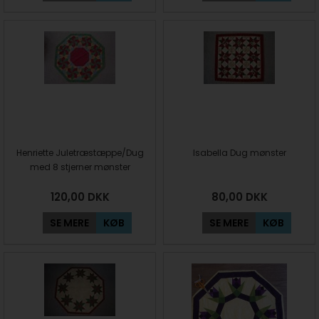
Henriette Juletræstæppe/Dug
Isabella Dug mønster
med 8 stjerner mønster
120,00
DKK
80,00
DKK
SE MERE
KØB
SE MERE
KØB