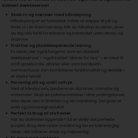
dobbelt dækkeserviet
Skab ro og nærvær med håndsyning
Håndsyning er en fantastisk måde at slappe af på og
finde ro i en travl hverdag. Når du håndsyr en løber, giver
du dig selv tid til fordybelse og kreativitet uden stress og
skærme.
Praktisk og pladsbesparende løsning
En løber, der også fungerer som en dobbelt
dækkeserviet – også kaldet “dinner for two” – er ideel til
små spiseborde, altaner eller som bordpynt i
sommerhuset. Den kombinerer funktionalitet og æstetik i
ét stykke tekstil.
Personlig stil og unikt udtryk
Ved at håndsy selv, bestemmer du farver, mønstre og
materialer. Skab en patchworkløber i dine yndlingsfarver,
eller tilpas den til årstiden og din indretning. Det giver et
unikt og personligt resultat.
Perfekt til brug af stofrester
Har du stofrester liggende? Så er dette det perfekte
projekt. Brug dine rester kreativt og lav en bæredygtig
løber, der både er smuk og miljøvenlig.
En gave med omtanke