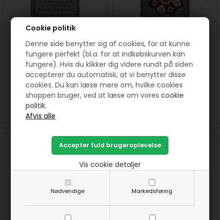
Cookie politik
Denne side benytter sig af cookies, for at kunne
fungere perfekt (bl.a. for at indkøbskurven kan
fungere). Hvis du klikker dig videre rundt på siden
Malene Tæppe mønster
Andrea Juletræstæppe
accepterer du automatisk, at vi benytter disse
mønster
cookies. Du kan læse mere om, hvilke cookies
75,00
DKK
110,00
DKK
shoppen bruger, ved at læse om vores
cookie
politik.
SE MERE
KØB
SE MERE
KØB
Vis cookie detaljer
Nødvendige
Markedsføring