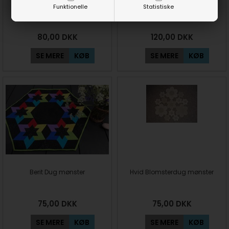
Birgitte Dug/Juletræstæppe
Dagmar Juletræstæppe
Funktionelle
Statistiske
mønster
mønster
80,00
DKK
120,00
DKK
SE MERE
KØB
SE MERE
KØB
Berit Dug mønster
Hvid Blomsterdug mønster
75,00
DKK
75,00
DKK
SE MERE
KØB
SE MERE
KØB