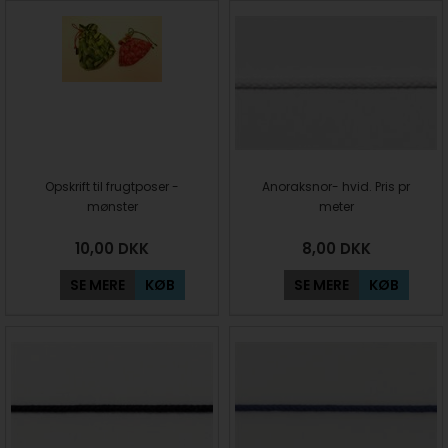
Opskrift til frugtposer -
Anoraksnor- hvid. Pris pr
mønster
meter
10,00
DKK
8,00
DKK
SE MERE
KØB
SE MERE
KØB