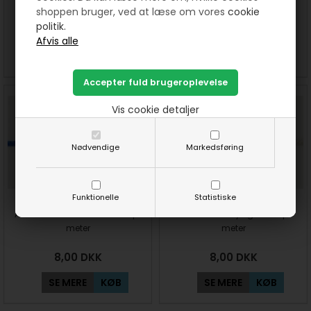
og rød - Sy selv
shoppen bruger, ved at læse om vores
cookie
politik.
35,00
DKK
40,00
DKK
SE MERE
KØB
SE MERE
KØB
Vis cookie detaljer
Nødvendige
Markedsføring
Funktionelle
Statistiske
Anoraksnor- Coboltblå. Pris pr
Anoraksnor- Lys grå. Pris pr
meter
meter
8,00
DKK
8,00
DKK
SE MERE
KØB
SE MERE
KØB