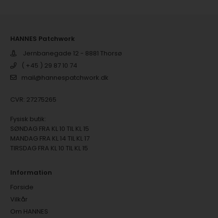
HANNES Patchwork
Jernbanegade 12 - 8881 Thorsø
( +45 ) 29 87 10 74
mail@hannespatchwork.dk
CVR: 27275265
Fysisk butik:
SØNDAG FRA KL 10 TIL KL 15
MANDAG FRA KL 14 TIL KL 17
TIRSDAG FRA KL 10 TIL KL 15
Information
Forside
Vilkår
Om HANNES