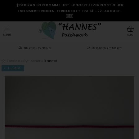
☀️DER KAN FOREKOMME LIDT LÆNGERE LEVERINGSTID HER
I SOMMERPERIODEN. FERIELUKKET FRA 14.–22. AUGUST.
🇩🇰
MENU
KURV
HURTIG LEVERING
30 DAGES RETURRET
Forside
»
Sytilbehør
»
Blandet
TILBAGE