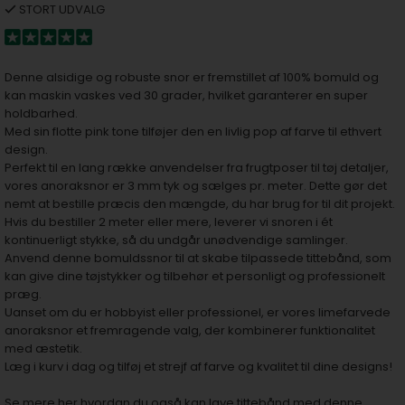
STORT UDVALG
Denne alsidige og robuste snor er fremstillet af 100% bomuld og
kan maskin vaskes ved 30 grader, hvilket garanterer en super
holdbarhed.
Med sin flotte pink tone tilføjer den en livlig pop af farve til ethvert
design.
Perfekt til en lang række anvendelser fra frugtposer til tøj detaljer,
vores anoraksnor er 3 mm tyk og sælges pr. meter. Dette gør det
nemt at bestille præcis den mængde, du har brug for til dit projekt.
Hvis du bestiller 2 meter eller mere, leverer vi snoren i ét
kontinuerligt stykke, så du undgår unødvendige samlinger.
Anvend denne bomuldssnor til at skabe tilpassede tittebånd, som
kan give dine tøjstykker og tilbehør et personligt og professionelt
præg.
Uanset om du er hobbyist eller professionel, er vores limefarvede
anoraksnor et fremragende valg, der kombinerer funktionalitet
med æstetik.
Læg i kurv i dag og tilføj et strejf af farve og kvalitet til dine designs!
Se mere her hvordan du også kan lave tittebånd med denne