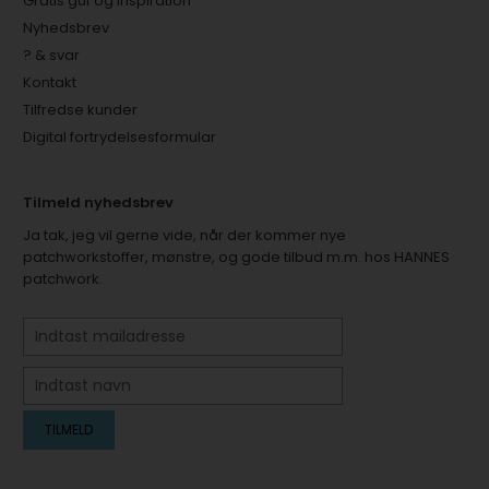
Gratis guf og inspiration
Nyhedsbrev
? & svar
Kontakt
Tilfredse kunder
Digital fortrydelsesformular
Tilmeld nyhedsbrev
Ja tak, jeg vil gerne vide, når der kommer nye
patchworkstoffer, mønstre, og gode tilbud m.m. hos HANNES
patchwork.