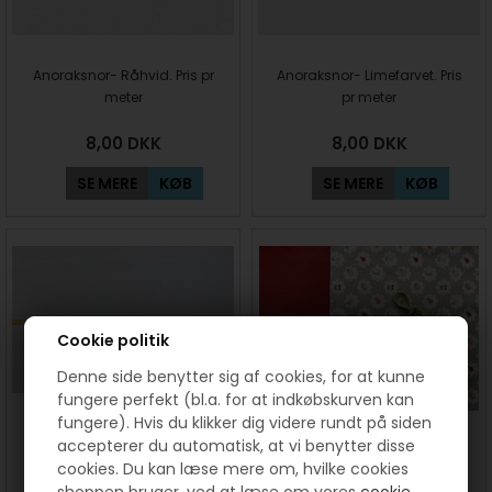
Anoraksnor- Råhvid. Pris pr
Anoraksnor- Limefarvet. Pris
meter
pr meter
8,00
DKK
8,00
DKK
SE MERE
KØB
SE MERE
KØB
Cookie politik
Denne side benytter sig af cookies, for at kunne
fungere perfekt (bl.a. for at indkøbskurven kan
fungere). Hvis du klikker dig videre rundt på siden
Anoraksnor- Gul. Pris pr meter
Frugtpose - sykit med frugt
accepterer du automatisk, at vi benytter disse
og rød - Sy selv
cookies. Du kan læse mere om, hvilke cookies
shoppen bruger, ved at læse om vores
cookie