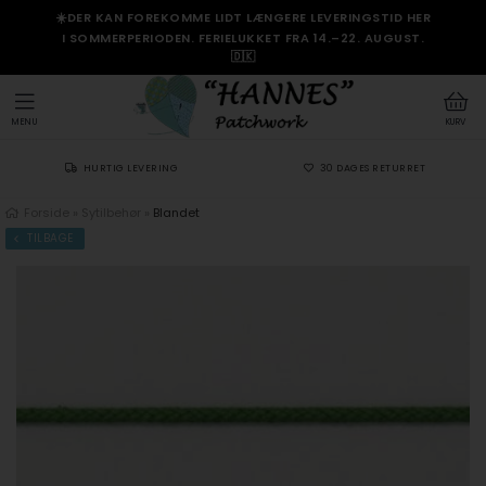
☀️DER KAN FOREKOMME LIDT LÆNGERE LEVERINGSTID HER
I SOMMERPERIODEN. FERIELUKKET FRA 14.–22. AUGUST.
🇩🇰
MENU
KURV
HURTIG LEVERING
30 DAGES RETURRET
Forside
»
Sytilbehør
»
Blandet
TILBAGE