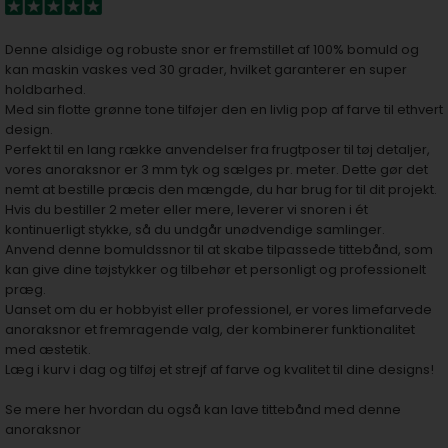
Denne alsidige og robuste snor er fremstillet af 100% bomuld og
kan maskin vaskes ved 30 grader, hvilket garanterer en super
holdbarhed.
Med sin flotte grønne tone tilføjer den en livlig pop af farve til ethvert
design.
Perfekt til en lang række anvendelser fra frugtposer til tøj detaljer,
vores anoraksnor er 3 mm tyk og sælges pr. meter. Dette gør det
nemt at bestille præcis den mængde, du har brug for til dit projekt.
Hvis du bestiller 2 meter eller mere, leverer vi snoren i ét
kontinuerligt stykke, så du undgår unødvendige samlinger.
Anvend denne bomuldssnor til at skabe tilpassede tittebånd, som
kan give dine tøjstykker og tilbehør et personligt og professionelt
præg.
Uanset om du er hobbyist eller professionel, er vores limefarvede
anoraksnor et fremragende valg, der kombinerer funktionalitet
med æstetik.
Læg i kurv i dag og tilføj et strejf af farve og kvalitet til dine designs!
Se mere her hvordan du også kan lave tittebånd med denne
anoraksnor