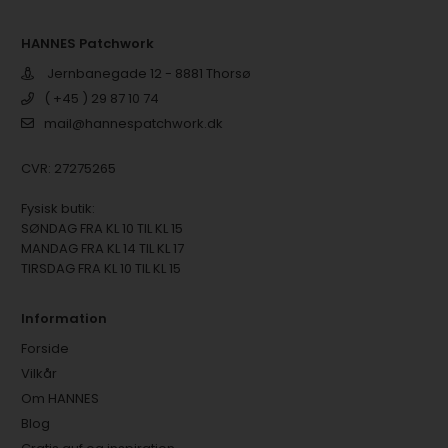
HANNES Patchwork
Jernbanegade 12 - 8881 Thorsø
( +45 ) 29 87 10 74
mail@hannespatchwork.dk
CVR: 27275265
Fysisk butik:
SØNDAG FRA KL 10 TIL KL 15
MANDAG FRA KL 14 TIL KL 17
TIRSDAG FRA KL 10 TIL KL 15
Information
Forside
Vilkår
Om HANNES
Blog