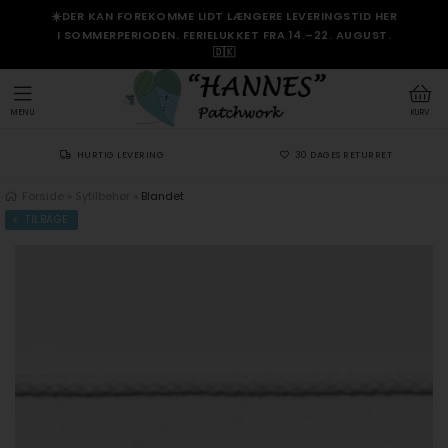
☀️DER KAN FOREKOMME LIDT LÆNGERE LEVERINGSTID HER
I SOMMERPERIODEN. FERIELUKKET FRA 14.–22. AUGUST.
🇩🇰
MENU
KURV
HURTIG LEVERING
30 DAGES RETURRET
Forside
»
Sytilbehør
»
Blandet
TILBAGE