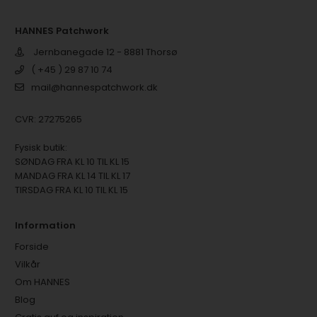
HANNES Patchwork
Jernbanegade 12 - 8881 Thorsø
( +45 ) 29 87 10 74
mail@hannespatchwork.dk
CVR: 27275265
Fysisk butik:
SØNDAG FRA KL 10 TIL KL 15
MANDAG FRA KL 14 TIL KL 17
TIRSDAG FRA KL 10 TIL KL 15
Information
Forside
Vilkår
Om HANNES
Blog