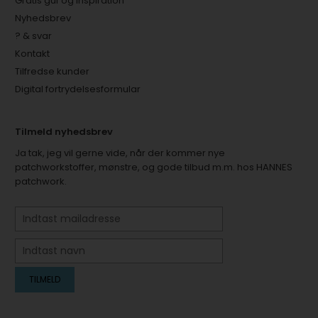
Gratis guf og inspiration
Nyhedsbrev
? & svar
Kontakt
Tilfredse kunder
Digital fortrydelsesformular
Tilmeld nyhedsbrev
Ja tak, jeg vil gerne vide, når der kommer nye
patchworkstoffer, mønstre, og gode tilbud m.m. hos HANNES
patchwork.