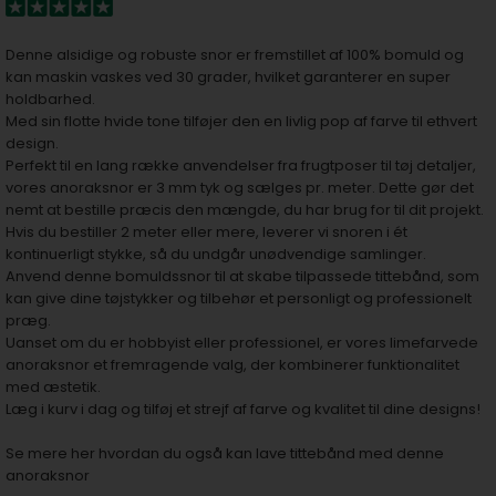
Denne alsidige og robuste snor er fremstillet af 100% bomuld og
kan maskin vaskes ved 30 grader, hvilket garanterer en super
holdbarhed.
Med sin flotte hvide tone tilføjer den en livlig pop af farve til ethvert
design.
Perfekt til en lang række anvendelser fra frugtposer til tøj detaljer,
vores anoraksnor er 3 mm tyk og sælges pr. meter. Dette gør det
nemt at bestille præcis den mængde, du har brug for til dit projekt.
Hvis du bestiller 2 meter eller mere, leverer vi snoren i ét
kontinuerligt stykke, så du undgår unødvendige samlinger.
Anvend denne bomuldssnor til at skabe tilpassede tittebånd, som
kan give dine tøjstykker og tilbehør et personligt og professionelt
præg.
Uanset om du er hobbyist eller professionel, er vores limefarvede
anoraksnor et fremragende valg, der kombinerer funktionalitet
med æstetik.
Læg i kurv i dag og tilføj et strejf af farve og kvalitet til dine designs!
Se mere her hvordan du også kan lave tittebånd med denne
anoraksnor