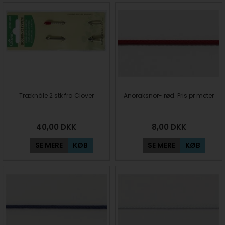
Træknåle 2 stk fra Clover
Anoraksnor- rød. Pris pr meter
40,00
DKK
8,00
DKK
SE MERE
KØB
SE MERE
KØB