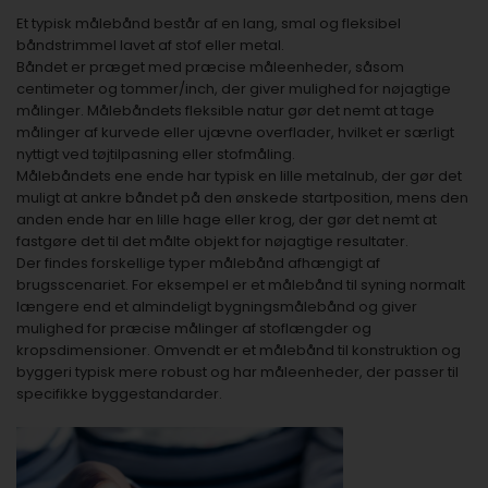
Et typisk målebånd består af en lang, smal og fleksibel
båndstrimmel lavet af stof eller metal.
Båndet er præget med præcise måleenheder, såsom
centimeter og tommer/inch, der giver mulighed for nøjagtige
målinger. Målebåndets fleksible natur gør det nemt at tage
målinger af kurvede eller ujævne overflader, hvilket er særligt
nyttigt ved tøjtilpasning eller stofmåling.
Målebåndets ene ende har typisk en lille metalnub, der gør det
muligt at ankre båndet på den ønskede startposition, mens den
anden ende har en lille hage eller krog, der gør det nemt at
fastgøre det til det målte objekt for nøjagtige resultater.
Der findes forskellige typer målebånd afhængigt af
brugsscenariet. For eksempel er et målebånd til syning normalt
længere end et almindeligt bygningsmålebånd og giver
mulighed for præcise målinger af stoflængder og
kropsdimensioner. Omvendt er et målebånd til konstruktion og
byggeri typisk mere robust og har måleenheder, der passer til
specifikke byggestandarder.