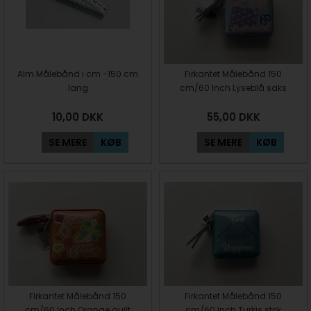
Alm Målebånd i cm -150 cm
Firkantet Målebånd 150
lang
cm/60 Inch Lyseblå saks
10,00
DKK
55,00
DKK
SE MERE
KØB
SE MERE
KØB
Firkantet Målebånd 150
Firkantet Målebånd 150
cm/60 Inch Orange quilt
cm/60 Inch Turkis strik