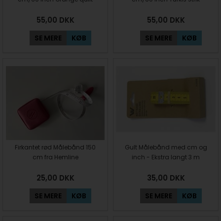
55,00
DKK
55,00
DKK
SE MERE
KØB
SE MERE
KØB
Firkantet rød Målebånd 150
Gult Målebånd med cm og
cm fra Hemline
inch - Ekstra langt 3 m
25,00
DKK
35,00
DKK
SE MERE
KØB
SE MERE
KØB