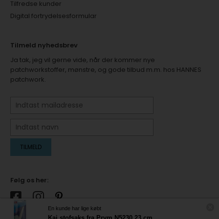
Tilfredse kunder
Digital fortrydelsesformular
Tilmeld nyhedsbrev
Ja tak, jeg vil gerne vide, når der kommer nye
patchworkstoffer, mønstre, og gode tilbud m.m. hos HANNES
patchwork.
Følg os her:
En kunde har lige købt
Kai stofsaks fra Prym N5230 23 cm