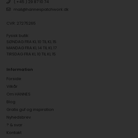
( +45 ) 29 87 10 74
mail@hannespatchwork.dk
CVR: 27275265
Fysisk butik:
SØNDAG FRA KL 10 TIL KL 15
MANDAG FRA KL 14 TIL KL 17
TIRSDAG FRA KL 10 TIL KL 15
Information
Forside
Vilkår
Om HANNES
Blog
Gratis guf og inspiration
Nyhedsbrev
? & svar
Kontakt