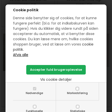
Hobby Gift
Hobby Gift
Cookie politik
25,00
DKK
25,00
DKK
Denne side benytter sig af cookies, for at kunne
SE MERE
KØB
SE MERE
KØB
fungere perfekt (bl.a. for at indkøbskurven kan
fungere). Hvis du klikker dig videre rundt på siden
accepterer du automatisk, at vi benytter disse
cookies. Du kan læse mere om, hvilke cookies
shoppen bruger, ved at læse om vores
cookie
politik.
Rund Målebånd på 150 cm /
Runde Målebånd med
Vis cookie detaljer
60 inch Hvid med Bi. Hobby
Inch/cm - Grå m prik 150 cm
Gift
/ 60 inch
24,00
DKK
25,00
DKK
Nødvendige
Markedsføring
SE MERE
KØB
SE MERE
KØB
Funktionelle
Statistiske