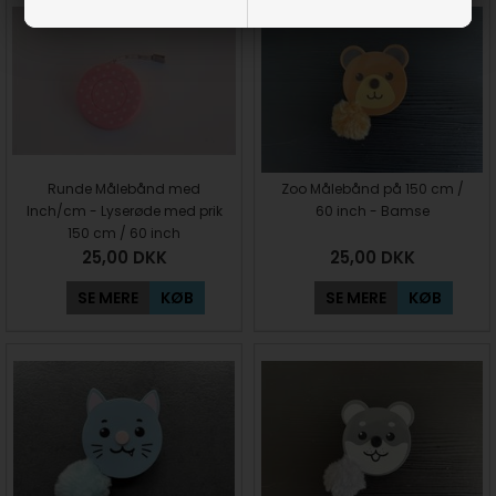
Runde Målebånd med
Zoo Målebånd på 150 cm /
Inch/cm - Lyserøde med prik
60 inch - Bamse
150 cm / 60 inch
25,00
DKK
25,00
DKK
SE MERE
KØB
SE MERE
KØB