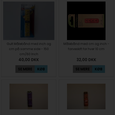
Gult Målebånd med inch og
Målebånd med cm og inch -
cm på samme side - 150
farveskift for hver 10 cm
cm/60 Inch
40,00
DKK
32,00
DKK
SE MERE
KØB
SE MERE
KØB