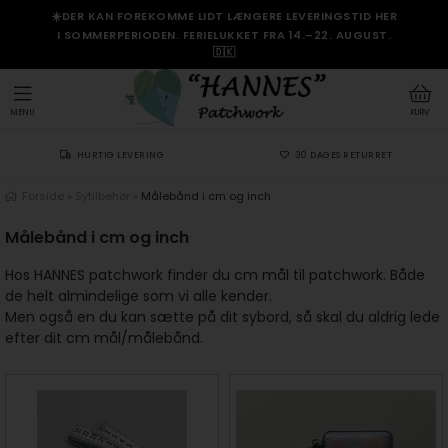
☀️DER KAN FOREKOMME LIDT LÆNGERE LEVERINGSTID HER
I SOMMERPERIODEN. FERIELUKKET FRA 14.–22. AUGUST.
🇩🇰
MENU
KURV
HURTIG LEVERING
30 DAGES RETURRET
Forside
»
Sytilbehør
»
Målebånd i cm og inch
Målebånd i cm og inch
Hos HANNES patchwork finder du cm mål til patchwork. Både
de helt almindelige som vi alle kender.
Men også en du kan sætte på dit sybord, så skal du aldrig lede
efter dit cm mål/målebånd.