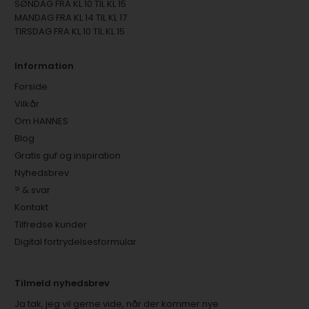
SØNDAG FRA KL 10 TIL KL 15
MANDAG FRA KL 14 TIL KL 17
TIRSDAG FRA KL 10 TIL KL 15
Information
Forside
Vilkår
Om HANNES
Blog
Gratis guf og inspiration
Nyhedsbrev
? & svar
Kontakt
Tilfredse kunder
Digital fortrydelsesformular
Tilmeld nyhedsbrev
Ja tak, jeg vil gerne vide, når der kommer nye