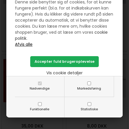
Denne side benytter sig af cookies, for at kunne
fungere perfekt (bl.a. for at indkøbskurven kan
fungere). Hvis du klikker dig videre rundt på siden
Anoraksnor- Råhvid. Pris pr
Anoraksnor- Gul. Pris pr meter
accepterer du automatisk, at vi benytter disse
meter
cookies. Du kan læse mere om, hvilke cookies
8,00
DKK
8,00
DKK
shoppen bruger, ved at læse om vores
cookie
politik.
SE MERE
KØB
SE MERE
KØB
Vis cookie detaljer
Nødvendige
Markedsføring
Frugtpose - sykit med frugt
Anoraksnor- hvid. Pris pr
Funktionelle
Statistiske
og rød - Sy selv
meter
35,00
DKK
8,00
DKK