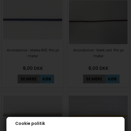
Anoraksnor- Mørke Blå. Pris pr
Anoraksnor- Mørk rød. Pris pr
meter
meter
8,00
DKK
8,00
DKK
SE MERE
KØB
SE MERE
KØB
Cookie politik