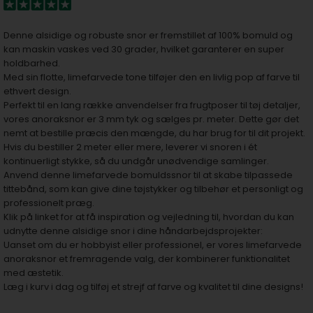
Denne alsidige og robuste snor er fremstillet af 100% bomuld og
kan maskin vaskes ved 30 grader, hvilket garanterer en super
holdbarhed.
Med sin flotte, limefarvede tone tilføjer den en livlig pop af farve til
ethvert design.
Perfekt til en lang række anvendelser fra frugtposer til tøj detaljer,
vores anoraksnor er 3 mm tyk og sælges pr. meter. Dette gør det
nemt at bestille præcis den mængde, du har brug for til dit projekt.
Hvis du bestiller 2 meter eller mere, leverer vi snoren i ét
kontinuerligt stykke, så du undgår unødvendige samlinger.
Anvend denne limefarvede bomuldssnor til at skabe tilpassede
tittebånd, som kan give dine tøjstykker og tilbehør et personligt og
professionelt præg.
Klik på linket for at få
inspiration og vejledning til
, hvordan du kan
udnytte denne alsidige snor i dine håndarbejdsprojekter:
Uanset om du er hobbyist eller professionel, er vores limefarvede
anoraksnor et fremragende valg, der kombinerer funktionalitet
med æstetik.
Læg i kurv i dag og tilføj et strejf af farve og kvalitet til dine designs!