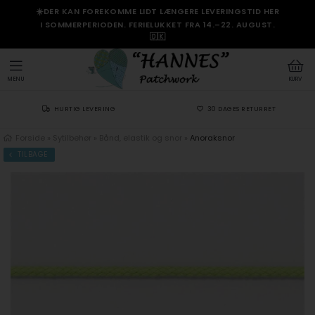
☀️DER KAN FOREKOMME LIDT LÆNGERE LEVERINGSTID HER
I SOMMERPERIODEN. FERIELUKKET FRA 14.–22. AUGUST.
🇩🇰
MENU
KURV
HURTIG LEVERING
30 DAGES RETURRET
Forside
»
Sytilbehør
»
Bånd, elastik og snor
»
Anoraksnor
TILBAGE