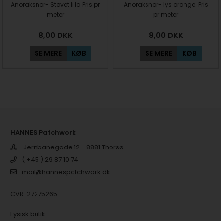
Anoraksnor- Støvet lilla Pris pr
Anoraksnor- lys orange. Pris
meter
pr meter
8,00
DKK
8,00
DKK
SE MERE
KØB
SE MERE
KØB
HANNES Patchwork
Jernbanegade 12 - 8881 Thorsø
( +45 ) 29 87 10 74
mail@hannespatchwork.dk
CVR: 27275265
Fysisk butik: