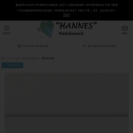
☀️DER KAN FOREKOMME LIDT LÆNGERE LEVERINGSTID HER
I SOMMERPERIODEN. FERIELUKKET FRA 14.–22. AUGUST.
🇩🇰
MENU
KURV
HURTIG LEVERING
30 DAGES RETURRET
Forside
»
Sytilbehør
»
Blandet
TILBAGE