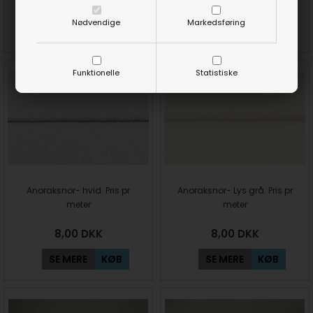
35,00
DKK
40,00
DKK
Nødvendige
Markedsføring
SE MERE
KØB
SE MERE
KØB
Funktionelle
Statistiske
Anoraksnor- hvid. Pris pr
Anoraksnor- Lys grå. Pris pr
meter
meter
8,00
DKK
8,00
DKK
SE MERE
KØB
SE MERE
KØB