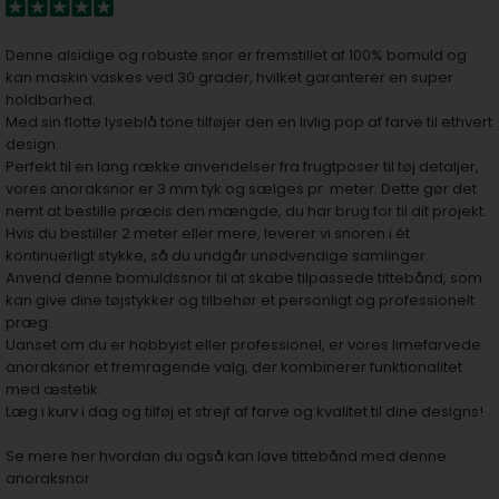
Denne alsidige og robuste snor er fremstillet af 100% bomuld og
kan maskin vaskes ved 30 grader, hvilket garanterer en super
holdbarhed.
Med sin flotte lyseblå tone tilføjer den en livlig pop af farve til ethvert
design.
Perfekt til en lang række anvendelser fra frugtposer til tøj detaljer,
vores anoraksnor er 3 mm tyk og sælges pr. meter. Dette gør det
nemt at bestille præcis den mængde, du har brug for til dit projekt.
Hvis du bestiller 2 meter eller mere, leverer vi snoren i ét
kontinuerligt stykke, så du undgår unødvendige samlinger.
Anvend denne bomuldssnor til at skabe tilpassede tittebånd, som
kan give dine tøjstykker og tilbehør et personligt og professionelt
præg.
Uanset om du er hobbyist eller professionel, er vores limefarvede
anoraksnor et fremragende valg, der kombinerer funktionalitet
med æstetik.
Læg i kurv i dag og tilføj et strejf af farve og kvalitet til dine designs!
Se mere her hvordan du også kan lave tittebånd med denne
anoraksnor