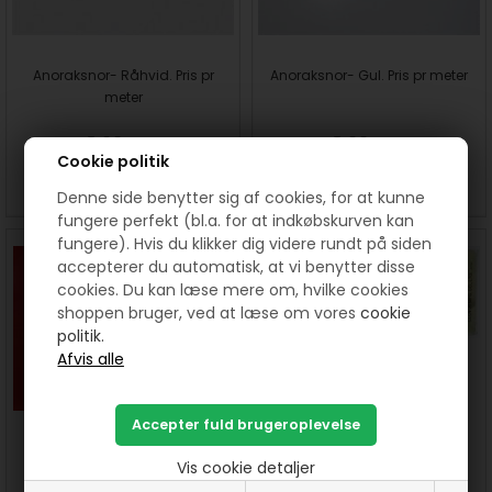
Anoraksnor- Råhvid. Pris pr
Anoraksnor- Gul. Pris pr meter
meter
8,00
DKK
8,00
DKK
Cookie politik
SE MERE
KØB
SE MERE
KØB
Denne side benytter sig af cookies, for at kunne
fungere perfekt (bl.a. for at indkøbskurven kan
fungere). Hvis du klikker dig videre rundt på siden
accepterer du automatisk, at vi benytter disse
cookies. Du kan læse mere om, hvilke cookies
shoppen bruger, ved at læse om vores
cookie
politik.
Frugtpose - sykit med frugt
Træknåle 2 stk fra Clover
og rød - Sy selv
Vis cookie detaljer