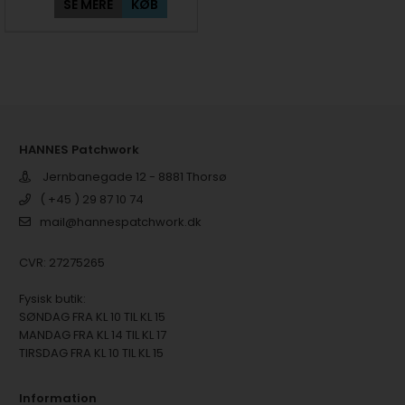
SE MERE
KØB
HANNES Patchwork
Jernbanegade 12 - 8881 Thorsø
( +45 ) 29 87 10 74
mail@hannespatchwork.dk
CVR: 27275265
Fysisk butik:
SØNDAG FRA KL 10 TIL KL 15
MANDAG FRA KL 14 TIL KL 17
TIRSDAG FRA KL 10 TIL KL 15
Information