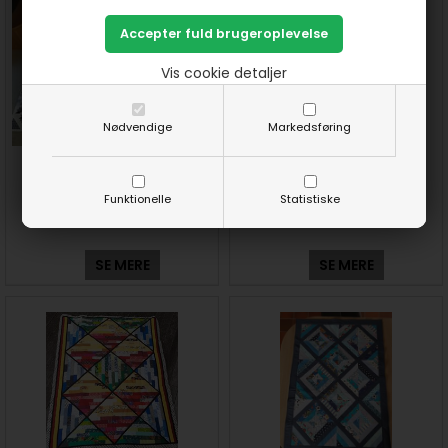
Vis cookie detaljer
Nødvendige
Markedsføring
Lod 65+66+67: Britas
Lod 68: Bentes udgave af
udgaver af Sjoveste stofreste
Sjoveste stofreste sysler
Funktionelle
Statistiske
sysler
SE MERE
SE MERE