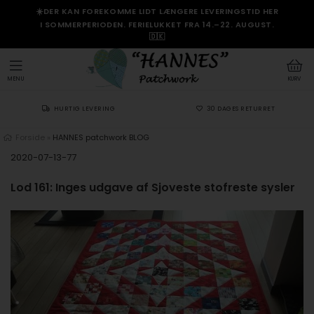
☀️DER KAN FOREKOMME LIDT LÆNGERE LEVERINGSTID HER
I SOMMERPERIODEN. FERIELUKKET FRA 14.–22. AUGUST.
🇩🇰
MENU
KURV
HURTIG LEVERING
30 DAGES RETURRET
Forside
»
HANNES patchwork BLOG
2020-07-13-77
Lod 161: Inges udgave af Sjoveste stofreste sysler