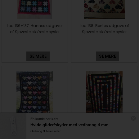
Lod 136+137: Hannes udgaver
Lod 138: Bentes udgave af
af Sjoveste stofreste sysler
Sjoveste stofreste sysler
SE MERE
SE MERE
En kunde har købt
Lod 139+140+141: Merethes
Lod 142: Anne Maries udgave
Hvide glider/skyder med vedhæng 4 mm
udgaver af Sjoveste stofreste
af Sjoveste stofreste sysler
Omkring 3 timer siden
sysler