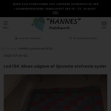
☀️DER KAN FOREKOMME LIDT LÆNGERE LEVERINGSTID HER
I SOMMERPERIODEN. FERIELUKKET FRA 14.–22. AUGUST.
🇩🇰
MENU
KURV
HURTIG LEVERING
30 DAGES RETURRET
Forside
»
HANNES patchwork BLOG
2020-07-13-62
Lod 134: Alices udgave af Sjoveste stofreste sysler