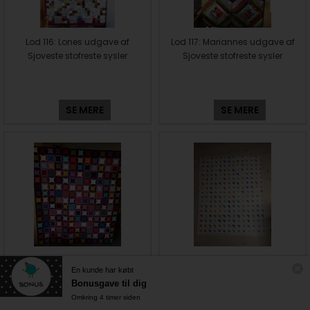
Lod 116: Lones udgave af
Lod 117: Mariannes udgave af
Sjoveste stofreste sysler
Sjoveste stofreste sysler
SE MERE
SE MERE
Lod 118+119+120: Gittes
Lod 121+122+123: Meretes
En kunde har købt
udgaver af Sjoveste stofreste
udgaver af Sjoveste stofreste
Bonusgave til dig
sysler
sysler
Omkring 4 timer siden