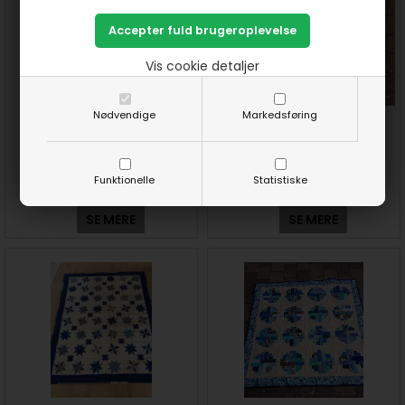
Vis cookie detaljer
Nødvendige
Markedsføring
Lod 41: Aases udgave af
Lod 42+43+44: Else-Maries
Sjoveste stofreste sysler
udgaver af Sjoveste stofreste
sysler
Funktionelle
Statistiske
SE MERE
SE MERE