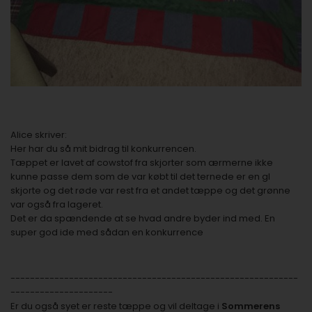
Alice skriver:
Her har du så mit bidrag til konkurrencen.
Tæppet er lavet af cowstof fra skjorter som ærmerne ikke
kunne passe dem som de var købt til det ternede er en gl
skjorte og det røde var rest fra et andet tæppe og det grønne
var også fra lageret.
Det er da spændende at se hvad andre byder ind med. En
super god ide med sådan en konkurrence
-----------------------------------------------------------
---------------------
Er du også syet er reste tæppe og vil deltage i
Sommerens