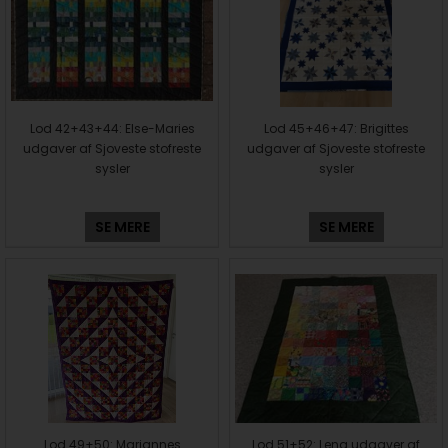
Lod 42+43+44: Else-Maries
Lod 45+46+47: Brigittes
udgaver af Sjoveste stofreste
udgaver af Sjoveste stofreste
sysler
sysler
SE MERE
SE MERE
Lod 49+50: Mariannes
Lod 51+52: Lena udgaver af