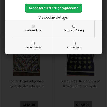
Lod 24 og 25 : Anne udgaver
Lod 26: Inges udgave af
af Sjoveste stofreste sysler
Sjoveste stofreste sysler
Vis cookie detaljer
SE MERE
SE MERE
Nødvendige
Markedsføring
Funktionelle
Statistiske
Lod 27: Inges udgave af
Lod 28 + 29: Lis udgaver af
Sjoveste stofreste sysler
Sjoveste stofreste sysler
SE MERE
SE MERE