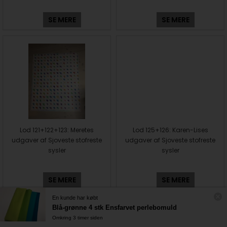
SE MERE
SE MERE
Lod 121+122+123: Meretes
Lod 125+126: Karen-Lises
udgaver af Sjoveste stofreste
udgaver af Sjoveste stofreste
sysler
sysler
SE MERE
SE MERE
En kunde har købt
Blå-grønne 4 stk Ensfarvet perlebomuld
Omkring 3 timer siden