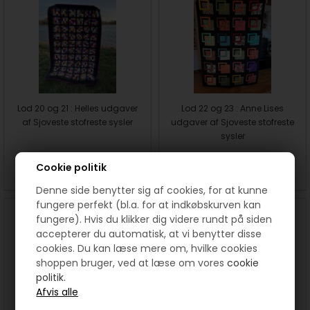
Lod 20 og 21 : Helles udgaver
Lod 22 og 23 : Anne Lises
af Sjoveste stofreste sysler
udgaver af Sjoveste stofreste
sysler
Cookie politik
SE MERE
SE MERE
Denne side benytter sig af cookies, for at kunne
fungere perfekt (bl.a. for at indkøbskurven kan
fungere). Hvis du klikker dig videre rundt på siden
accepterer du automatisk, at vi benytter disse
cookies. Du kan læse mere om, hvilke cookies
shoppen bruger, ved at læse om vores
cookie
politik.