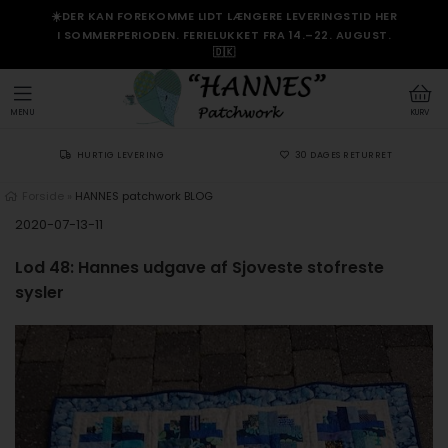
☀️DER KAN FOREKOMME LIDT LÆNGERE LEVERINGSTID HER
I SOMMERPERIODEN. FERIELUKKET FRA 14.–22. AUGUST.
🇩🇰
MENU
KURV
HURTIG LEVERING
30 DAGES RETURRET
Forside
»
HANNES patchwork BLOG
2020-07-13-11
Lod 48: Hannes udgave af Sjoveste stofreste
sysler