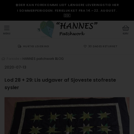
☀️DER KAN FOREKOMME LIDT LÆNGERE LEVERINGSTID HER
I SOMMERPERIODEN. FERIELUKKET FRA 14.–22. AUGUST.
🇩🇰
MENU
KURV
HURTIG LEVERING
30 DAGES RETURRET
Forside
»
HANNES patchwork BLOG
2020-07-13
Lod 28 + 29: Lis udgaver af Sjoveste stofreste
sysler