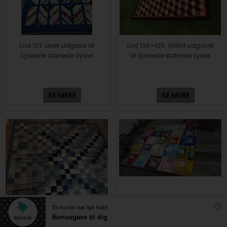
Lod 103: Lises udgave af
Lod 104+105: Astrid udgaver
Sjoveste stofreste sysler
af Sjoveste stofreste sysler
SE MERE
SE MERE
Lod 106: Karens udgave af
Lod 113: Gittes udgave af
En kunde har lige købt
Sjoveste stofreste sysler
Sjoveste stofreste sysler
Bonusgave til dig