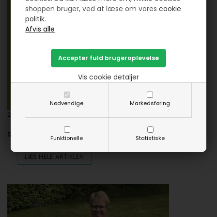
shoppen bruger, ved at læse om vores
cookie
politik.
Vis cookie detaljer
Nødvendige
Markedsføring
2019-06-15
Så er det i dag, der igen er QUIP i Vejerslev
Funktionelle
Statistiske
LÆS HELE ARTIKLEN