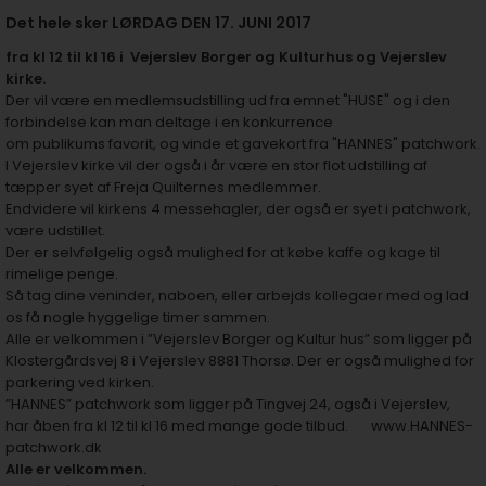
Det hele sker
LØRDAG DEN 17. JUNI 2017
fra kl 12 til kl 16 i
Vejerslev Borger og Kulturhus og Vejerslev
kirke.
Der vil være en medlemsudstilling ud fra emnet "HUSE" og i den
forbindelse kan man deltage i en konkurrence
om publikums favorit, og vinde et gavekort fra "HANNES" patchwork.
I Vejerslev kirke vil der også i år være en stor flot udstilling af
tæpper syet af Freja Quilternes medlemmer.
Endvidere vil kirkens 4 messehagler, der også er syet i patchwork,
være udstillet.
Der er selvfølgelig også mulighed for at købe kaffe og kage til
rimelige penge.
Så tag dine veninder, naboen, eller arbejds kollegaer med og lad
os få nogle hyggelige timer sammen.
Alle er velkommen i ”Vejerslev Borger og Kultur hus” som ligger på
Klostergårdsvej 8 i Vejerslev 8881 Thorsø. Der er også mulighed for
parkering ved kirken.
”HANNES” patchwork som ligger på Tingvej 24, også i Vejerslev,
har åben fra kl 12 til kl 16 med mange gode tilbud.
www.HANNES-
patchwork.dk
Alle er velkommen.