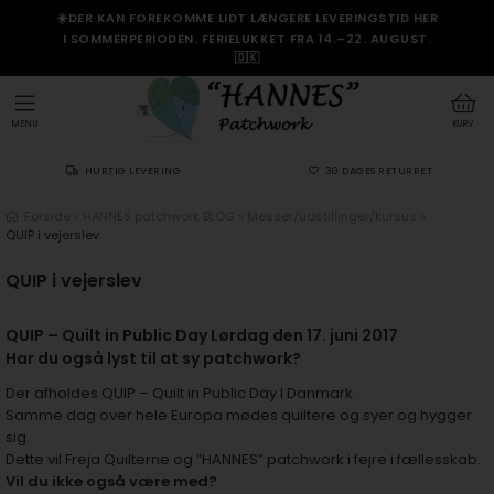
☀️DER KAN FOREKOMME LIDT LÆNGERE LEVERINGSTID HER
I SOMMERPERIODEN. FERIELUKKET FRA 14.–22. AUGUST.
🇩🇰
MENU
KURV
HURTIG LEVERING
30 DAGES RETURRET
Forside
»
HANNES patchwork BLOG
»
Messer/udstillinger/kursus
»
QUIP i vejerslev
QUIP i vejerslev
QUIP – Quilt in Public Day Lørdag den 17. juni 2017
Har du også lyst til at sy patchwork?
Der afholdes QUIP – Quilt in Public Day I Danmark.
Samme dag over hele Europa mødes quiltere og syer og hygger
sig.
Dette vil Freja Quilterne og ”HANNES” patchwork i fejre i fællesskab.
Vil du ikke også være med?