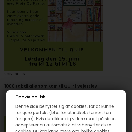
2019-06-16
1000 tak til alle som kom til QUIP i Vejerslev
Cookie politik
LÆS HELE ARTIKLEN
Denne side benytter sig af cookies, for at kunne
fungere perfekt (bl.a. for at indkøbskurven kan
fungere). Hvis du klikker dig videre rundt på siden
accepterer du automatisk, at vi benytter disse
cookies. Du kan læse mere om, hvilke cookies