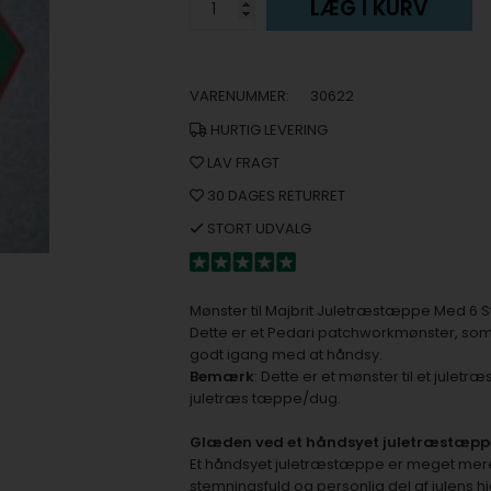
LÆG I KURV
VARENUMMER:
30622
HURTIG LEVERING
LAV FRAGT
30 DAGES RETURRET
STORT UDVALG
Mønster til Majbrit Juletræstæppe Med 6 S
Dette er et Pedari patchworkmønster, som 
godt igang med at håndsy.
Bemærk
: Dette er et mønster til et jule
juletræs tæppe/dug.
Glæden ved et håndsyet juletræstæppe
Et håndsyet juletræstæppe er meget mere e
stemningsfuld og personlig del af julens h