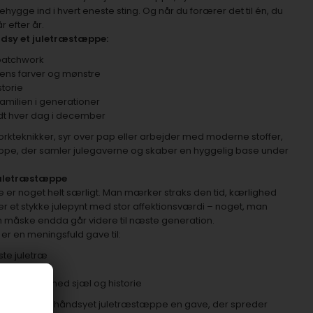
hygge ind i hvert eneste sting. Og når du forærer det til én, du
r efter år.
ndsy et juletræstæppe:
t patchwork
ulens farver og mønstre
storie
familien i generationer
 lidt hver dag i december
rkteknikker, syr over pap eller arbejder med moderne stoffer,
 tæppe, der samler julegaverne og skaber en hyggelig base under
juletræstæppe
 er noget helt særligt. Man mærker straks den tid, kærlighed
er et stykke julepynt med stor affektionsværdi – noget, man
om måske endda går videre til næste generation.
r en meningsfuld gave til:
ste juletræ
 traditioner
træstæppe med sjæl og historie
holder af, er et håndsyet juletræstæppe en gave, der spreder