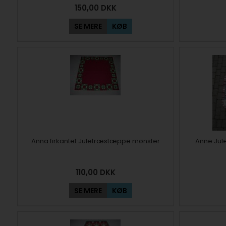
150,00
DKK
SE MERE
KØB
Anna firkantet Juletræstæppe mønster
Anne Jul
110,00
DKK
SE MERE
KØB