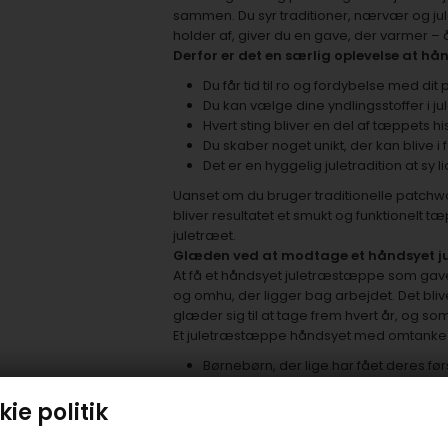
sammen. Du syr traditioner, nærvær og jule
holder af, giver du en gave, der varmer – å
Derfor er det en særlig oplevelse at hå
Du får tid til ro og fordybelse med di
Du kan vælge dine yndlingsstoffer i j
Hvert sting bliver en del af tæppets hi
Du skaber noget unikt, der kan blive i 
Det er en hyggelig juletradition at sy
Uanset om du bruger traditionelle patchwo
bliver resultatet et smukt og funktionelt
juletræet.
Glæden ved at modtage et håndsyet 
At få et håndsyet juletræstæppe som gave
og omhu, der ligger bag arbejdet. Det bliv
glæder sig til at tage frem hvert år, og s
Et juletræstæppe håndsyet med omtanke e
Børnebørn, der lige har fået deres før
Venner eller familie, som elsker julens
Dig selv, hvis du drømmer om et jule
ie politik
Uanset om du syr til dig selv eller en du 