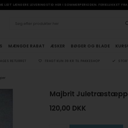
 LIDT LÆNGERE LEVERINGSTID HER I SOMMERPERIODEN. FERIELUKKET FRA 
S
MÆNGDE RABAT
ÆSKER
BØGER OG BLADE
KURS
DAGES RETURRET
FRAGT KUN 39 KR TIL PAKKESHOP
STOR
per
Majbrit Juletræstæpp
120,00
DKK