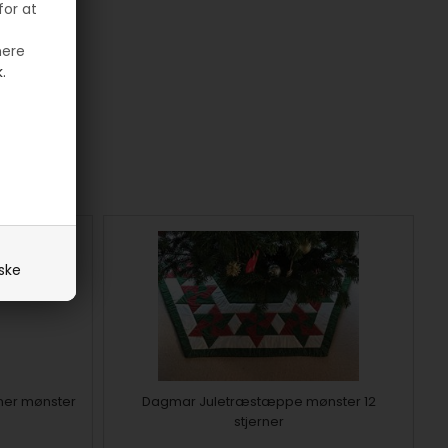
for at
mere
.
iske
ner mønster
Dagmar Juletræstæppe mønster 12
stjerner