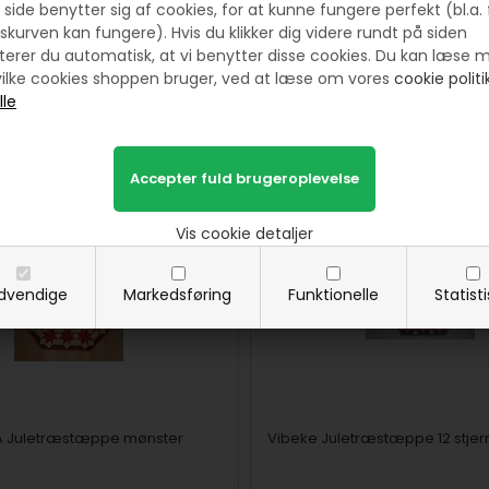
varme, minder og ægte julestemning.
side benytter sig af cookies, for at kunne fungere perfekt (bl.a. 
skurven kan fungere). Hvis du klikker dig videre rundt på siden
erer du automatisk, at vi benytter disse cookies. Du kan læse 
ilke cookies shoppen bruger, ved at læse om vores
cookie politik
Prøv lige at se her:
Vis cookie detaljer
dvendige
Markedsføring
Funktionelle
Statist
 A Juletræstæppe mønster
Vibeke Juletræstæppe 12 stjer