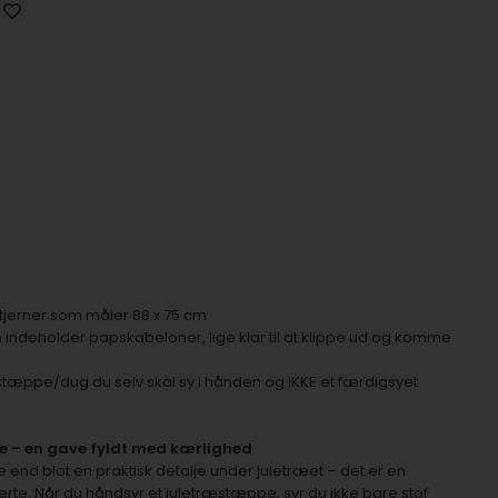
tjerner som måler 88 x 75 cm
indeholder papskabeloner, lige klar til at klippe ud og komme
træstæppe/dug du selv skal sy i hånden og IKKE et færdigsyet
 – en gave fyldt med kærlighed
nd blot en praktisk detalje under juletræet – det er en
jerte. Når du håndsyr et juletræstæppe, syr du ikke bare stof