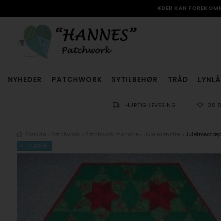
☀️DER KAN FOREKOMME
NYHEDER
PATCHWORK
SYTILBEHØR
TRÅD
LYNLÅ
HURTIG LEVERING
30 
Forside
»
Patchwork
»
Patchwork mønstre
»
Jule mønstre
»
Juletræstæp
TILBAGE