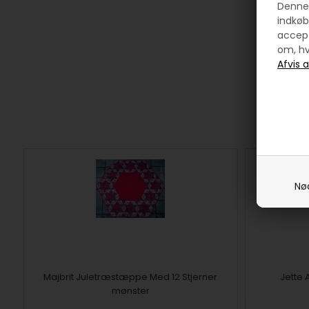
Denne 
indkøb
accept
om, hv
Nø
Majbrit Juletræstæppe Med 12 Stjerner
Jette
mønster