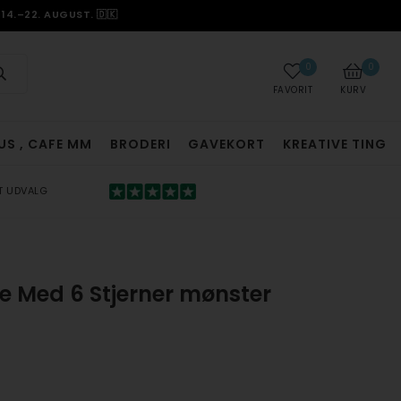
14.–22. AUGUST. 🇩🇰
0
0
FAVORIT
KURV
US , CAFE MM
BRODERI
GAVEKORT
KREATIVE TING
T UDVALG
e Med 6 Stjerner mønster