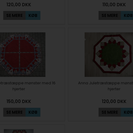
120,00
DKK
110,00
DKK
SE MERE
KØB
SE MERE
KØB
etræstæppe mønster med 16
Anna Juletræstæppe mønst
hjerter
hjerter
150,00
DKK
120,00
DKK
SE MERE
KØB
SE MERE
KØB