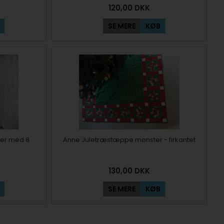
120,00
DKK
SE MERE
KØB
er med 8
Anne Juletræstæppe mønster - firkantet
130,00
DKK
SE MERE
KØB