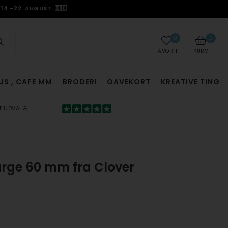
14.–22. AUGUST. 🇩🇰
0
0
FAVORIT
KURV
US , CAFE MM
BRODERI
GAVEKORT
KREATIVE TING
T UDVALG
arge 60 mm fra Clover