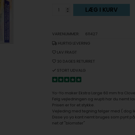
LÆG I KURV
VARENUMMER:
611427
HURTIG LEVERING
LAV FRAGT
30 DAGES RETURRET
STORT UDVALG
Yo-Yo maker Ekstra Large 60 mm fra Clover
Følg vejledningen og wupti har du nemt 
Prisen er for et stykke.
Vejleding med tegning følger med ( dog i
Disse yo yo kant nemt bruges som pynt p
net af "blomster"