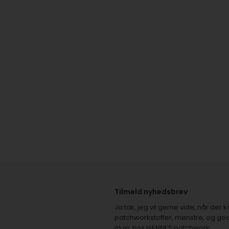
Tilmeld nyhedsbrev
Ja tak, jeg vil gerne vide, når de
patchworkstoffer, mønstre, og god
m.m. hos HANNES patchwork.