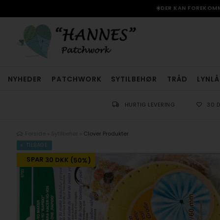
☀️DER KAN FOREKOMME
NYHEDER
PATCHWORK
SYTILBEHØR
TRÅD
LYNLÅ
HURTIG LEVERING
30 
Forside
»
Sytilbehør
»
Clover Produkter
TILBAGE
SPAR 30 DKK (50%)