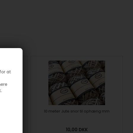
for at
mere
.
mm fra Prym
10 meter Jute snor til ophæng mm
10,00
DKK