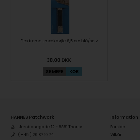
Flex frame smækbøjle 8,5 cm blå/sølv
38,00
DKK
SE MERE
KØB
HANNES Patchwork
Information
Jernbanegade 12 - 8881 Thorsø
Forside
( +45 ) 29 87 10 74
Vilkår