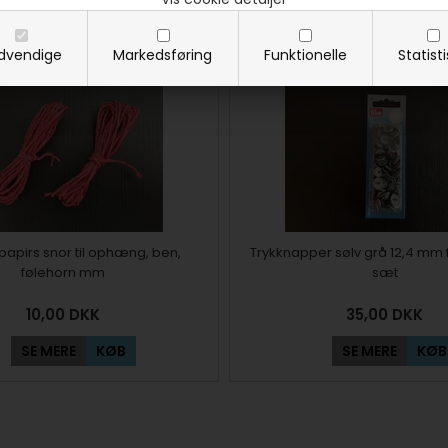
SE MERE
KØB
SE MERE
KØB
dvendige
Markedsføring
Funktionelle
Statist
papirs snor til ophæng, ben,
Trykknapper sølv grå 12,4 mm 
følehorn mm
sæt
10,00
DKK
35,00
DKK
SE MERE
KØB
SE MERE
KØB