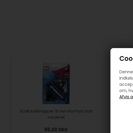
Cook
Denne 
indkøb
accept
om, hv
10 stk trykknapper 15 mm fra Prym Sort
Snøreri
oxyderet
65,00
DKK