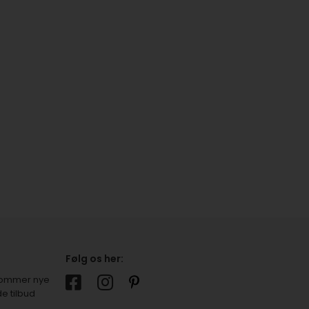
Følg os her:
r kommer nye
e tilbud