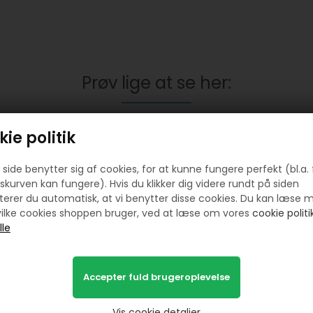
Prøv lige at se her:
ie politik
side benytter sig af cookies, for at kunne fungere perfekt (bl.a. 
skurven kan fungere). Hvis du klikker dig videre rundt på siden
erer du automatisk, at vi benytter disse cookies. Du kan læse 
ilke cookies shoppen bruger, ved at læse om vores
cookie politik
nge 5 mm med værktøj sort
10 stk jersey trykknapper 10 
fra Prym 40 stk
Sølv ring
65,00
DKK
60,00
DKK
Vis cookie detaljer