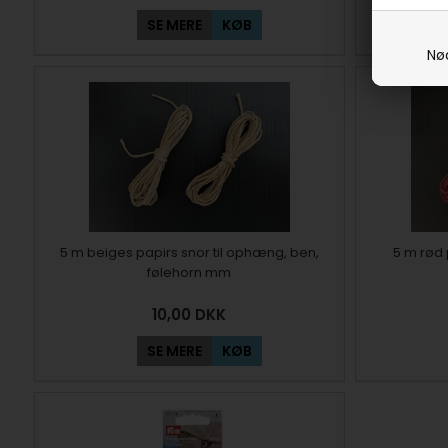
SE MERE
KØB
Nø
5 m beiges papirs snor til ophæng, ben,
5 m rød 
følehorn mm
10,00
DKK
SE MERE
KØB