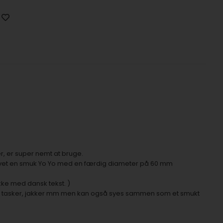
, er super nemt at bruge.
lavet en smuk Yo Yo med en færdig diameter på 60 mm
kke med dansk tekst. )
å tasker, jakker mm men kan også syes sammen som et smukt