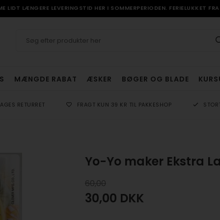
 LIDT LÆNGERE LEVERINGSTID HER I SOMMERPERIODEN. FERIELUKKET FRA 
S
MÆNGDE RABAT
ÆSKER
BØGER OG BLADE
KURS
DAGES RETURRET
FRAGT KUN 39 KR TIL PAKKESHOP
STOR
Yo-Yo maker Ekstra L
60,00
30,00
DKK