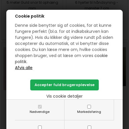
5 meter Guld snor til ophæng
6 hjerter til håndsyning -
mm
mønster 7 cm
Cookie politik
15,00
10,00
DKK
20,00
DKK
Denne side benytter sig af cookies, for at kunne
SE MERE
KØB
SE MERE
KØB
fungere perfekt (bl.a. for at indkøbskurven kan
fungere). Hvis du klikker dig videre rundt på siden
accepterer du automatisk, at vi benytter disse
cookies. Du kan læse mere om, hvilke cookies
shoppen bruger, ved at læse om vores
cookie
politik.
Vis cookie detaljer
5 stk flag røde Patchworkstof
5 stk flag røde Patchworkstof
a 8 x 55 cm Farve 2
a 8 x 55 cm Farve 3
Nødvendige
Markedsføring
40,00
DKK
40,00
DKK
SE MERE
KØB
SE MERE
KØB