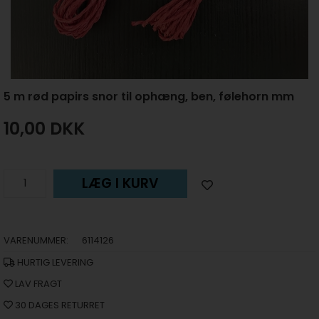
5 m rød papirs snor til ophæng, ben, følehorn mm
10,00
DKK
LÆG I KURV
VARENUMMER:
6114126
HURTIG LEVERING
LAV FRAGT
30 DAGES RETURRET