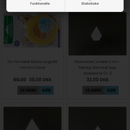
Funktionelle
Statistiske
Yo-Yo maker Ekstra Large 60
Diamanter/Juveler 2 cm -
mm fra Clover
færdig standset pap
skabeloner (U-1)
60,00
30,00
DKK
32,00
DKK
SE MERE
KØB
SE MERE
KØB