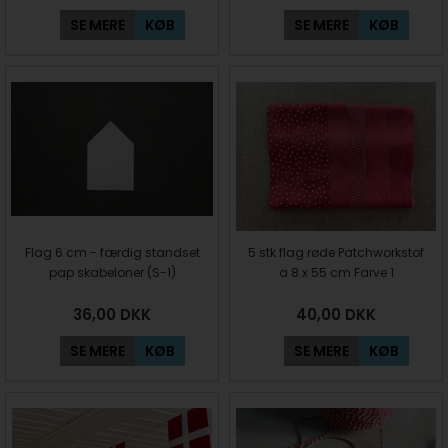
SE MERE
KØB
SE MERE
KØB
Flag 6 cm - færdig standset
5 stk flag røde Patchworkstof
pap skabeloner (S-1)
a 8 x 55 cm Farve 1
36,00
DKK
40,00
DKK
SE MERE
KØB
SE MERE
KØB