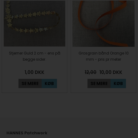
Stjerner Guld 2 cm - ens på
Grosgrain bånd Orange 10
begge sider.
mm - pris pr meter
1,00
DKK
12,00
10,00
DKK
SE MERE
KØB
SE MERE
KØB
HANNES Patchwork