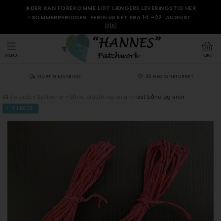
☀️DER KAN FOREKOMME LIDT LÆNGERE LEVERINGSTID HER
I SOMMERPERIODEN. FERIELUKKET FRA 14.–22. AUGUST.
🇩🇰
MENU
KURV
HURTIG LEVERING
30 DAGES RETURRET
Forside
»
Sytilbehør
»
Bånd, elastik og snor
»
Fast bånd og snor
TILBAGE