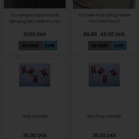
5 m beiges papirs snor til
20 meter Snor til flag, hjerter
ophæng, ben, følehorn mm
mm (rød / hvid)
10,00
DKK
60,00
40,00
DKK
SE MERE
KØB
SE MERE
KØB
Flag mønster
Mini Flag mønster
35,00
DKK
35,00
DKK