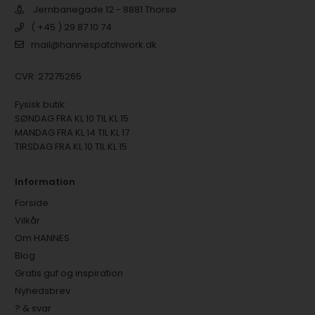
Jernbanegade 12 - 8881 Thorsø
( +45 ) 29 87 10 74
mail@hannespatchwork.dk
CVR: 27275265
Fysisk butik:
SØNDAG FRA KL 10 TIL KL 15
MANDAG FRA KL 14 TIL KL 17
TIRSDAG FRA KL 10 TIL KL 15
Information
Forside
Vilkår
Om HANNES
Blog
Gratis guf og inspiration
Nyhedsbrev
? & svar