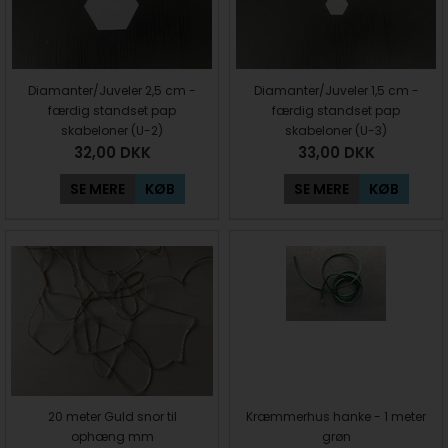
Diamanter/Juveler 2,5 cm -
Diamanter/Juveler 1,5 cm -
færdig standset pap
færdig standset pap
skabeloner (U-2)
skabeloner (U-3)
32,00
DKK
33,00
DKK
SE MERE
KØB
SE MERE
KØB
20 meter Guld snor til
Kræmmerhus hanke - 1 meter
ophæng mm
grøn