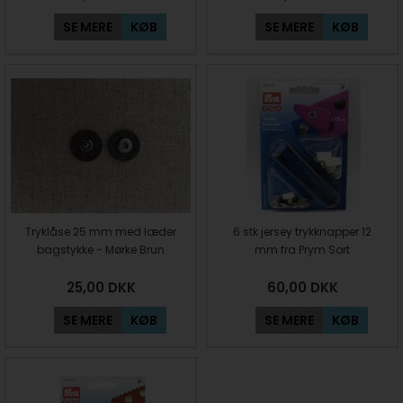
SE MERE
KØB
SE MERE
KØB
Tryklåse 25 mm med læder
6 stk jersey trykknapper 12
bagstykke - Mørke Brun
mm fra Prym Sort
25,00
DKK
60,00
DKK
SE MERE
KØB
SE MERE
KØB