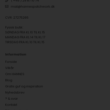
( +45 ) 29 87 10 74
mail@hannespatchwork.dk
CVR: 27275265
Fysisk butik:
SØNDAG FRA KL 10 TIL KL 15
MANDAG FRA KL 14 TIL KL 17
TIRSDAG FRA KL 10 TIL KL 15
Information
Forside
Vilkår
Om HANNES
Blog
Gratis guf og inspiration
Nyhedsbrev
? & svar
Kontakt