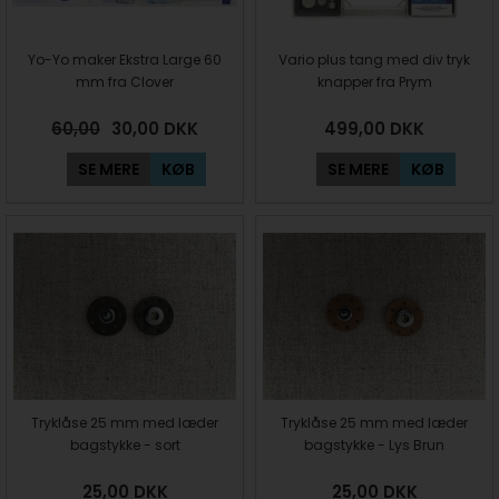
Yo-Yo maker Ekstra Large 60
Vario plus tang med div tryk
mm fra Clover
knapper fra Prym
60,00
30,00
DKK
499,00
DKK
SE MERE
KØB
SE MERE
KØB
Tryklåse 25 mm med læder
Tryklåse 25 mm med læder
bagstykke - sort
bagstykke - Lys Brun
25,00
DKK
25,00
DKK