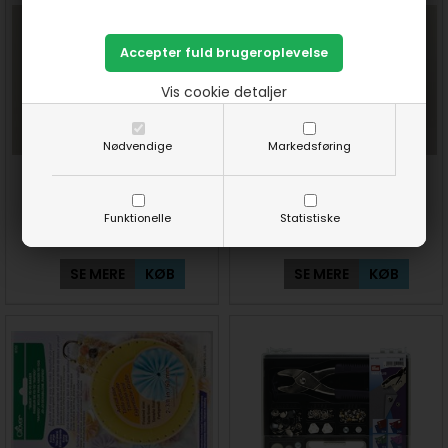
Vis cookie detaljer
Nødvendige
Markedsføring
Perlemors knapper 13 mm
Sorte tryklåse 10 mm plast 18
med 2 huller 24 stk
stk fra Prym
Funktionelle
Statistiske
26,00
DKK
65,00
40,00
DKK
SE MERE
KØB
SE MERE
KØB