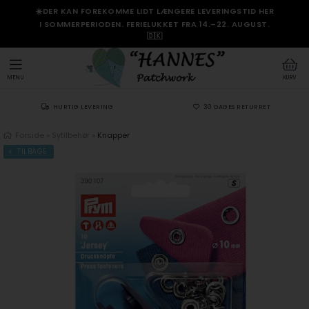
☀️DER KAN FOREKOMME LIDT LÆNGERE LEVERINGSTID HER
I SOMMERPERIODEN. FERIELUKKET FRA 14.–22. AUGUST.
🇩🇰
MENU
KURV
HURTIG LEVERING
30 DAGES RETURRET
Forside
»
Sytilbehør
»
Knapper
TILBAGE