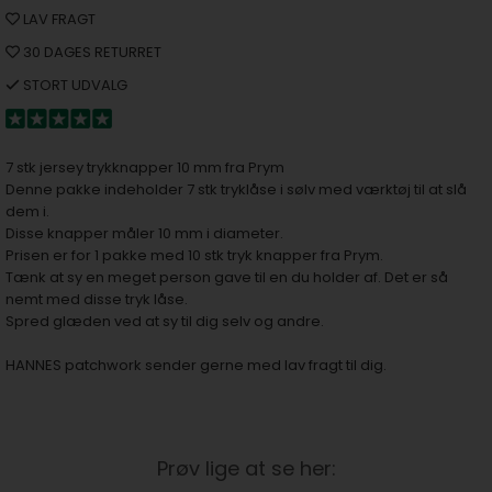
LAV FRAGT
30 DAGES RETURRET
STORT UDVALG
7 stk jersey trykknapper 10 mm fra Prym
Denne pakke indeholder 7 stk tryklåse i sølv med værktøj til at slå
dem i.
Disse knapper måler 10 mm i diameter.
Prisen er for 1 pakke med 10 stk tryk knapper fra Prym.
Tænk at sy en meget person gave til en du holder af. Det er så
nemt med disse tryk låse.
Spred glæden ved at sy til dig selv og andre.
HANNES patchwork sender gerne med lav fragt til dig.
Prøv lige at se her: