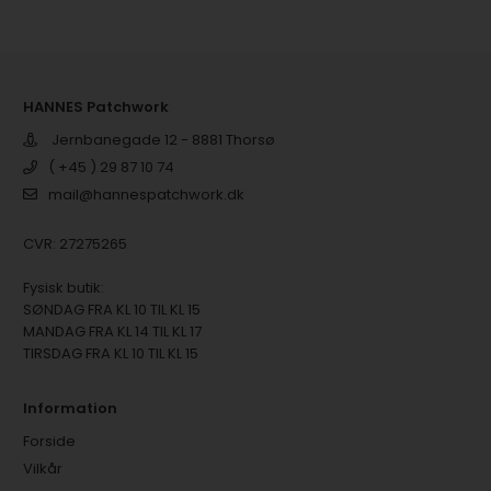
HANNES Patchwork
Jernbanegade 12 - 8881 Thorsø
( +45 ) 29 87 10 74
mail@hannespatchwork.dk
CVR: 27275265
Fysisk butik:
SØNDAG FRA KL 10 TIL KL 15
MANDAG FRA KL 14 TIL KL 17
TIRSDAG FRA KL 10 TIL KL 15
Information
Forside
Vilkår