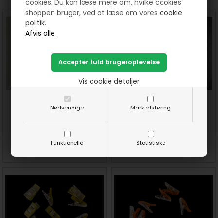
cookies. Du kan læse mere om, hvilke cookies
shoppen bruger, ved at læse om vores
cookie
politik.
Vis cookie detaljer
50 stk quilte clips 26 x 10 mm
Limpen og 1 refill fra Sewline
Nødvendige
Markedsføring
- Hvide
75,00
DKK
75,00
DKK
Funktionelle
Statistiske
SE MERE
KØB
SE MERE
KØB