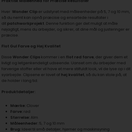
Praktisk Måleenhed for Præcise Resultater
Hver
Wonder Clip
er udstyret med måleenheder på 5, 7 og 10 mm,
så du nemt kan opnå præcise og ensartede resultater i
dit
patchworkprojekt
. Denne funktion gør det muligt at måle
nøjagtigt, mens du arbejder, og sikrer, at dine mål og justeringer er
præcise.
Flot Gul Farve og Høj Kvalitet
Disse
Wonder Clips
kommer i en
flot rød farve
, der giver dem et
livligt og letgenkendeligt udseende. Uanset om du arbejder med
farverige stoffer eller vil have et mere stilfuldt look, vil de lyse op i dit
syarbejde. Clipsene er lavet af
høj kvalitet
, så du kan stole på, at
de holder i lang tid.
Produktdetaljer:
Mærke:
Clover
Farve:
rød
Størrelse:
Alm
Måleenheder:
5, 7 og 10 mm
Brug:
Ideel til små detaljer, hjørner og maskinsyning