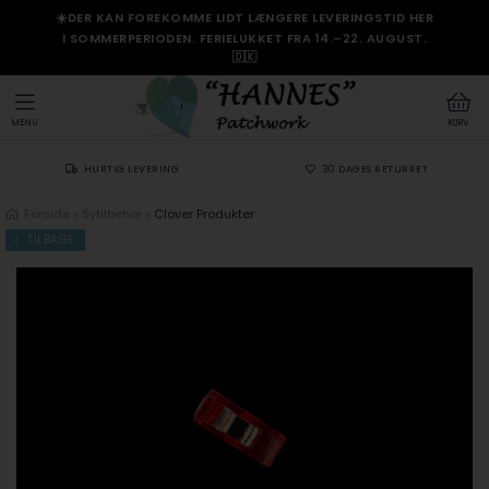
☀️DER KAN FOREKOMME LIDT LÆNGERE LEVERINGSTID HER
I SOMMERPERIODEN. FERIELUKKET FRA 14.–22. AUGUST.
🇩🇰
MENU
KURV
HURTIG LEVERING
30 DAGES RETURRET
Forside
»
Sytilbehør
»
Clover Produkter
TILBAGE