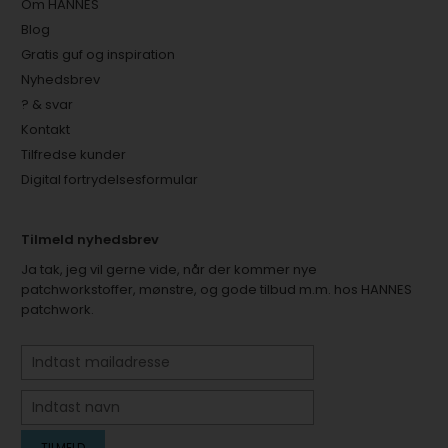
Om HANNES
Blog
Gratis guf og inspiration
Nyhedsbrev
? & svar
Kontakt
Tilfredse kunder
Digital fortrydelsesformular
Tilmeld nyhedsbrev
Ja tak, jeg vil gerne vide, når der kommer nye
patchworkstoffer, mønstre, og gode tilbud m.m. hos HANNES
patchwork.