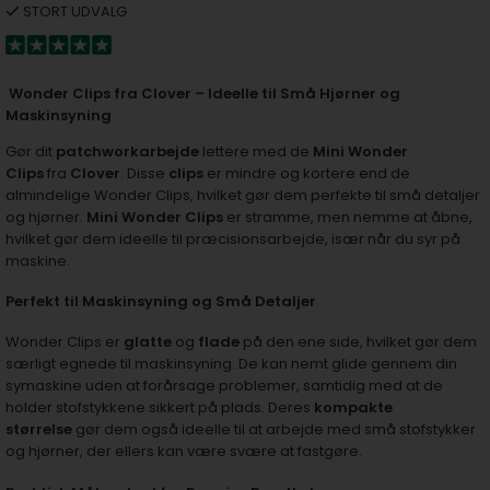
STORT UDVALG
Wonder Clips fra Clover – Ideelle til Små Hjørner og
Maskinsyning
Gør dit
patchworkarbejde
lettere med de
Mini Wonder
Clips
fra
Clover
. Disse
clips
er mindre og kortere end de
almindelige Wonder Clips, hvilket gør dem perfekte til små detaljer
og hjørner.
Mini Wonder Clips
er stramme, men nemme at åbne,
hvilket gør dem ideelle til præcisionsarbejde, især når du syr på
maskine.
Perfekt til Maskinsyning og Små Detaljer
Wonder Clips er
glatte
og
flade
på den ene side, hvilket gør dem
særligt egnede til maskinsyning. De kan nemt glide gennem din
symaskine uden at forårsage problemer, samtidig med at de
holder stofstykkene sikkert på plads. Deres
kompakte
størrelse
gør dem også ideelle til at arbejde med små stofstykker
og hjørner, der ellers kan være svære at fastgøre.