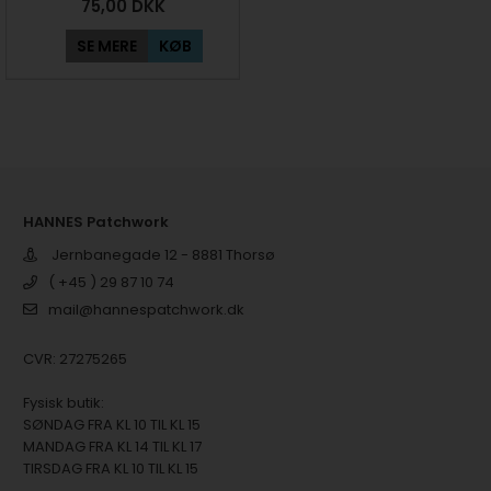
75,00
DKK
SE MERE
KØB
HANNES Patchwork
Jernbanegade 12 - 8881 Thorsø
( +45 ) 29 87 10 74
mail@hannespatchwork.dk
CVR: 27275265
Fysisk butik:
SØNDAG FRA KL 10 TIL KL 15
MANDAG FRA KL 14 TIL KL 17
TIRSDAG FRA KL 10 TIL KL 15