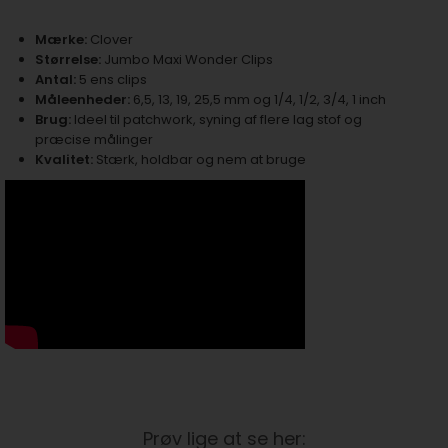
Mærke:
Clover
Størrelse:
Jumbo Maxi Wonder Clips
Antal:
5 ens clips
Måleenheder:
6,5, 13, 19, 25,5 mm og 1/4, 1/2, 3/4, 1 inch
Brug:
Ideel til patchwork, syning af flere lag stof og
præcise målinger
Kvalitet:
Stærk, holdbar og nem at bruge
Prøv lige at se her: