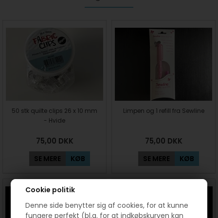
50 stk quilte clips 26 x 10 mm
Limpen og 1 refill fra Sewline
- Hvide
75,00
DKK
75,00
DKK
SE MERE
KØB
SE MERE
KØB
Cookie politik
Denne side benytter sig af cookies, for at kunne
fungere perfekt (bl.a. for at indkøbskurven kan