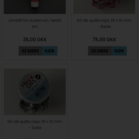
Limstift fra Guterman Tekstil
50 stk quilte clips 26 x 10 mm
lim
- Røde
35,00
DKK
75,00
DKK
SE MERE
KØB
SE MERE
KØB
50 stk quilte clips 26 x 10 mm
- Sorte