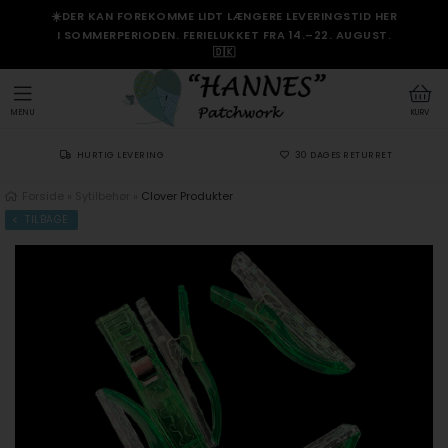
☀️DER KAN FOREKOMME LIDT LÆNGERE LEVERINGSTID HER
I SOMMERPERIODEN. FERIELUKKET FRA 14.–22. AUGUST.
🇩🇰
MENU
KURV
HURTIG LEVERING
30 DAGES RETURRET
Forside
»
Sytilbehør
»
Clover Produkter
TILBAGE