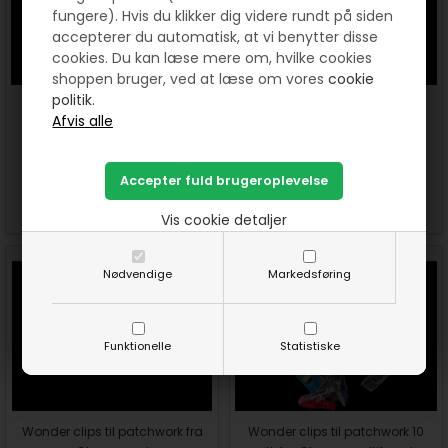
fungere). Hvis du klikker dig videre rundt på siden
accepterer du automatisk, at vi benytter disse
cookies. Du kan læse mere om, hvilke cookies
shoppen bruger, ved at læse om vores
cookie
politik.
Wonder clips til patchwork fra
Wonder clips til patchwork fra
Clover 10 stk - Gul
Clover 10 stk - Orange
90,00
55,00
DKK
90,00
55,00
DKK
SE MERE
KØB
SE MERE
KØB
Vis cookie detaljer
Nødvendige
Markedsføring
Funktionelle
Statistiske
Wonder clips til patchwork fra
Wonder clips til patchwork 10