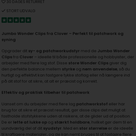
30 DAGES RETURRET
STORT UDVALG
Jumbo Wonder Clips fra Clover – Perfekt til patchwork og
syning
Opgrader dit
sy- og patchworkudstyr
med de
Jumbo Wonder
Clips
fra
Clover
– ideelle til både professionelle og hobbyister, der
arbejder med flere lag stof. Disse
store Wonder Clips
giver dig
den perfekte balance mellem
styrke
og
nem anvendelse
, så du
hurtigt og effektivt kan fastgøre tykke stoflag eller nå længere ind
på dit stof for at sikre, at alt er præcist og korrekt.
Effektiv og praktisk tilbehør til patchwork
Uanset om du arbejder med flere lag
patchworkstof
eller har
brug for at sikre et præcist resultat, gør disse clips det muligt at
fastholde stofstykkene uden at risikere, at de glider ud af position.
De er
lette at lukke op
og
stærkt holdbare
, hvilket gør dem til en
uundværlig del af dit
syudstyr
. Med en
stor størrelse
er de ideelle
til kraftigere materialer, og de kan nemt bruges til at fastgøre flere