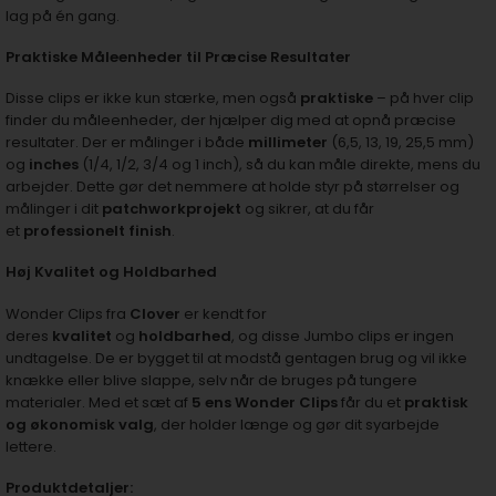
lag på én gang.
Praktiske Måleenheder til Præcise Resultater
Disse clips er ikke kun stærke, men også
praktiske
– på hver clip
finder du måleenheder, der hjælper dig med at opnå præcise
resultater. Der er målinger i både
millimeter
(6,5, 13, 19, 25,5 mm)
og
inches
(1/4, 1/2, 3/4 og 1 inch), så du kan måle direkte, mens du
arbejder. Dette gør det nemmere at holde styr på størrelser og
målinger i dit
patchworkprojekt
og sikrer, at du får
et
professionelt finish
.
Høj Kvalitet og Holdbarhed
Wonder Clips fra
Clover
er kendt for
deres
kvalitet
og
holdbarhed
, og disse Jumbo clips er ingen
undtagelse. De er bygget til at modstå gentagen brug og vil ikke
knække eller blive slappe, selv når de bruges på tungere
materialer. Med et sæt af
5 ens Wonder Clips
får du et
praktisk
og økonomisk valg
, der holder længe og gør dit syarbejde
lettere.
Produktdetaljer: