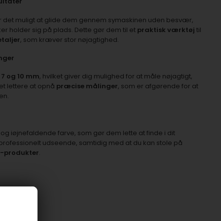
ultater
 det muligt at glide dem gennem symaskinen uden besvær,
ker holder sig på plads. Dette gør dem til et
praktisk værktøj
til
taljer
, som kræver stor nøjagtighed.
nger
, 7 og 10 mm
, hvilket giver dig mulighed for at måle nøjagtigt,
et lettere at opnå
præcise målinger
, som er afgørende for at
en.
og iøjnefaldende farve, som gør dem lette at finde i dit
 og professionelt udseende, samtidig med at du kan stole på
r-produkter
.