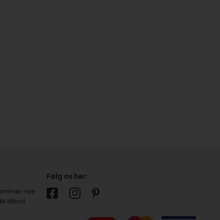
Følg os her:
r kommer nye
e tilbud