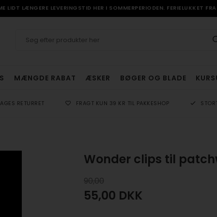
 LIDT LÆNGERE LEVERINGSTID HER I SOMMERPERIODEN. FERIELUKKET FRA 
S
MÆNGDE RABAT
ÆSKER
BØGER OG BLADE
KURS
DAGES RETURRET
FRAGT KUN 39 KR TIL PAKKESHOP
STOR
Wonder clips til patchw
90,00
55,00
DKK