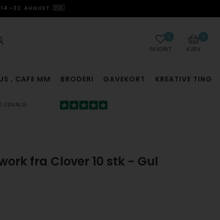
14.–22. AUGUST. 🇩🇰
0
0
FAVORIT
KURV
US , CAFE MM
BRODERI
GAVEKORT
KREATIVE TING
T UDVALG
ork fra Clover 10 stk - Gul