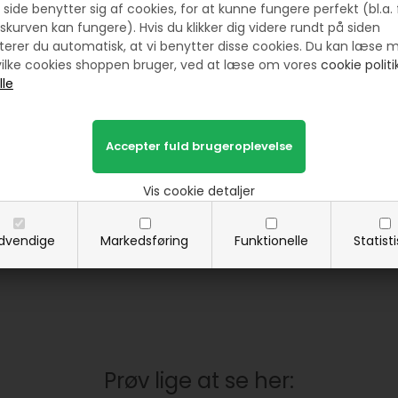
Måleenheder:
5, 7 og 10 mm
side benytter sig af cookies, for at kunne fungere perfekt (bl.a. 
Brug:
Ideel til maskinsyning, patchwo
skurven kan fungere). Hvis du klikker dig videre rundt på siden
Kvalitet:
Holdbare og nemme at bru
erer du automatisk, at vi benytter disse cookies. Du kan læse 
ilke cookies shoppen bruger, ved at læse om vores
cookie politik
Se her, denne lille video om de smarte won
Vis cookie detaljer
dvendige
Markedsføring
Funktionelle
Statist
Prøv lige at se her: