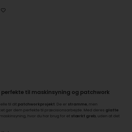
– perfekte til maskinsyning og patchwork
lle til dit
patchworkprojekt
. De er
stramme
, men
ilket gør dem perfekte til præcisionsarbejde. Med deres
glatte
l maskinsyning, hvor du har brug for et
stærkt greb
, uden at det