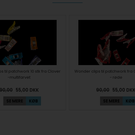
s til patchwork 10 stk fra Clover
Wonder clips til patchwork fra C
-multifarvet
- røde
90,00
55,00
DKK
90,00
55,00
DK
SE MERE
KØB
SE MERE
KØB