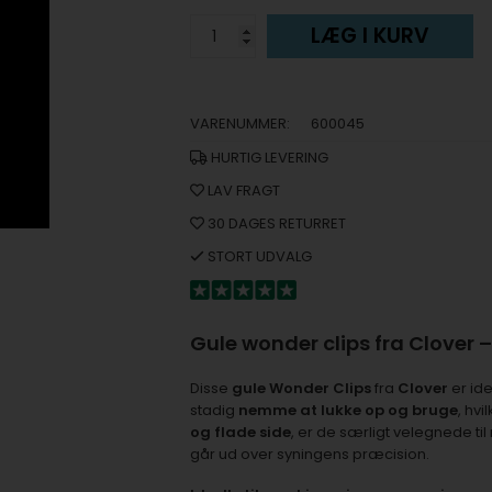
LÆG I KURV
VARENUMMER:
600045
HURTIG LEVERING
LAV FRAGT
30 DAGES RETURRET
STORT UDVALG
Gule wonder clips fra Clover 
Disse
gule Wonder Clips
fra
Clover
er idee
stadig
nemme at lukke op og bruge
, hv
og flade side
, er de særligt velegnede ti
går ud over syningens præcision.