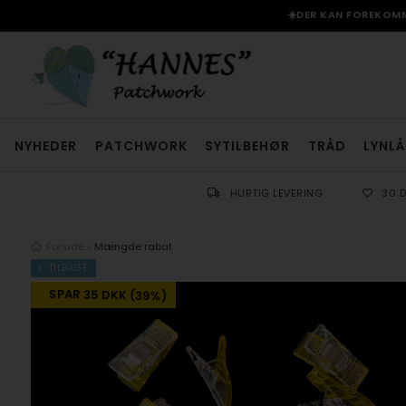
☀️DER KAN FOREKOMME
NYHEDER
PATCHWORK
SYTILBEHØR
TRÅD
LYNLÅ
HURTIG LEVERING
30 
Forside
»
Mængde rabat
TILBAGE
SPAR 35 DKK (39%)