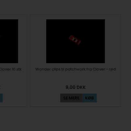
lover 10 stk
Wonder clips til patchwork fra Clover - rød
K
9,00
DKK
SE MERE
KØB