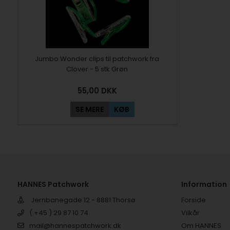
Jumbo Wonder clips til patchwork fra
Clover - 5 stk Grøn
55,00
DKK
SE MERE
KØB
HANNES Patchwork
Information
Jernbanegade 12 - 8881 Thorsø
Forside
( +45 ) 29 87 10 74
Vilkår
mail@hannespatchwork.dk
Om HANNES