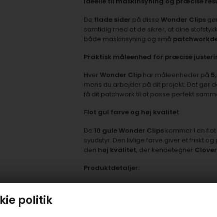
Ideelle til maskinsyning og præcise res
De
flade sider
på disse
Wonder Clips
gør
samtidig med at de sikrer, at dine stofstyk
både maskinsyning og små
patchworkde
Praktisk måleenhed for præcise justeri
Hver
Wonder Clip
har måleenheder på
5
mens du arbejder på dit projekt. Det gør d
få dit patchwork til at passe perfekt samm
Flot gul farve og høj kvalitet
De
10 gule Wonder Clips
kommer i en flot 
syudstyr. Den livlige farve giver et friskt
den
høj kvalitet
, der kendetegner
Clove
Produktdetaljer:
Mærke:
Clover
ie politik
Farve:
Gul
Antal:
10 stykker pr. pakke