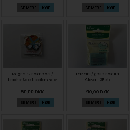
SE MERE
KØB
SE MERE
KØB
Magnetisk nåleholder /
Fork pins/ gaffel nåle fra
brocher Saks Needleminder
Clover - 35 stk
50,00
DKK
90,00
DKK
SE MERE
KØB
SE MERE
KØB