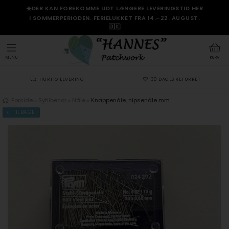
☀️DER KAN FOREKOMME LIDT LÆNGERE LEVERINGSTID HER
I SOMMERPERIODEN. FERIELUKKET FRA 14.–22. AUGUST.
🇩🇰
MENU
KURV
HURTIG LEVERING
30 DAGES RETURRET
Forside
»
Sytilbehør
»
Nåle
»
Knappenåle, nipsenåle mm
TILBAGE