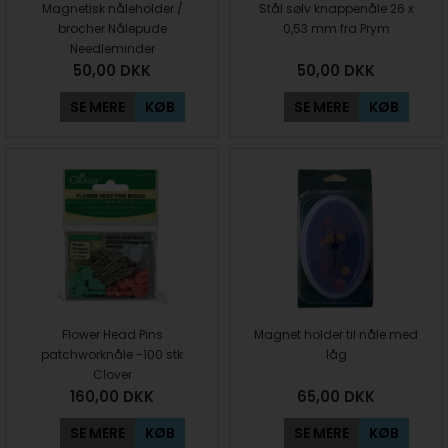
Magnetisk nåleholder /
Stål sølv knappenåle 26 x
brocher Nålepude
0,53 mm fra Prym
Needleminder
50,00
DKK
50,00
DKK
SE MERE
KØB
SE MERE
KØB
Flower Head Pins
Magnet holder til nåle med
patchworknåle -100 stk
låg
Clover
160,00
DKK
65,00
DKK
SE MERE
KØB
SE MERE
KØB