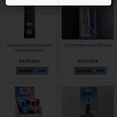
Applique/Sharps black gold
12,5 cm hobby og sy stål saks
needles clover str 9
60,00
DKK
60,00
DKK
SE MERE
KØB
SE MERE
KØB