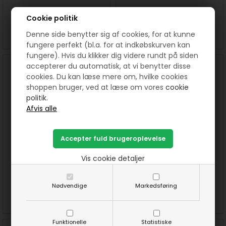
35,00
DKK
60,00
DKK
Cookie politik
SE MERE
KØB
SE MERE
KØB
Denne side benytter sig af cookies, for at kunne
fungere perfekt (bl.a. for at indkøbskurven kan
fungere). Hvis du klikker dig videre rundt på siden
accepterer du automatisk, at vi benytter disse
cookies. Du kan læse mere om, hvilke cookies
shoppen bruger, ved at læse om vores
cookie
politik.
Quiltning Between black gold
Quiltning Between black gold
Vis cookie detaljer
needles fra Clover str 9-12
needles fra Clover str 10
60,00
DKK
60,00
DKK
Nødvendige
Markedsføring
SE MERE
KØB
SE MERE
KØB
Funktionelle
Statistiske