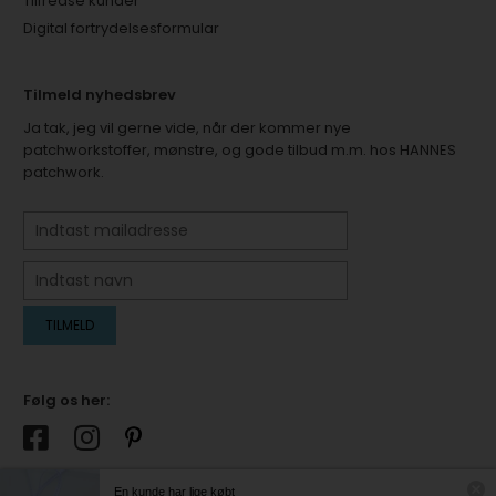
Tilfredse kunder
Digital fortrydelsesformular
Tilmeld nyhedsbrev
Ja tak, jeg vil gerne vide, når der kommer nye
patchworkstoffer, mønstre, og gode tilbud m.m. hos HANNES
patchwork.
Følg os her:
En kunde har lige købt