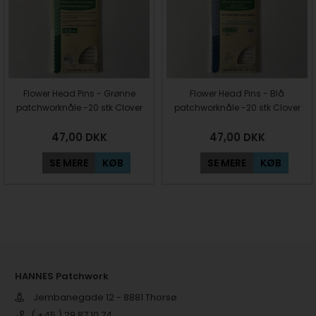
Flower Head Pins - Grønne
Flower Head Pins - Blå
patchworknåle -20 stk Clover
patchworknåle -20 stk Clover
47,00
DKK
47,00
DKK
SE MERE
KØB
SE MERE
KØB
HANNES Patchwork
Jernbanegade 12 - 8881 Thorsø
( +45 ) 29 87 10 74