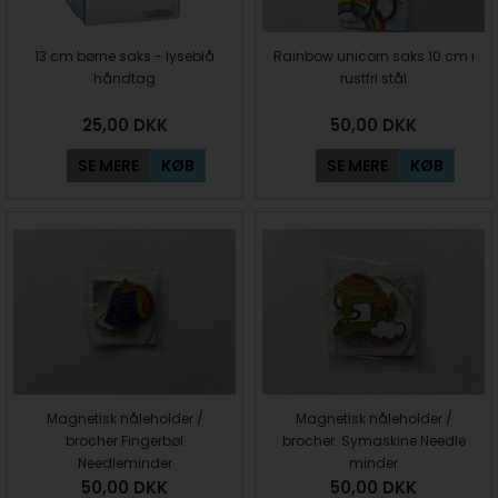
13 cm børne saks - lyseblå
Rainbow unicorn saks 10 cm i
håndtag
rustfri stål
25,00
DKK
50,00
DKK
SE MERE
KØB
SE MERE
KØB
Magnetisk nåleholder /
Magnetisk nåleholder /
brocher Fingerbøl
brocher. Symaskine Needle
Needleminder
minder
50,00
DKK
50,00
DKK