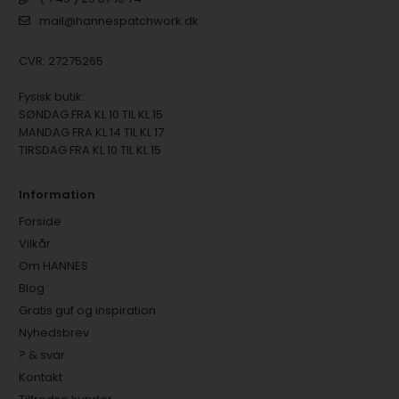
mail@hannespatchwork.dk
CVR: 27275265
Fysisk butik:
SØNDAG FRA KL 10 TIL KL 15
MANDAG FRA KL 14 TIL KL 17
TIRSDAG FRA KL 10 TIL KL 15
Information
Forside
Vilkår
Om HANNES
Blog
Gratis guf og inspiration
Nyhedsbrev
? & svar
Kontakt