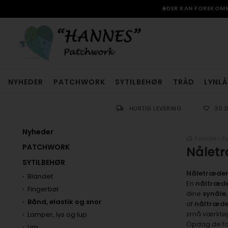
☀️DER KAN FOREKOMME
NYHEDER
PATCHWORK
SYTILBEHØR
TRÅD
LYNLÅ
HURTIG LEVERING
30 
Nyheder
Forside
»
Sy
PATCHWORK
Nålet
SYTILBEHØR
Nåletræder
Blandet
En
nåltræd
Fingerbøl
dine
synåle
Bånd, elastik og snor
af
nåltræde
små værktøj
Lamper, lys og lup
Opdag de for
Lim