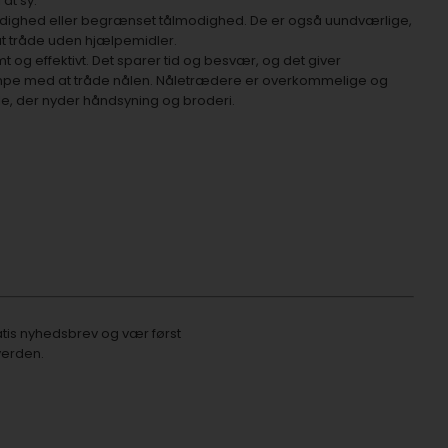
at sy.
ærdighed eller begrænset tålmodighed. De er også uundværlige,
t tråde uden hjælpemidler.
g effektivt. Det sparer tid og besvær, og det giver
æmpe med at tråde nålen. Nåletrædere er overkommelige og
alle, der nyder håndsyning og broderi.
tis nyhedsbrev
og vær først
verden.