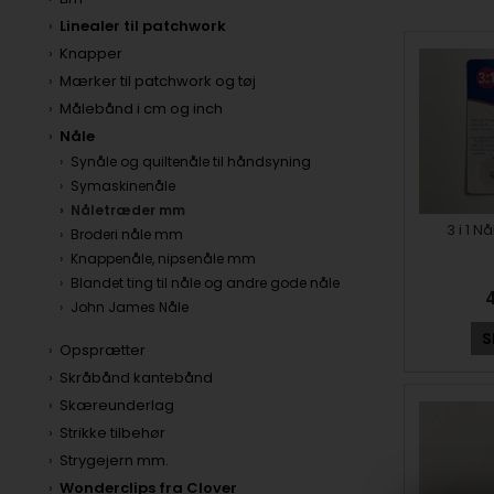
Linealer til patchwork
Knapper
Mærker til patchwork og tøj
Målebånd i cm og inch
Nåle
Synåle og quiltenåle til håndsyning
Symaskinenåle
Nåletræder mm
3 i 1 
Broderi nåle mm
Knappenåle, nipsenåle mm
Blandet ting til nåle og andre gode nåle
John James Nåle
S
Opsprætter
Skråbånd kantebånd
Skæreunderlag
Strikke tilbehør
Strygejern mm.
Wonderclips fra Clover