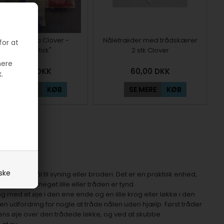
letræder fra Clover -
Nåletræder med trådskærer
for at
"automatisk"
2 stk Clover
mere
180,00
DKK
60,00
DKK
.
SE MERE
KØB
SE MERE
KØB
.
iske
t tråde en nål til syning eller broderi. Det er en praktisk enhed,
eøjet er meget lille eller tråden er tynd.
g med et øje i den ene ende og en lille krog eller løkke i den
 udfordring for nogle at tråde nålen uden hjælp. Først tråder
ns øje over den trådede løkke, og ved at skubbe