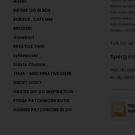
nåletræderen
Æsker
Nåletrædere 
BØGER OG BLADE
når man arbe
Dette enkle,
KURSUS , CAFE MM
håndværkere
BRODERI
findes i de f
Gavekort
Tak for at
KREATIVE TING
Lykkeposer
Spørg mi
Sidste Chance...
Har du spø
TEMA - MED KREATIVE IDEER
er du altid
ANDET GODT
GRATIS DIY OG INSPIRATION
FYSISK PATCHWORK BUTIK
HANNES PATCHWORK BLOG