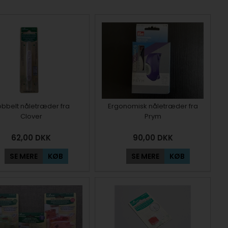
bbelt nåletræder fra
Ergonomisk nåletræder fra
Clover
Prym
62,00
DKK
90,00
DKK
SE MERE
KØB
SE MERE
KØB