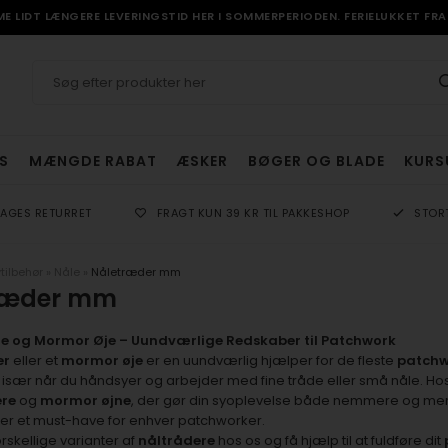
 LIDT LÆNGERE LEVERINGSTID HER I SOMMERPERIODEN. FERIELUKKET FRA 
S
MÆNGDE RABAT
ÆSKER
BØGER OG BLADE
KURS
DAGES RETURRET
FRAGT KUN 39 KR TIL PAKKESHOP
STOR
tilbehør
»
Nåle
»
Nåletræder mm
ræder mm
e og Mormor Øje – Uundværlige Redskaber til Patchwork
er
eller et
mormor øje
er en uundværlig hjælper for de fleste
patchw
, især når du håndsyer og arbejder med fine tråde eller små nåle. Ho
re
og
mormor øjne
, der gør din syoplevelse både nemmere og mere 
er et must-have for enhver patchworker.
skellige varianter af
nåltrådere
hos os og få hjælp til at fuldføre dit