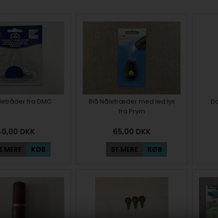
Nåletråder fra DMC
Blå Nåletræder med led lys
Do
fra Prym
40,00
DKK
65,00
DKK
E MERE
KØB
SE MERE
KØB