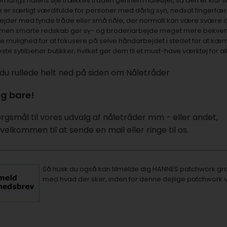
 langs nålens øje trækkes tråden gennem nåleøjet, så den er klar til 
er særligt værdifulde for personer med dårlig syn, nedsat fingerf
jder med tynde tråde eller små nåle, der normalt kan være svære a
 men smarte redskab gør sy- og broderiarbejde meget mere bekvemt o
 mulighed for at fokusere på selve håndarbejdet i stedet for at k
leste sytilbehør butikker, hvilket gør dem til et must-have værktøj for 
 du rullede helt ned på siden om Nåletråder
g bare!
rgsmål til vores udvalg af nåletråder mm - eller andet,
velkommen til at sende en mail eller ringe til os.
Så husk du også kan tilmelde dig
HANNES patchwork gra
med hvad der sker, inden for denne dejlige patchwork 