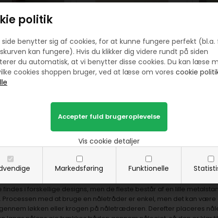
ie politik
i smukt træ og skrue
Nåletræder 3 stk
Nå
side benytter sig af cookies, for at kunne fungere perfekt (bl.a. 
låg
skurven kan fungere). Hvis du klikker dig videre rundt på siden
erer du automatisk, at vi benytter disse cookies. Du kan læse 
40,00
DKK
20,00
DKK
ilke cookies shoppen bruger, ved at læse om vores
cookie politik
E MERE
KØB
SE MERE
KØB
r en nåletråder og hvordan bruges den
Vis cookie detaljer
dvendige
Markedsføring
Funktionelle
Statist
 er et lille, men utroligt nyttigt værktøj, der bruges til at hjælpe med a
lettere for håndværkere at trække tråden gennem nåleøjet, især når nål
indes i forskellige designs, men de fleste består af en lille metalstan
Processen med at bruge en nåletråder er enkel, men det kan være en
ennem løkken eller krogen på nåletræderen. Derefter placeres nåle