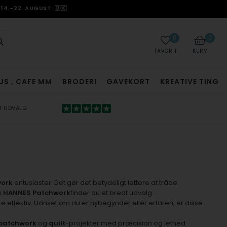
14.–22. AUGUST. 🇩🇰
0
0
FAVORIT
KURV
US , CAFE MM
BRODERI
GAVEKORT
KREATIVE TING
T UDVALG
ork
entusiaster. Det gør det betydeligt lettere at tråde
s
HANNES Patchwork
finder du et bredt udvalg
effektiv. Uanset om du er nybegynder eller erfaren, er disse
patchwork
og
quilt
-projekter med præcision og lethed.