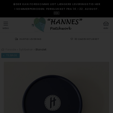
☀️DER KAN FOREKOMME LIDT LÆNGERE LEVERINGSTID HER
I SOMMERPERIODEN. FERIELUKKET FRA 14.–22. AUGUST.
🇩🇰
MENU
KURV
HURTIG LEVERING
30 DAGES RETURRET
Forside
»
Sytilbehør
»
Blandet
TILBAGE