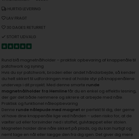
HURTIG LEVERING
LAV FRAGT
30 DAGES RETURRET
STORT UDVALG
Rund blå magnetnålholder – praktisk opbevaring af knappenåle til
patchwork og syning
Hvis du syr patchwork, broderi eller andet håndarbejde, så kender
du helt sikkert til udfordringen med at holde styr på knappenålene
undervejs i dit projekt. Med denne smarte
runde
magnetnålholder fra Hemline
får du en enkel og effektiv løsning,
der gør det både nemmere og sikrere at arbejde med nåle.
Praktisk og funktionel nåleopbevaring
Denne
runde nålepude med magnet
er perfekt til dig, der gerne
vil have dine knappenåle lige ved hånden – uden risiko for, at de
vælter ud eller forsvinder ned i stoffet, gulvtæppet eller stolen.
Magneten holder dine nåle sikkert på plads, og du kan hurtigt og
nemt tage en nål eller lægge den fra dig igen. Det giver dig mere