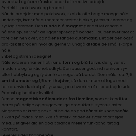
overskud og færre frustrationer i dit kreative arbejde.
Perfekt til patchwork og broderi
Når du arbejder med patchwork, skal du ofte bruge mange nåle
undervejs, især når du sammensætter blokke, presser sømme og
syr lag sammen. Den
runde blå magnet
gør det let at samle
nålene op, selv når de ligger spredt på bordet – du behøver blot at
føre den hen over, og nålene fanges automatisk. Det gør den også
praktisk til broderi, hvor du gerne vil undgå at tabe de små, skarpe
nåle.
Enkel og stilren i designet
Nåleholderen har en flot,
rund form og blå farve
, der giver et
moderne og funktionelt udtryk. Den passer godt ind i enhver sy-
eller hobbykrog og fylder ikke meget på bordet. Den måler ca.
7,5
cm i diameter og 1,5 cm i højden
, så den er nem at tage med i
tasken, hvis du skal på sykursus, patchworktræf eller arbejde ude.
Robust og holdbar kvalitet
Denne
magnetiske nålepude er fra Hemline
, som er kendt for
deres pålidelige og brugervenlige produkter til syentusiaster.
Magneten er kraftig nok til at holde en god håndfuld knappenåle
sikkert på plads, men ikke så stærk, at den er svær at arbejde
med. Det giver dig en god balance mellem funktionalitet og
komfort.
Leveres uden knappenåle