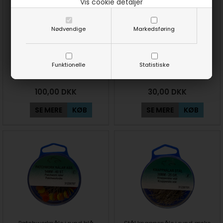
Vis cookie detaljer
Nødvendige
Markedsføring
Meget tynde knappenåle i
Nipse nåle med plast hoved
Funktionelle
Statistiske
æske fra Prym
100,00
DKK
30,00
DKK
SE MERE
KØB
SE MERE
KØB