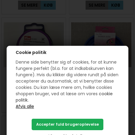
SE MERE
KØB
SE MERE
KØB
Cookie politik
Denne side benytter sig af cookies, for at kunne
fungere perfekt (bl.a. for at indkøbskurven kan
Stål sølv knappenåle 26 x
Bobbin ring til spoler - oval
fungere). Hvis du klikker dig videre rundt på siden
0,53 mm fra Prym
Blå fra Sew Mate
accepterer du automatisk, at vi benytter disse
cookies. Du kan læse mere om, hvilke cookies
50,00
DKK
75,00
DKK
shoppen bruger, ved at læse om vores
cookie
politik.
SE MERE
KØB
SE MERE
KØB