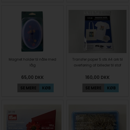
Magnet holder til nåle med
Transfer paper 5 stk A4 ark til
låg
overføring af billeder til stof
65,00
DKK
160,00
DKK
SE MERE
KØB
SE MERE
KØB