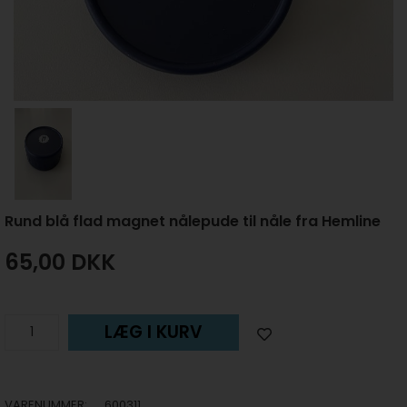
Rund blå flad magnet nålepude til nåle fra Hemline
65,00
DKK
LÆG I KURV
VARENUMMER:
600311