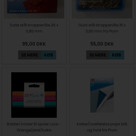
Sorte stål knappenåle 26 x
Guld stål knappenåle 16 x
0,85 mm
0,65 mm fra Prym
95,00
DKK
55,00
DKK
SE MERE
KØB
SE MERE
KØB
Bobbin holder til spoler Love -
Kalker/overførelse papir blå
Orange/pink/turkis
og hvid fra Prym