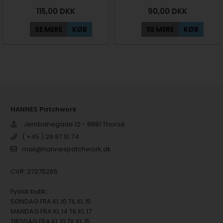
115,00
DKK
90,00
DKK
SE MERE
KØB
SE MERE
KØB
HANNES Patchwork
Jernbanegade 12 - 8881 Thorsø
( +45 ) 29 87 10 74
mail@hannespatchwork.dk
CVR: 27275265
Fysisk butik:
SØNDAG FRA KL 10 TIL KL 15
MANDAG FRA KL 14 TIL KL 17
TIRSDAG FRA KL 10 TIL KL 15