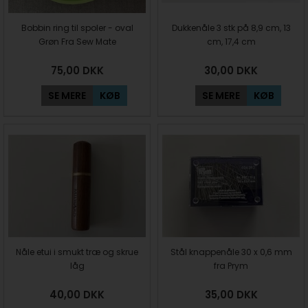
Bobbin ring til spoler - oval
Dukkenåle 3 stk på 8,9 cm, 13
Grøn Fra Sew Mate
cm, 17,4 cm
75,00
DKK
30,00
DKK
SE MERE
KØB
SE MERE
KØB
Nåle etui i smukt træ og skrue
Stål knappenåle 30 x 0,6 mm
låg
fra Prym
40,00
DKK
35,00
DKK