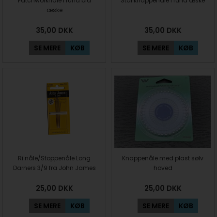
Patchworknåle i rund blå
Stål knappenåle i rund æske
æske
35,00
DKK
35,00
DKK
SE MERE
KØB
SE MERE
KØB
Ri nåle/Stoppenåle Long
Knappenåle med plast sølv
Darners 3/9 fra John James
hoved
25,00
DKK
25,00
DKK
SE MERE
KØB
SE MERE
KØB