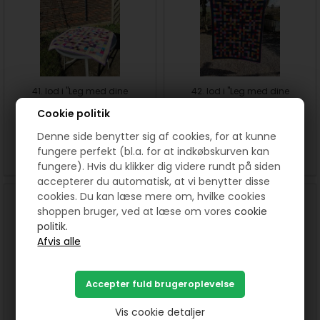
41. lod i "Leg med dine
42. lod i "Leg med dine
stofrester"
stofrester"
Cookie politik
Denne side benytter sig af cookies, for at kunne
fungere perfekt (bl.a. for at indkøbskurven kan
SE MERE
SE MERE
fungere). Hvis du klikker dig videre rundt på siden
accepterer du automatisk, at vi benytter disse
cookies. Du kan læse mere om, hvilke cookies
shoppen bruger, ved at læse om vores
cookie
politik.
Vis cookie detaljer
43 + 44. lod i "Leg med dine
45. lod i "Leg med dine