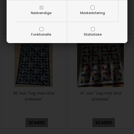
stofrester"
stofrester"
Nødvendige
Markedsføring
SE MERE
SE MERE
Funktionelle
Statistiske
46. lod i "Leg med dine
47. lod i "Leg med dine
stofrester"
stofrester"
SE MERE
SE MERE