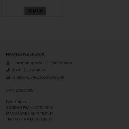
SE MERE
HANNES Patchwork
Jernbanegade 12 - 8881 Thorsø
( +45 ) 29 87 10 74
mail@hannespatchwork.dk
CVR: 27275265
Fysisk butik:
SØNDAG FRA KL 10 TIL KL 15
MANDAG FRA KL 14 TIL KL 17
TIRSDAG FRA KL 10 TIL KL 15