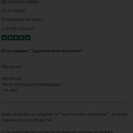
HURTIG LEVERING
LAV FRAGT
30 DAGES RETURRET
STORT UDVALG
Ritas tæppe i "Leg med dine stofrester"
Rita skriver:
Hej Hanne
Her er mit bud på restetæppet
Kh. Rita
------------------------------------------------------------
Dette er endnu en udgaver af
"Leg med dine stofrester" - et gratis
mønster som du finder her.
Er du også færdig og gerne vil dele din udgave af HANNEs