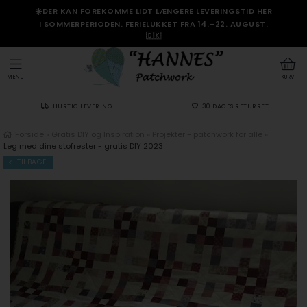
☀️DER KAN FOREKOMME LIDT LÆNGERE LEVERINGSTID HER
I SOMMERPERIODEN. FERIELUKKET FRA 14.–22. AUGUST.
🇩🇰
MENU
KURV
HURTIG LEVERING
30 DAGES RETURRET
Forside
»
Gratis DIY og Inspiration
»
Projekter - patchwork for alle
»
Leg med dine stofrester - gratis DIY 2023
TILBAGE