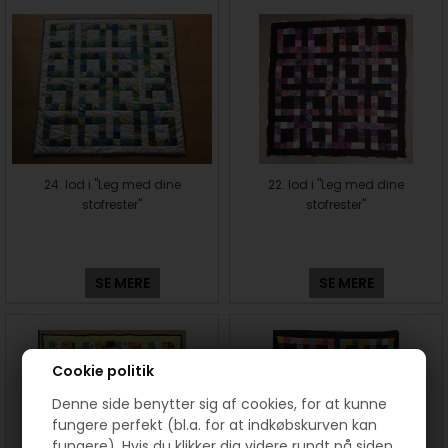
24. lod i "Leg med dine
22. lod i "Leg med dine
stofrester"
stofrester"
SE MERE
SE MERE
Cookie politik
Denne side benytter sig af cookies, for at kunne
fungere perfekt (bl.a. for at indkøbskurven kan
fungere). Hvis du klikker dig videre rundt på siden