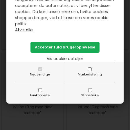
accepterer du automatisk, at vi benytter disse
cookies. Du kan læse mere om, hvilke cookies
25. lod i "Leg med dine
26. lod i "Leg med dine
shoppen bruger, ved at læse om vores
cookie
stofrester"
stofrester"
politik.
SE MERE
SE MERE
Vis cookie detaljer
Nødvendige
Markedsføring
Funktionelle
Statistiske
27. lod i "Leg med dine
28. lod i "Leg med dine
stofrester"
stofrester"