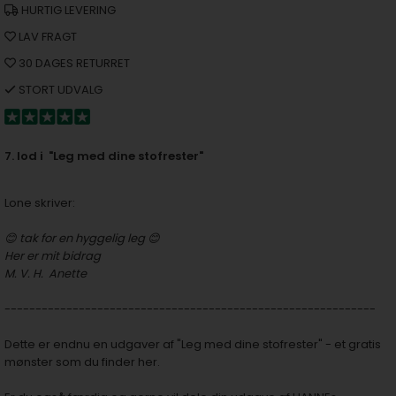
HURTIG LEVERING
LAV FRAGT
30 DAGES RETURRET
STORT UDVALG
7. lod i "Leg med dine stofrester"
Lone skriver:
😊 tak for en hyggelig leg 😊
Her er mit bidrag
M. V. H. Anette
------------------------------------------------------------
Dette er endnu en udgaver af
"Leg med dine stofrester" - et gratis
mønster som du finder her.