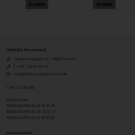
SE MERE
SE MERE
HANNES Patchwork
Jernbanegade 12 - 8881 Thorsø
( +45 ) 29 87 10 74
mail@hannespatchwork.dk
CVR: 27275265
Fysisk butik:
SØNDAG FRA KL 10 TIL KL 15
MANDAG FRA KL 14 TIL KL 17
TIRSDAG FRA KL 10 TIL KL 15
Information