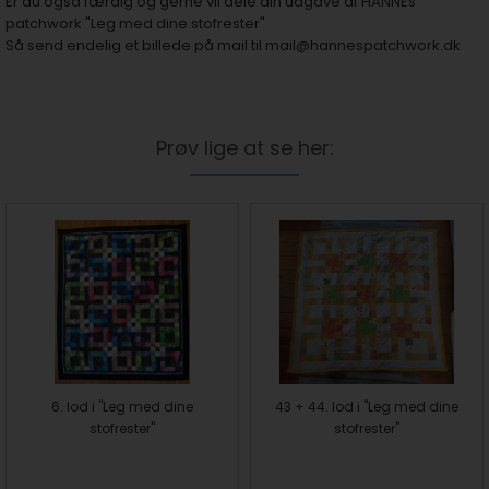
Er du også færdig og gerne vil dele din udgave af HANNEs
patchwork "Leg med dine stofrester"
Så send endelig et billede på mail til
mail@hannespatchwork.dk
Prøv lige at se her:
6. lod i "Leg med dine
43 + 44. lod i "Leg med dine
stofrester"
stofrester"