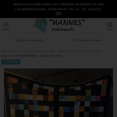
☀️DER KAN FOREKOMME LIDT LÆNGERE LEVERINGSTID HER
I SOMMERPERIODEN. FERIELUKKET FRA 14.–22. AUGUST.
🇩🇰
MENU
KURV
HURTIG LEVERING
30 DAGES RETURRET
Forside
»
Gratis DIY og Inspiration
»
Projekter - patchwork for alle
»
Leg med dine stofrester - gratis DIY 2023
TILBAGE